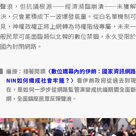
聲浪，但抗議根源——經濟瀕臨崩潰——未獲解
決，只會累積成下一波爆發能量。從白名單機制可
見，神權政權正將上網轉為特權階級專屬，未來一
般民眾可能面臨類似北韓的數位禁錮，永久受限於
國內封閉網路。
編按：接著閱讀
〈數位鐵幕內的伊朗：國家資訊網
NIN如何織成社會牢籠？〉
看伊朗政府從過去到
在，是如何一步步從網路監管演變成抗議期間全面斷
網，全面鎮壓民眾反彈聲浪。