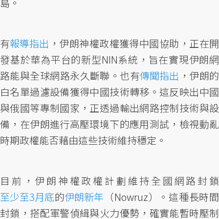
島。
有
報導指出
，伊朗神權政權獲得中國協助，正在
發基於華為平台的新型NIN系統，旨在實現伊朗網
路能與全球網路永久斷聯。也有
傳聞指出
，伊朗
白名單過濾設備獲得中國技術轉移。這反映出中國
與俄國等專制國家，正透過輸出網路控制技術與設
備，在伊朗進行高壓環境下的應用測試，檢視動亂
時期政權能否藉由這些技術維持穩定。
目前，伊朗神權政權計劃維持全國網路封鎖
至少至3月底
的
伊朗新年
（Nowruz）。這種長時
封鎖，搭配軍警偵緝與火力優勢，確實能暫時壓制