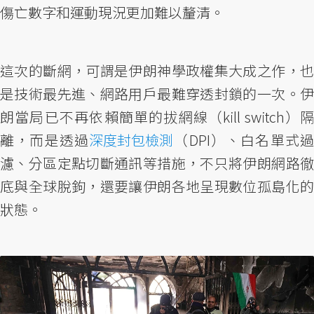
傷亡數字和運動現況更加難以釐清。
這次的斷網，可謂是伊朗神學政權集大成之作，也
是技術最先進、網路用戶最難穿透封鎖的一次。伊
朗當局已不再依賴簡單的拔網線（kill switch）隔
離，而是透過
深度封包檢測
（DPI）、白名單式
濾、分區定點切斷通訊等措施，不只將伊朗網路徹
底與全球脫鉤，還要讓伊朗各地呈現數位孤島化的
狀態。