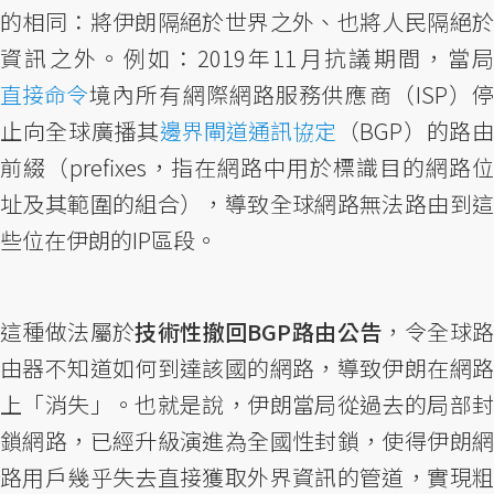
的相同：將伊朗隔絕於世界之外、也將人民隔絕於
資訊之外。例如：2019年11月抗議期間，當局
直接命令
境內所有網際網路服務供應商（ISP）停
止向全球廣播其
邊界閘道通訊協定
（BGP）的路
前綴（prefixes，指在網路中用於標識目的網路位
址及其範圍的組合），導致全球網路無法路由到這
些位在伊朗的IP區段。
這種做法屬於
技術性撤回BGP路由公告
，令全球
由器不知道如何到達該國的網路，導致伊朗在網路
上「消失」。也就是說，伊朗當局從過去的局部封
鎖網路，已經升級演進為全國性封鎖，使得伊朗網
路用戶幾乎失去直接獲取外界資訊的管道，實現粗