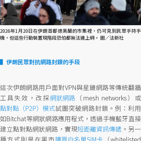
2026年1月20日在伊朗首都德黑蘭的市集裡，仍可見到民眾手持手
機，但這些行動裝置現階段恐怕都無法連上網。 圖／法新社
伊朗民眾對抗網路封鎖的手段
這次伊朗網路用戶面對VPN與星鏈網路等傳統翻牆
工具失效，改採
網狀網路
（mesh networks）
點對點（P2P）模式
試圖突破網路封鎖。例：利用
如Bitchat等網狀網路應用程式，透過手機藍牙直接
建立點對點網狀網路，實現
短距離資訊傳遞
。另
種方式則是在黑市
購買白名單SIM卡
（whiteliste