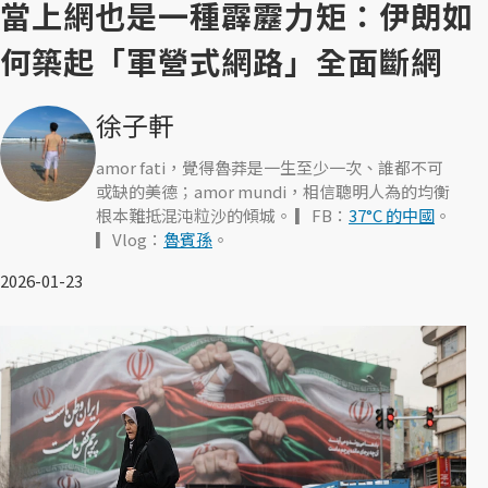
當上網也是一種霹靂力矩：伊朗如
何築起「軍營式網路」全面斷網
徐子軒
amor fati，覺得魯莽是一生至少一次、誰都不可
或缺的美德；amor mundi，相信聰明人為的均衡
根本難抵混沌粒沙的傾城。 ▎FB：
37°C 的中國
。
▎Vlog：
魯賓孫
。
2026-01-23