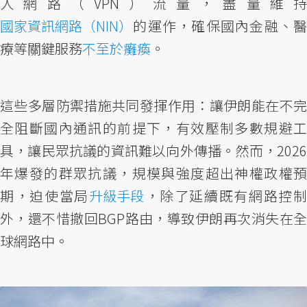
人網路（VPN）流量，盡量維持
國家資訊網路（NIN）
的運作，確保國內金融、醫
療等關鍵服務
不至於癱瘓
。
這些多層防禦措施共同發揮作用：讓伊朗能在不完
全阻斷國內通訊的前提下，有效壓制多數規避工
具，讓民眾抗議的資訊難以向外傳播。然而，2026
年爆發的群眾抗議，規模與強度超出神權政權預
期，迫使當局
升級手段
，除了延續既有網路控
外，還不惜撤回BGP路由，導致伊朗再次消失在全
球網路中。