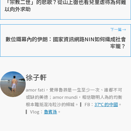
「宗教二世」的悲歌？從山上徹也看兒童虐待為何難
以向外求助
下一篇
→
數位鐵幕內的伊朗：國家資訊網路NIN如何織成社會
牢籠？
徐子軒
amor fati，覺得魯莽是一生至少一次、誰都不可
或缺的美德；amor mundi，相信聰明人為的均衡
根本難抵混沌粒沙的傾城。 ▎FB：
37°C 的中國
。
▎Vlog：
魯賓孫
。