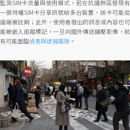
監測SIM卡流量與使用模式，若在抗議熱區發現有
一張特權SIM卡分享訊號給多台裝置，該卡可能從
遠端被註銷；此外，使用者發出的訊息或內容也可
能被嵌入追蹤標記，一旦向國外傳送鎮壓影像，就
有可能面臨
偵查與逮捕風險
。