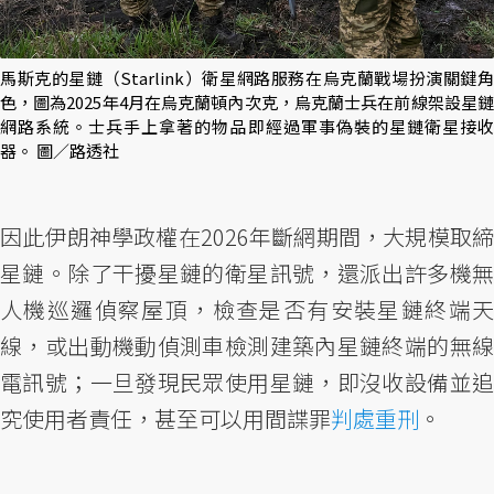
馬斯克的星鏈（Starlink）衛星網路服務在烏克蘭戰場扮演關鍵角
色，圖為2025年4月在烏克蘭頓內次克，烏克蘭士兵在前線架設星鏈
網路系統。士兵手上拿著的物品即經過軍事偽裝的星鏈衛星接收
器。 圖／路透社
因此伊朗神學政權在2026年斷網期間，大規模取締
星鏈。除了干擾星鏈的衛星訊號，還派出許多機無
人機巡邏偵察屋頂，檢查是否有安裝星鏈終端天
線，或出動機動偵測車檢測建築內星鏈終端的無線
電訊號；一旦發現民眾使用星鏈，即沒收設備並追
究使用者責任，甚至可以用間諜罪
判處重刑
。