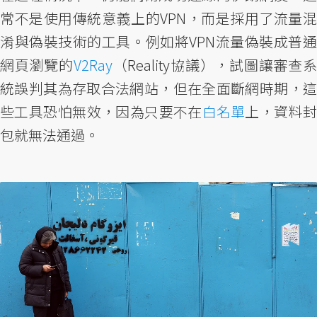
常不是使用傳統意義上的VPN，而是採用了流量混
淆與偽裝技術的工具。例如將VPN流量偽裝成普通
網頁瀏覽的
V2Ray
（Reality協議），試圖讓審查
統誤判其為存取合法網站，但在全面斷網時期，這
些工具恐怕無效，因為只要不在
白名單
上，資料
包就無法通過。