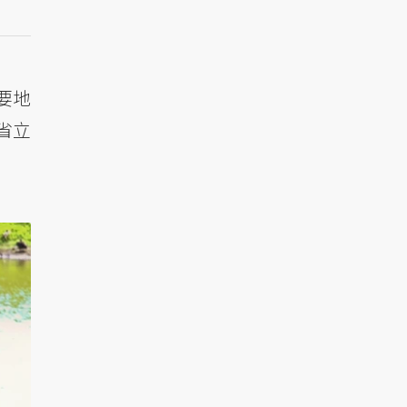
要地
省立