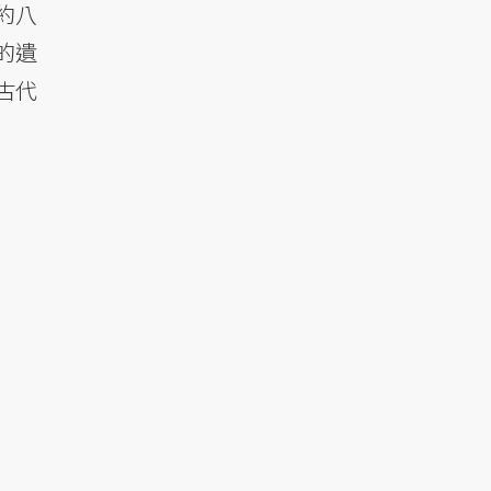
約八
的遺
古代