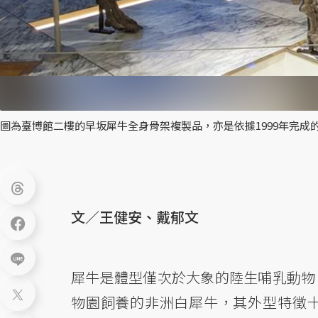
圖為臺博館二樓的早坂犀牛全身骨架複製品，亦是依據1999年完成
文／王健安、戴郁文
犀牛是體型僅次於大象的陸生哺乳動物
物園飼養的非洲白犀牛，其外型特徵