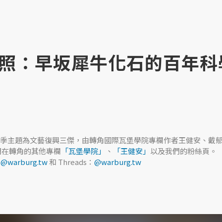
照：早坂犀牛化石的百年科
季主題為文藝復興三傑，由轉角國際瓦堡學院專欄作者王健安、戴
們在轉角的其他專欄
「瓦堡學院」
、
「王健安」
以及我們的粉絲頁。
G
@warburg.tw
和 Threads：
@warburg.tw