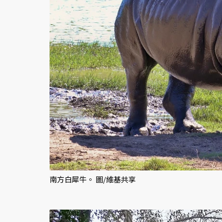
南方白犀牛。 圖/維基共享