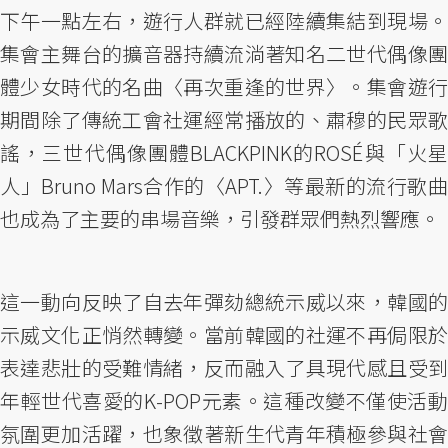
下午一點左右，遊行人群就已經陸續集結到現場。
集會主舞台的擴音器持續流淌著知名二世代偶像團
體少女時代的名曲〈再次重逢的世界〉。集會遊行
期間除了傳統工會社運經常播放的、肅穆的民眾歌
謠，三世代偶像團體BLACKPINK的ROSÉ與「火星
人」Bruno Mars合作的〈APT.〉等最新的流行歌曲
也成為了主要的串場音樂，引發群眾們熱烈響應。
這一動向反映了自去年彈劾總統示威以來，韓國的
示威文化正悄然轉變。當前韓國的社運不再侷限於
表達悲壯的受難情緒，反而融入了具現代感且受到
年輕世代喜愛的K-POP元素。這種改變不僅使活動
氛圍更加活躍，也象徵著新生代青年積極參與社會