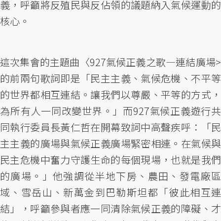
義，呼籲將反殖民與反佔領的議題納入氣候運動的
核心。
這次集會的主題曲〈927氣候正義之歌—連結廣場>
的前兩句歌詞即是「民主主義、氣候危機、不平等
的世界都相互連結。讓我們以尊嚴、平等的方式，
為所有人一同改變世界。」而927氣候正義遊行共
同執行委員長黃仁哲在開幕致詞中高聲疾呼：「民
主主義的廣場與氣候正義廣場緊密相連。在氣候與
民主危機中奮力守護生命的每個現場，也就是我們
的廣場。」他強調從半地下房、農田、發電廠區
域、雪岳山、新萬金到巴勒斯坦都「彼此相互連
結」，呼籲參與者應一同清除氣候正義的障礙、才