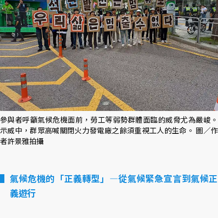
參與者呼籲氣候危機面前，勞工等弱勢群體面臨的威脅尤為嚴峻。
示威中，群眾高喊關閉火力發電廠之餘須重視工人的生命。 圖／作
者許景雅拍攝
氣候危機的「正義轉型」—從氣候緊急宣言到氣候正
義遊行