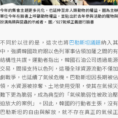
今年的集會主題更多元化，也延伸至非人類動物的權益。圖為主辦
單位今年在臉書上呼籲動物權益，並貼出於去年參與活動的寵物與
扮演鳥類與昆蟲的示威者。 圖／927氣候正義遊行臉書
不同於以往的是，這次也將
巴勒斯坦議題
納入
中，強調韓國政府跟以色列軍事佔領加薩之間的有
結構性共謀。運動者指出，韓國石油公司透過能源
交易，間接支持以色列，這種全球資源流動不僅加
劇戰爭，也延續了氣候危機。巴勒斯坦因長期被佔
領，水資源被掠奪、土地使用受限，使其在氣候災
難下更為脆弱，成為典型的「氣候脆弱性被政治壓
迫放大的案例」。因此，韓國的行動者主張，沒有
巴勒斯坦的自由與解放，就不存在真正的氣候正