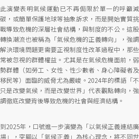
此演變表明氣候運動已不再侷限於單一的呼籲減
碳，或簡單保護地球等抽象訴求，而是開始實質挑
戰導致危機的深層社會結構，與制度的不公。這股
轉換潮流也被稱為「氣候危機的正義轉向」，強調
解決環境問題更需要正視制度性改革過程中，那些
常被忽視的群體權益。尤其是在氣候危機面前，弱
勢群體（如勞工、女性、性少數者、身心障礙者及
移民等）面臨的威脅尤為嚴峻。2024年的標語「不
只是改變氣候，而是改變世界」代表觀點轉向，強
調徹底改變背後導致危機的社會與經濟結構。
到2025年，口號進一步演變為「以氣候正義連結廣
場」，突顯以「氣候正義」為核心理念，將不同世