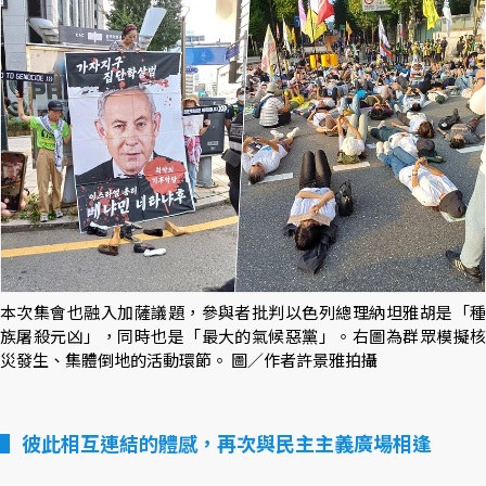
本次集會也融入加薩議題，參與者批判以色列總理納坦雅胡是「種
族屠殺元凶」，同時也是「最大的氣候惡黨」。右圖為群眾模擬核
災發生、集體倒地的活動環節。 圖／作者許景雅拍攝
彼此相互連結的體感，再次與民主主義廣場相逢