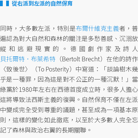
▌從右派到左派的自然保育
同時，大多數左派，特別是
布爾什維克主義
者，
遍認為對大自然和森林的關注是多愁善感、沉溺放
縱和逃避現實的。德國劇作家及詩人
貝托爾特．布萊希特
（Bertolt Brecht）在他的詩作
〈致後世〉（To Posterity）中寫道：「談論樹木幾
乎是一種罪，因為這是對不公正的一種沉默！」當
綠黨於1980年左右在西德首度成立時，很多人擔心
這將導致法西斯主義的復興。自然保育不僅在左派
中變成完全受到尊重的議題，甚至成為一項基本原
則，這樣的變化如此徹底，以至於大多數人完全忘
記了森林與政治右翼的長期關聯。