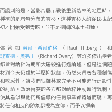
而諷刺的是，當影片展示戰後重新造林的地區時，
種植的是均勻分布的雲杉，這種雲杉大約從18世紀
初才開始受到青睞，並不是德國的本土樹種。
儘管如
勞爾．希爾伯格
（Raul Hilberg）和
理查德．奧弗里
（Richard Overy）等許多傑出學者
都曾對納粹時期和大屠殺進行過論述，但是這個題
材到今天仍處於半壓抑狀態，仍然夾帶著各種創傷
和敏感性，讓我們很難甚或完全不可能進行建設性
的討論。政治衝突的各方都對納粹運動進行諷刺，
使其看似與他們所倡導的任何事業都背道而馳，再
將任何相反的跡象都視為宣傳，而予以摒棄。