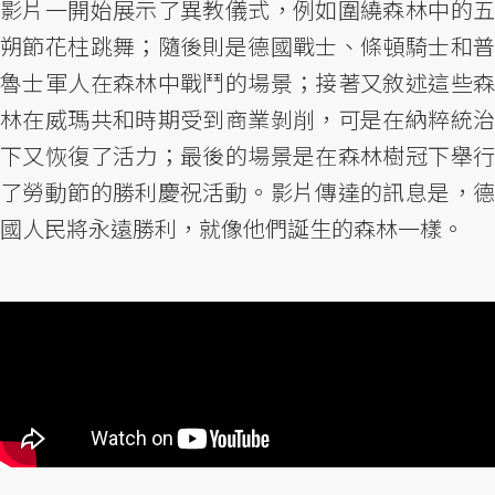
影片一開始展示了異教儀式，例如圍繞森林中的五
朔節花柱跳舞；隨後則是德國戰士、條頓騎士和普
魯士軍人在森林中戰鬥的場景；接著又敘述這些森
林在威瑪共和時期受到商業剝削，可是在納粹統治
下又恢復了活力；最後的場景是在森林樹冠下舉行
了勞動節的勝利慶祝活動。影片傳達的訊息是，德
國人民將永遠勝利，就像他們誕生的森林一樣。