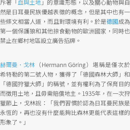
斥著「
血與土地
」的意識形態，以及關心動物與
然是日耳曼民族優越表徵的概念，但是其中也有一
些條文相當人道，而且對環境有利。於是
德國
成
第一個保護狼和其他掠食動物的歐洲國家，同時也
禁止在鄉村地區設立廣告招牌。
赫爾曼．戈林
（Hermann Göring）堪稱是僅次於
希特勒的第二號人物，獲得了「德國森林大師」和
「德國狩獵大師」的稱號，並有權利為了保育目的
而徵用土地，且毋需賠償地主。1935年，在一次狩
獵節上，戈林說：「我們習慣於認為日耳曼民族是
永恆的，再也沒有什麼能夠比森林更能代表這樣的
形象了。」