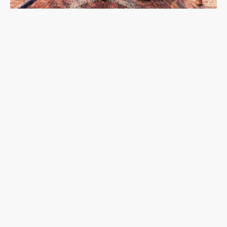
韓流吹到土耳其：東亞想像與K-pop的性別文化戰
尼泊爾登山家普爾加遇雪崩罹難：輝煌與爭議的攀
登人生