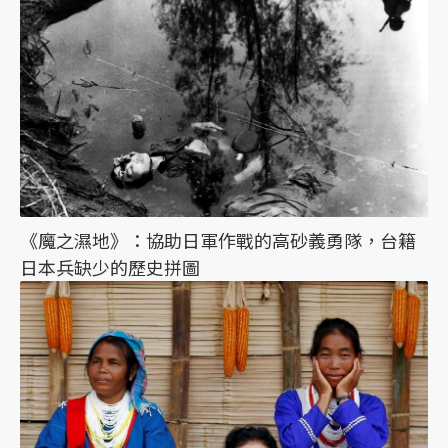
《魔之濕地》：協助日軍作戰的高砂義勇隊，台籍
日本兵缺少的歷史拼圖