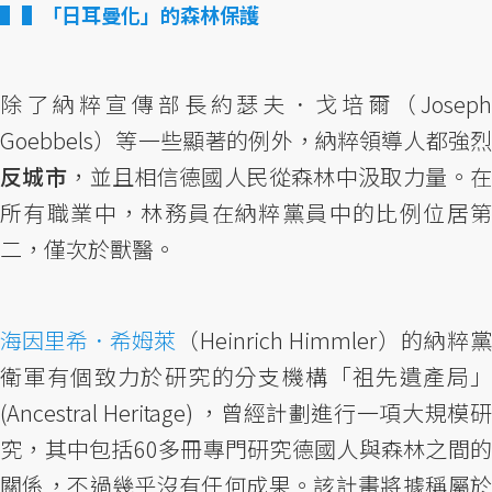
▌「日耳曼化」的森林保護
除了納粹宣傳部長約瑟夫．戈培爾（Joseph
Goebbels）等一些顯著的例外，納粹領導人都強烈
反城市
，並且相信德國人民從森林中汲取力量。
所有職業中，林務員在納粹黨員中的比例位居第
二，僅次於獸醫。
海因里希．希姆萊
（Heinrich Himmler）的納粹黨
衛軍有個致力於研究的分支機構「祖先遺產局」
(Ancestral Heritage) ，曾經計劃進行一項大規模研
究，其中包括60多冊專門研究德國人與森林之間的
關係，不過幾乎沒有任何成果。該計畫將據稱屬於