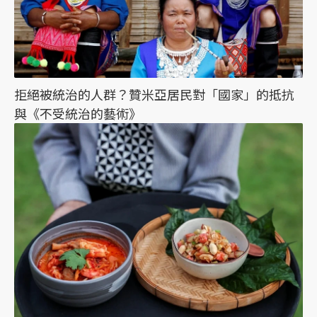
拒絕被統治的人群？贊米亞居民對「國家」的抵抗
與《不受統治的藝術》