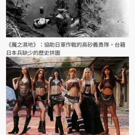
《魔之濕地》：協助日軍作戰的高砂義勇隊，台籍
日本兵缺少的歷史拼圖