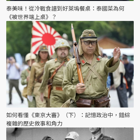
泰美味！從冷戰食譜到好萊塢餐桌：泰國菜為何
《被世界端上桌》？
如何看懂《東京大審》（下）：記憶政治中，錯綜
複雜的歷史敘事和角力