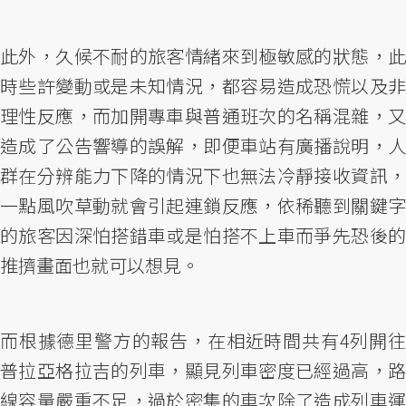
此外，久候不耐的旅客情緒來到極敏感的狀態，此
時些許變動或是未知情況，都容易造成恐慌以及非
理性反應，而加開專車與普通班次的名稱混雜，又
造成了公告響導的誤解，即便車站有廣播說明，人
群在分辨能力下降的情況下也無法冷靜接收資訊，
一點風吹草動就會引起連鎖反應，依稀聽到關鍵字
的旅客因深怕搭錯車或是怕搭不上車而爭先恐後的
推擠畫面也就可以想見。
而根據德里警方的報告，在相近時間共有4列開往
普拉亞格拉吉的列車，顯見列車密度已經過高，路
線容量嚴重不足，過於密集的車次除了造成列車運