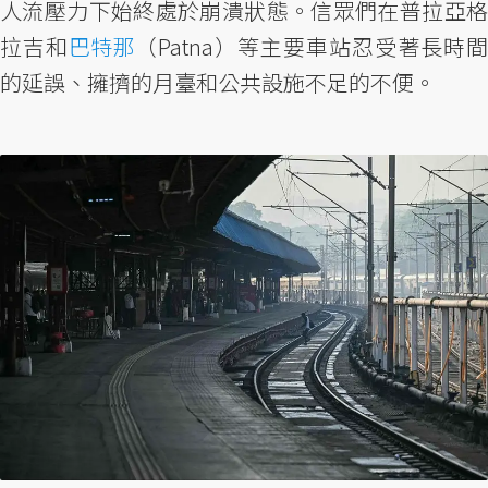
人流壓力下始終處於崩潰狀態。信眾們在普拉亞格
拉吉和
巴特那
（Patna）等主要車站忍受著長時間
的延誤、擁擠的月臺和公共設施不足的不便。