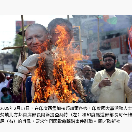
2025年2月17日，在印度西孟加拉邦加爾各答，印度國大黨活動人士
焚燒北方邦首席部長阿蒂提亞納特（左）和印度鐵道部部長阿什維
尼（右）的肖像，要求他們因致命踩踏事件辭職。 圖／歐新社