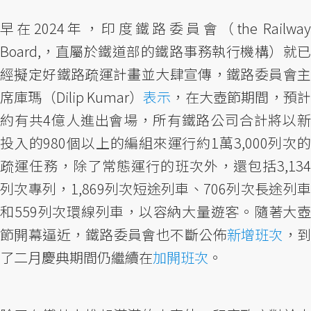
早在2024年，印度鐵路委員會（the Railway
Board,，直屬於鐵道部的鐵路事務執行機構）就已
經擬定好鐵路疏運計畫並大肆宣傳，鐵路委員會主
席庫瑪（Dilip Kumar）
表示
，在大壺節期間，預
約有共4億人進出會場，所有鐵路公司合計將以新
投入的980個以上的編組來運行約1萬3,000列次的
疏運任務，除了常態運行的班次外，還包括3,134
列次專列，1,869列次短途列車、706列次長途列車
和559列次環線列車，以容納大量遊客。隨著大壺
節開幕逼近，鐵路委員會也不斷公佈
新增班次
，
了二月慶典期間仍繼續在
加開班次
。