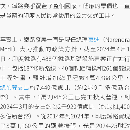
次，鐵路幾乎覆蓋了整個國家，低廉的票價也一直
是貧窮的印度人民最常使用的公共交通工具。
事實上，鐵路發展一直是現任總理
莫迪
（Narendr
Modi）大力推動的政策方針，截至2024年4月1
日，印度鐵路有488個鐵路基礎設施專案正在進行
中，包括187條新路線、40個軌距轉換和261個雙線
工程計畫，預計增加總里程數4萬4,488公里，
總預算支出
約7,440億盧比（約2兆9千多億新台
幣）。其中，1萬2,045公里已完工投入營運，到
2024年3月的支出約為2千920億盧比（約1兆1,400
多億新台幣）。從2014年到2024年，印度鐵路實現
了3萬1,180公里的顯著擴張，光是2024-25財政