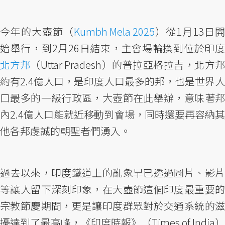
今年的大壺節（
Kumbh Mela 2025
）從1月13日開
始舉行，到2月26日結束，主會場輪換到位於印度
北方邦
（Uttar Pradesh）的普拉亞格拉吉，北方邦
約有2.4億人口，是印度人口最多的邦，也是世界人
口最多的一級行政區，大壺節在此舉辦，意味著邦
內2.4億人口能就近移動到會場，同時還要再容納其
他各邦虔誠的朝聖者們湧入。
過去以來，印度鐵道上的亂象早已透過圖片、影片
等讓人留下深刻印象，在大壺節這個印度最重要的
宗教節慶期間，更是讓印度群眾對於交通系統的滋
擾達到了最高峰，《印度時報》（Times of India）