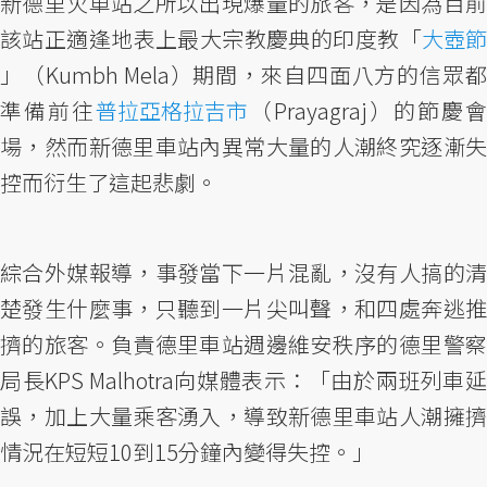
新德里火車站之所以出現爆量的旅客，是因為目前
該站正適逢地表上最大宗教慶典的印度教「
大壺節
」（Kumbh Mela）期間，來自四面八方的信眾都
準備前往
普拉亞格拉吉市
（Prayagraj）的節慶會
場，然而新德里車站內異常大量的人潮終究逐漸失
控而衍生了這起悲劇。
綜合外媒報導，事發當下一片混亂，沒有人搞的清
楚發生什麼事，只聽到一片尖叫聲，和四處奔逃推
擠的旅客。負責德里車站週邊維安秩序的德里警察
局長KPS Malhotra向媒體表示：「由於兩班列車延
誤，加上大量乘客湧入，導致新德里車站人潮擁擠
情況在短短10到15分鐘內變得失控。」