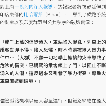
對此有
一系列的深入報導
，該報記者將視野延伸
印度東部的
比哈爾邦
（Bihār‎），目擊到了鐵路系統
的亂象以及印度群眾對公共秩序的破壞實況：
「成千上萬的信徒湧入，車站陷入混亂，列車上的
乘客動彈不得、陷入恐懼，時不時還被捲入暴力事
件中…（人群）不顧一切地攀上擁擠的火車導致了
危險的衝突，已購票的乘客鎖上了門，以阻止不斷
湧入的人潮，這反過來又引發了暴力衝突，導致火
車車廂遭到破壞。」
儘管鐵路機構以最大容量運行，但鐵路網絡在龐大