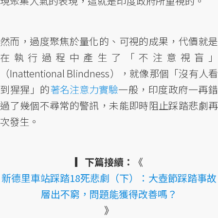
現聚集人氣的表現，這就是印度政府所重視的。
然而，過度聚焦於量化的、可視的成果，代價就是
在執行過程中產生了「不注意視盲」
（Inattentional Blindness），就像那個「沒有人看
到猩猩」的
著名注意力實驗
一般，印度政府一再
過了幾個不尋常的警訊，未能即時阻止踩踏悲劇再
次發生。
▎下篇接續：
《
新德里車站踩踏18死悲劇（下）：大壺節踩踏事故
層出不窮，問題能獲得改善嗎？
》