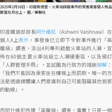
2025年2月16日，印度新德里，火車站踩踏事件的受害乘客個人物品
散落在月台上。 圖／美聯社
印度鐵道部部長
阿什維尼
（Ashwini Vaishnaw）
個人X上
表示
，事發後已立即下令對事件進行「
層級」調查，派出4列專列疏散火車站的人潮，宣
佈在60個主要火車站設立人潮緩衝區，以及頒訂
「人群管理手冊」，並試圖為行政方的措施
辯解
「我們不能因為乘客坐在樓梯上而罰款。唯一的方
法是透過媒體讓人們意識到自己可能阻礙其他旅客
的動線」。
而阿什維尼所謂「高層級」調查，事實上只是一個