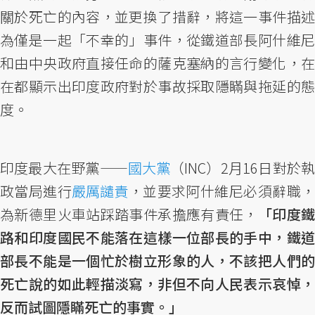
關於死亡的內容，並更換了措辭，將這一事件描述
為僅是一起「不幸的」事件，從鐵道部長阿什維尼
和由中央政府直接任命的薩克塞納的言行變化，在
在都顯示出印度政府對於事故採取隱瞞與拖延的態
度。
印度最大在野黨——
國大黨
（INC）2月16日對於
政當局進行
嚴厲譴責
，並要求阿什維尼必須辭職
為新德里火車站踩踏事件承擔應有責任，
「印度
路和印度國民不能落在這樣一位部長的手中，鐵道
部長不能是一個忙於樹立形象的人，不該把人們的
死亡說的如此輕描淡寫，非但不向人民表示哀悼，
反而試圖隱瞞死亡的事實。」