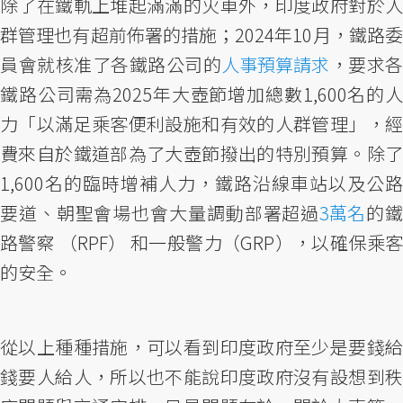
除了在鐵軌上堆起滿滿的火車外，印度政府對於人
群管理也有超前佈署的措施；2024年10月，鐵路委
員會就核准了各鐵路公司的
人事預算請求
，要求各
鐵路公司需為2025年大壺節增加總數1,600名的人
力「以滿足乘客便利設施和有效的人群管理」，經
費來自於鐵道部為了大壺節撥出的特別預算。除了
1,600名的臨時增補人力，鐵路沿線車站以及公路
要道、朝聖會場也會大量調動部署超過
3萬名
的
路警察 （RPF） 和一般警力（GRP），以確保乘客
的安全。
從以上種種措施，可以看到印度政府至少是要錢給
錢要人給人，所以也不能說印度政府沒有設想到秩