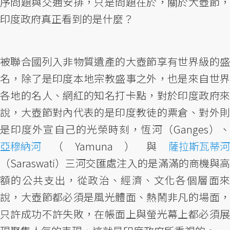
序問題與交通安排，只是問題在於，關於大壺節，
印度政府真正看到的是什麼？
被聯合國列入非物質遺產的大壺節享有世界級的盛
名，除了是印度本地宗教盛事之外，也是來自世界
各地的名人、網紅的知名打卡點，對於印度政府來
說，大壺節對內代表的是印度教徒的票倉、對外則
是印度外宣自己的光榮時刻，恆河（Ganges）、
亞穆納河
（Yamuna）與
薩拉斯瓦蒂河
（Saraswati）三河交匯處注入的是滿滿的商機與高
額的公共支出，從政治、經濟、文化各個層面來
說，大壺節都必須是風光體面、熱鬧非凡的場面，
只許成功不許失敗，在帳面上與螢光幕上都必須展