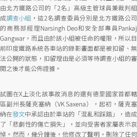
由北方鐵路公司的「2名」高級主管球員兼裁判組
成
調查小組
，這2名調查委員分別是北方鐵路公
的商務部經理Narsingh Deo和安全部專員Pankaj
Gangwar，而且由於該小組被任命的權限，所以目
前印度鐵路系統各車站的錄影畫面都是被扣留、無
法公開的狀態，扣留理由是必須等待調查小組的審
閱之後才能公佈證據。
試圖在X上淡化該事故消息的還有德里國家首都轄
區副州長薩克塞納（VK Saxena），起初，薩克塞
納在
發文
中承認由於車站的「混亂和踩踏」，造
了「悲劇性的傷亡損失」，並向受害者家屬表示哀
悼。然而，幾分鐘後，他修改了聲明，刪除了任何