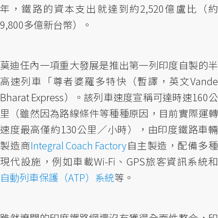
年，鐵路的資本支出就達到約2,520億盧比（約
9,800多億新台幣）。
莫迪任內一項重大發展是推出第一列印度自製的半
高速列車「尊者婆羅多特快（暫譯，英文Vande
Bharat Express）。該列車速度宣稱可達時速160公
里（雖然因為路線條件等種種原因，目前實際運轉
速度最高僅約130公里／小時），由印度鐵路車輛
製造商
Integral Coach Factory
自主製造，配備多種
現代設施，例如車載Wi-Fi、GPS旅客資訊系統和
自動列車保護（ATP）系統
等。
雖然遼闊的印度鐵路網還沒有獲得全面性整合，印