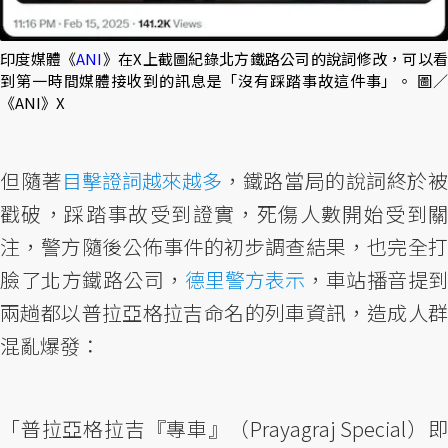
印度媒體《
ANI
》在X上截圖紀錄北方鐵路公司的說詞修改，可以
到第一時間媒體接收到的訊息是「沒有踩踏事故這件事」。 圖／
《ANI》X
但隨著
目擊證詞越來越多
，鐵路當局的說詞終於
戳破，踩踏事故受到證實，死傷人數開始受到關
注，警方隨後公佈事件的初步調查結果，也完全打
臉了北方鐵路公司，
德里警方表示
，車站播音提到
兩趟都以普拉亞格拉吉命名的列車資訊，造成人群
混亂爆發：
「普拉亞格拉吉『專車』（Prayagraj Special）即