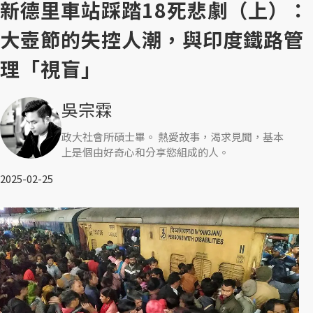
新德里車站踩踏18死悲劇（上）：
大壺節的失控人潮，與印度鐵路管
理「視盲」
吳宗霖
政大社會所碩士畢。 熱愛故事，渴求見聞，基本
上是個由好奇心和分享慾組成的人。
2025-02-25