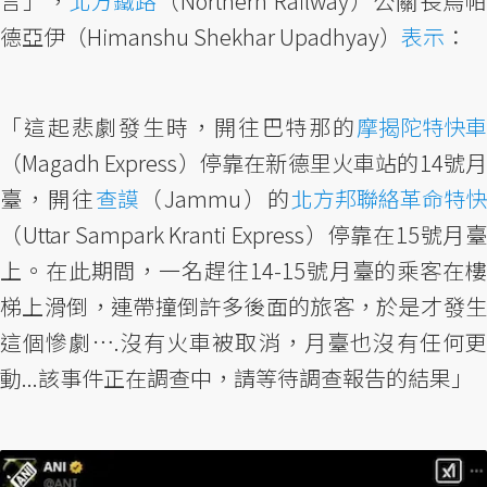
言」，
北方鐵路
（Northern Railway）公關長烏帕
德亞伊（Himanshu Shekhar Upadhyay）
表示
：
「這起悲劇發生時，開往巴特那的
摩揭陀特快車
（Magadh Express）停靠在新德里火車站的14號月
臺，開往
查謨
（Jammu）的
北方邦聯絡革命特
（Uttar Sampark Kranti Express）停靠在15號月臺
上。在此期間，一名趕往14-15號月臺的乘客在樓
梯上滑倒，連帶撞倒許多後面的旅客，於是才發生
這個慘劇….沒有火車被取消，月臺也沒有任何更
動...該事件正在調查中，請等待調查報告的結果」