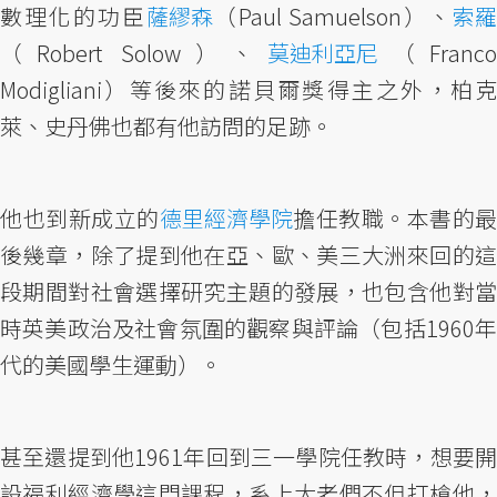
數理化的功臣
薩繆森
（Paul Samuelson）、
索羅
（Robert Solow）、
莫迪利亞尼
（Franc
Modigliani）等後來的諾貝爾獎得主之外，柏克
萊、史丹佛也都有他訪問的足跡。
他也到新成立的
德里經濟學院
擔任教職。本書的最
後幾章，除了提到他在亞、歐、美三大洲來回的這
段期間對社會選擇研究主題的發展，也包含他對當
時英美政治及社會氛圍的觀察與評論（包括1960年
代的美國學生運動）。
甚至還提到他1961年回到三一學院任教時，想要開
設福利經濟學這門課程，系上大老們不但打槍他，