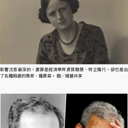
影響沈恩最深的，要算是經濟學界資質聰慧、特立獨行，卻也是出
了名難相處的喬安．羅賓森。 圖／維基共享