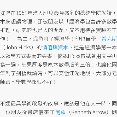
沈恩在1951年進入印度最負盛名的總統學院就讀，
本來想讀物理，卻被朋友以「經濟學包含許多數學
推理，研究的也是人的問題，又不用待在實驗室工
作！」 為由，慫恿念了經濟學！他也自學了
希克斯
（John Hicks）的
價值與資本
，這是經濟學第一
以數學方式書寫的專書，據說Hicks曾試著用文字再
寫一遍，結果厚度是原本數學版的三倍！也讓他隔
年到了劍橋就讀時，可以笑傲江湖地說，大部分老
師跟同學數學都很不好！
不過最具學術啟發的故事，應該是他在大一時，同
一位朋友從書店借來了
阿羅
（Kenneth Arrow）