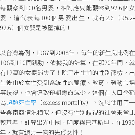
每觀察到100名男嬰，相對應只能觀察到92.6個女
嬰，這代表每100個男嬰出生，就有2.6（95.2-
92.6）個女嬰是被墮掉的！
以台灣為例，1987到2008年，每年的新生兒比例在
108到110間跳動，依據我的計算，在那20年間，就
有12萬的女嬰消失了！除了出生前的性別篩檢，出
生後由於女性受到系統性的醫療、教育、勞動市場
等歧視，也會導致預期壽命減少，這個在人口學稱
為
超額死亡率
（excess mortality）。沈恩使用了一
些與南亞情況相似，但沒有性別歧視的社會來當比
較基準，計算出光中國、印度與巴基斯坦，在1990
年，就有總共一億的失蹤女性！