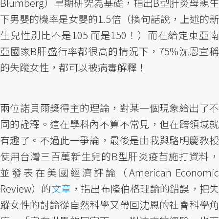
Blumberg）早期研究為基礎，指出B型肝炎母親生
下男嬰的機率是女嬰的1.5倍（換句話說，上述的新
生兒性別比不是105 而是150！）而在給定東亞南
亞國家B肝盛行率都很高的情況下，75%沈恩宣稱
的失蹤女性，都可以被病毒解釋！
兩位諾貝爾獎得主的理論，對某一個現象給出了不
同的詮釋。這在學科內不算不常見，但在跨領域就
有趣了。不過此一爭論，最後是由我與駱明慶教授
使用台灣三百萬新生兒的B型肝炎疫苗施打資料，
並發表在美國經濟評論（American Economic
Review）的
文章
，指出布隆伯格理論的錯誤，把
蹤女性的討論從自然科學又帶回沈恩的社會科學角