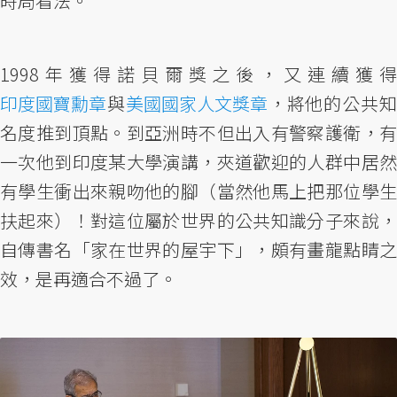
時局看法。
1998年獲得諾貝爾獎之後，又連續獲得
印度國寶勳章
與
美國國家人文獎章
，將他的公共
名度推到頂點。到亞洲時不但出入有警察護衛，有
一次他到印度某大學演講，夾道歡迎的人群中居然
有學生衝出來親吻他的腳（當然他馬上把那位學生
扶起來）！對這位屬於世界的公共知識分子來說，
自傳書名「家在世界的屋宇下」，頗有畫龍點睛之
效，是再適合不過了。