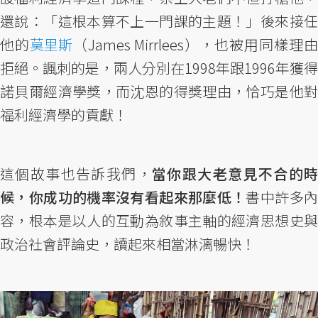
還說：「這根本算不上一門課的主題！」後來接任
他的
莫里斯
（James Mirrlees），也被用同樣理由
拒絕。諷刺的是，兩人分別在1998年跟1996年獲得
諾貝爾經濟學獎，而沈恩的得獎理由，恰巧是他對
福利經濟學的貢獻！
這個故事也告訴我們，
當你跟大老意見不合的時
候，你成功的機率沒有看起來那麼低！
書中許多
容，根本是以人的互動為敘事主軸的經濟思想史與
政治社會評論史，讀起來相當淋漓暢快！