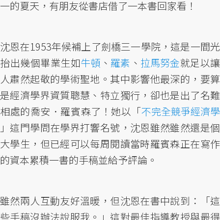
一的夏天，有朋友從書店借了一本書回家看！
沈恩在1953年候補上了劍橋三一學院，這是一間光
抬出幾個畢業生如
牛頓
、
羅素
、
拉馬努金
就足以讓
人肅然起敬的學術聖地。其中影響他最深的，要算
是經濟學界資質聰慧、特立獨行，卻也是出了名難
相處的喬安．羅賓森了！她以「
不完全競爭經濟學
」這門學問在學界打響名號，沈恩雖然雖然還是個
大學生，但已經可以每周閱讀當時羅賓森正在寫作
的資本累積一書的手稿並給予評論。
雖然兩人互動友好溫暖，但沈恩在書中說到：「這
些手稿沒辦法說服我。」這對最佳指導教授與最得