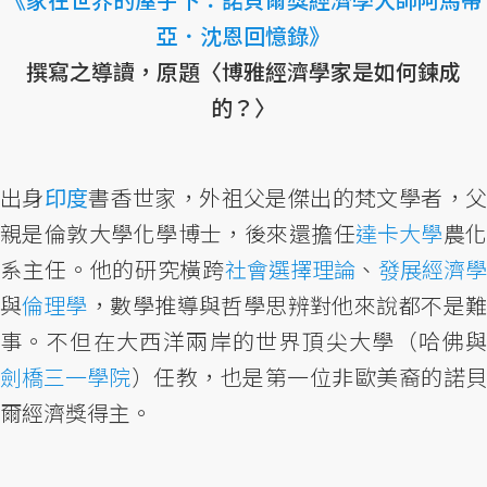
亞．沈恩回憶錄》
撰寫之導讀，原題〈博雅經濟學家是如何鍊成
的？〉
出身
印度
書香世家，外祖父是傑出的梵文學者，
親是倫敦大學化學博士，後來還擔任
達卡大學
農
系主任。他的研究橫跨
社會選擇理論
、
發展經濟
與
倫理學
，數學推導與哲學思辨對他來說都不是
事。不但在大西洋兩岸的世界頂尖大學（哈佛與
劍橋三一學院
）任教，也是第一位非歐美裔的諾貝
爾經濟獎得主。