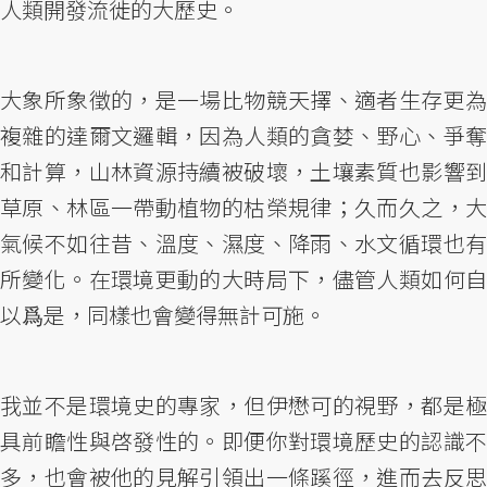
人類開發流徙的大歷史。
大象所象徵的，是一場比物競天擇、適者生存更為
複雜的達爾文邏輯，因為人類的貪婪、野心、爭奪
和計算，山林資源持續被破壞，土壤素質也影響到
草原、林區一帶動植物的枯榮規律；久而久之，大
氣候不如往昔、溫度、濕度、降雨、水文循環也有
所變化。在環境更動的大時局下，儘管人類如何自
以爲是，同樣也會變得無計可施。
我並不是環境史的專家，但伊懋可的視野，都是極
具前瞻性與啓發性的。即便你對環境歷史的認識不
多，也會被他的見解引領出一條蹊徑，進而去反思