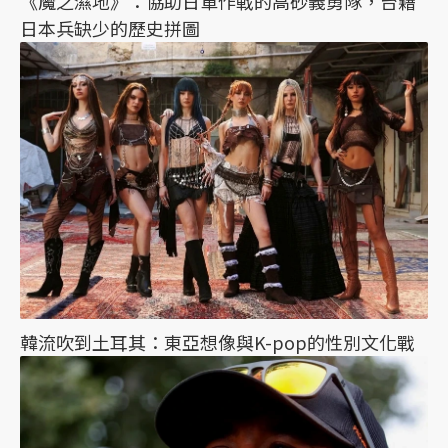
《魔之濕地》：協助日軍作戰的高砂義勇隊，台籍
日本兵缺少的歷史拼圖
韓流吹到土耳其：東亞想像與K-pop的性別文化戰