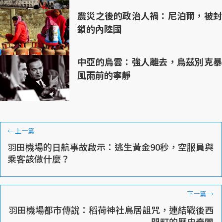
震災之後的政治人禍：尼泊爾，被封
鎖的內陸國
中亞的烏雲：強人離去，烏茲別克暴
風雨前的寧靜
←
上一篇
羽田機場的日航事故啟示：逃生黃金90秒，空服員與
乘客該做什麼？
下一篇
→
羽田機場都市傳說：稻荷神社鳥居詛咒，連結戰後西
門町的歷史奇聞