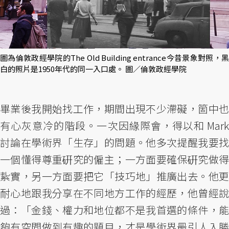
圖為倫敦政經學院的The Old Building entrance今昔景象對照，黑
白的照片是1950年代的同一入口處。 圖／倫敦政經學院
畢業後我開始找工作，期間出現不少滯礙，箇中也
有心灰意冷的階段。一次因緣際會，得以和 Mark
討論在學術界「生存」的問題。他多次提醒我要找
一個懂得尊重硏究的僱主；一方面要確保硏究做得
紥實，另一方面要把它「技巧地」推廣出去。他更
耐心地跟我分享在不同地方工作的經歷，他曾經說
過：「金錢、權力和地位都不是我首選的條件，能
夠有空間做到有趣的題目，才是學術界最引人入勝