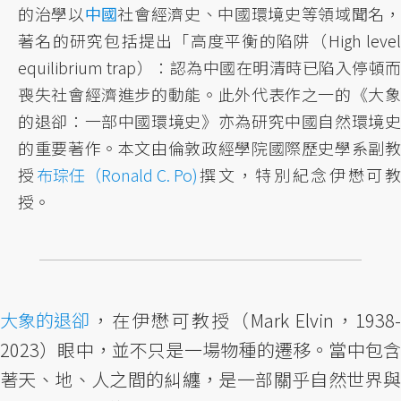
的治學以
中國
社會經濟史、中國環境史等領域聞名
著名的研究包括提出「高度平衡的陷阱（High level
equilibrium trap）：認為中國在明清時已陷入停頓而
喪失社會經濟進步的動能。此外代表作之一的《大象
的退卻：一部中國環境史》亦為研究中國自然環境史
的重要著作。本文由倫敦政經學院國際歷史學系副教
授
布琮任（Ronald C. Po)
撰文，特別紀念伊懋可
授。
大象的退卻
，在伊懋可教授（Mark Elvin，1938-
2023）眼中，並不只是一場物種的遷移。當中包含
著天、地、人之間的糾纏，是一部關乎自然世界與