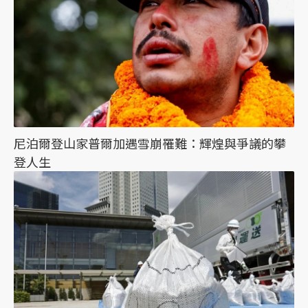
尼泊爾登山家普爾加遇雪崩罹難：輝煌與爭議的攀
登人生