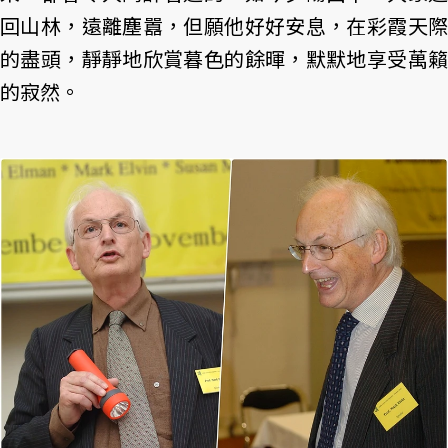
回山林，遠離塵囂，但願他好好安息，在彩霞天際
的盡頭，靜靜地欣賞暮色的餘暉，默默地享受萬籟
的寂然。