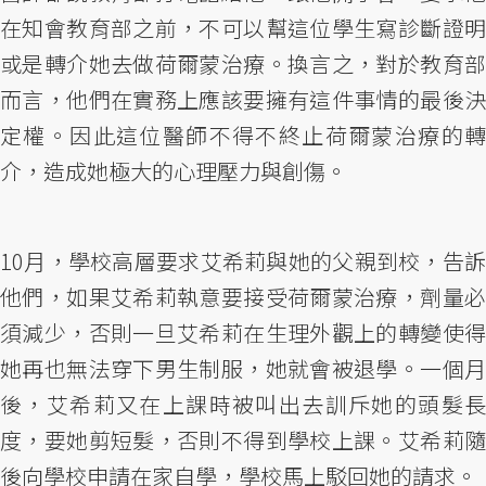
在知會教育部之前，不可以幫這位學生寫診斷證明
或是轉介她去做荷爾蒙治療。換言之，對於教育部
而言，他們在實務上應該要擁有這件事情的最後決
定權。因此這位醫師不得不終止荷爾蒙治療的轉
介，造成她極大的心理壓力與創傷。
10月，學校高層要求艾希莉與她的父親到校，告訴
他們，如果艾希莉執意要接受荷爾蒙治療，劑量必
須減少，否則一旦艾希莉在生理外觀上的轉變使得
她再也無法穿下男生制服，她就會被退學。一個月
後，艾希莉又在上課時被叫出去訓斥她的頭髮長
度，要她剪短髮，否則不得到學校上課。艾希莉隨
後向學校申請在家自學，學校馬上駁回她的請求。