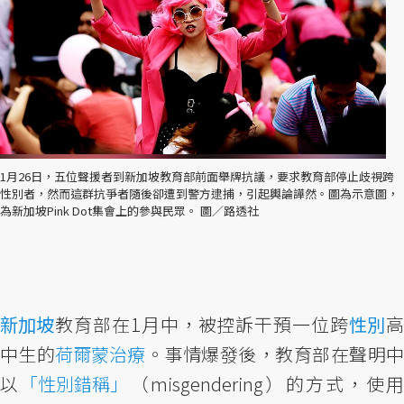
1月26日，五位聲援者到新加坡教育部前面舉牌抗議，要求教育部停止歧視跨
性別者，然而這群抗爭者隨後卻遭到警方逮捕，引起輿論譁然。圖為示意圖，
為新加坡Pink Dot集會上的參與民眾。 圖／路透社
新加坡
教育部在1月中，被控訴干預一位跨
性別
中生的
荷爾蒙治療
。事情爆發後，教育部在聲明
以
「性別錯稱」
（misgendering）的方式，使