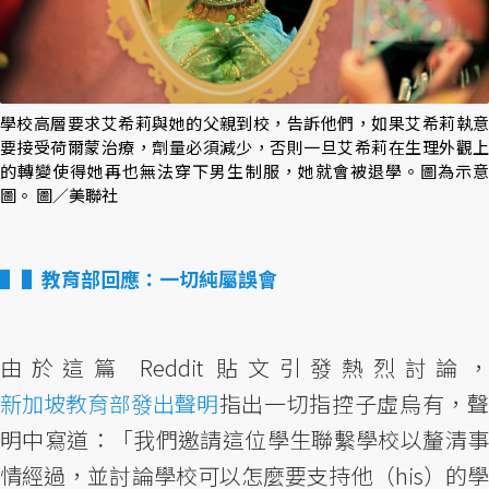
學校高層要求艾希莉與她的父親到校，告訴他們，如果艾希莉執意
要接受荷爾蒙治療，劑量必須減少，否則一旦艾希莉在生理外觀上
的轉變使得她再也無法穿下男生制服，她就會被退學。圖為示意
圖。 圖／美聯社
▌教育部回應：一切純屬誤會
由於這篇 Reddit 貼文引發熱烈討論，
新加坡教育部發出聲明
指出一切指控子虛烏有，聲
明中寫道：「我們邀請這位學生聯繫學校以釐清事
情經過，並討論學校可以怎麼要支持他（his）的學