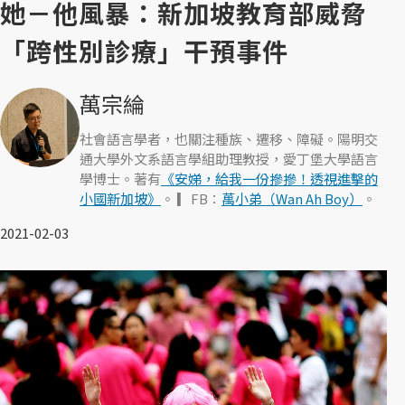
她－他風暴：新加坡教育部威脅
「跨性別診療」干預事件
萬宗綸
社會語言學者，也關注種族、遷移、障礙。陽明交
通大學外文系語言學組助理教授，愛丁堡大學語言
學博士。著有
《安娣，給我一份摻摻！透視進擊的
小國新加坡》
。 ▎FB：
萬小弟（Wan Ah Boy）
。
2021-02-03