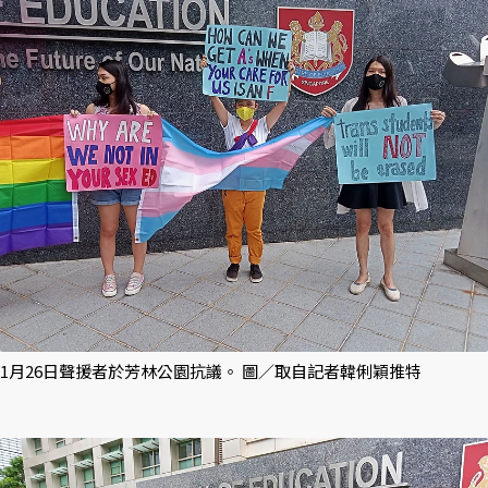
1月26日聲援者於芳林公園抗議。 圖／取自記者韓俐穎推特