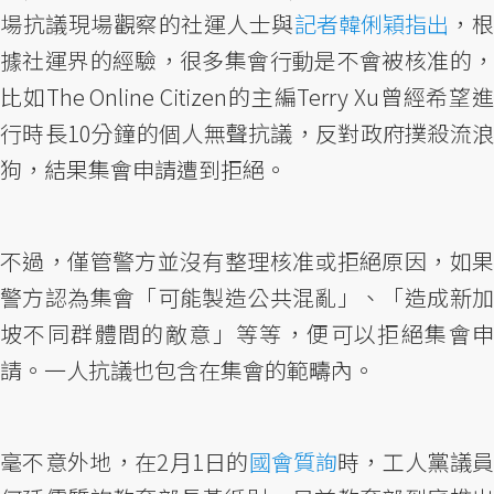
場抗議現場觀察的社運人士與
記者韓俐穎指出
，
據社運界的經驗，很多集會行動是不會被核准的，
比如The Online Citizen的主編Terry Xu曾經希望進
行時長10分鐘的個人無聲抗議，反對政府撲殺流浪
狗，結果集會申請遭到拒絕。
不過，僅管警方並沒有整理核准或拒絕原因，如果
警方認為集會「可能製造公共混亂」、「造成新加
坡不同群體間的敵意」等等，便可以拒絕集會申
請。一人抗議也包含在集會的範疇內。
毫不意外地，在2月1日的
國會質詢
時，工人黨議