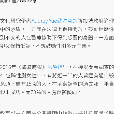
風情。 圖／Wikia.org
文化研究學者
Audrey Yue就注意到
新加坡政府治
中的矛盾，一方面在法律上保持開放，鼓勵經歷性
別不安的人在醫療協助下得到想要的身體，一方面
卻又保持低調，不想鼓勵性別多元主義。
2016年《海峽時報》
報導指出
，在接受問卷調查
41位跨性別女性中，有將近一半的人曾經有過自殺
念頭，更有15%的人，在填寫調查的過去那一年自
殺未成功。而78％的人有憂鬱傾向。
教育部一方面在公開聲明中貌似支持艾希莉尋求醫