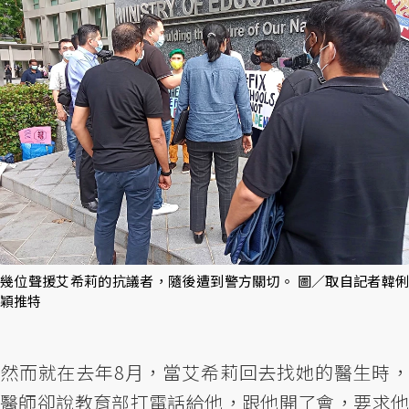
幾位聲援艾希莉的抗議者，隨後遭到警方關切。 圖／取自記者韓俐
穎推特
然而就在去年8月，當艾希莉回去找她的醫生時，
醫師卻說教育部打電話給他，跟他開了會，要求他