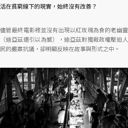
活在貧窮線下的現實，始終沒有改善？
儘管最終電影裡並沒有出現以紅玫瑰為食的老幽靈
（迪亞茲還引以為憾），迪亞茲對獨裁政權壓迫人
民的嚴肅抗議，卻明顯反映在故事與形式之中。