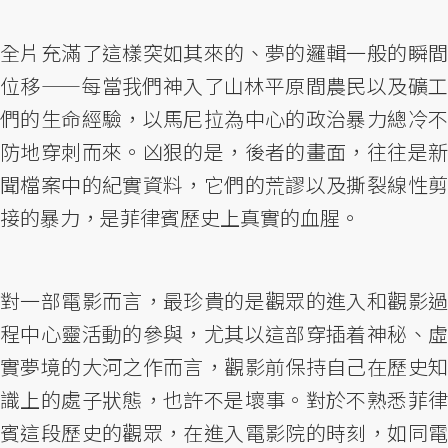
全片充滿了這樣突如其來的、夢的邏輯一般的瞬間
位移——每當我們神入了山林平原間農民以及礦工
們的生命經驗，以馬尼拉為中心的政治暴力總冷不
防地穿刺而來。凶狠的是，後者的畫面，往往是新
聞檔案中的紀實資料，它們的荒謬以及撕裂線性剪
接的暴力，是菲律賓歷史上真實的血腥。
對一部電影而言，最珍貴的是觀眾的進入和觀影過
程中心靈活動的參與，尤其以這部穿插着神秘、虛
實夢境的大河之作而言，觀影前保持自己在歷史知
識上的處子狀態，也許不是壞事。對於不熟悉菲律
賓這段歷史的觀眾，在進入電影院的時刻，如同電