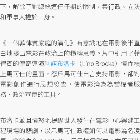
下，解除了對總統連任任期的限制，集行政、立法
和軍事大權於一身。
《一個菲律賓家庭的演化》有意識地在電影後半直
白地提出電影在政治上的積極意義。片中引用了菲
律賓的傳奇導演
利諾布洛卡
（Lino Brocka）憤而槓
上馬可仕的畫面，怒斥馬可仕自言支持電影，卻對
電影創作進行思想檢查，使電影淪為為當權者服
務、政治宣傳的工具。
布洛卡並且憤怒地提醒世人發生在電影中心興建工
程現場的悲劇，以示馬可仕政權如何以電影為名凌