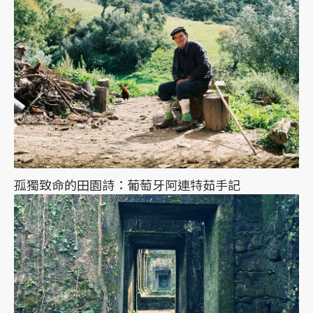
孤獨致命的田園詩：葡萄牙阿連特茹手記