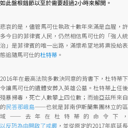
如此盤根錯節以至於需要超過2小時來解開。
悲哀的是，儘管馬可仕執政十數年來滿是血腥，許
多今日的菲律賓人民，仍然相信馬可仕的「強人統
治」是菲律賓的唯一出路，滿懷希望地將票投給表
態追隨馬可仕的
杜特蒂
。
2016年在最高法院多數決同意的背書下，杜特蒂下
令讓馬可仕的遺體安葬入英雄公墓。杜特蒂上任後
殘暴掃毒，死亡人數攀上四位數；而迪亞茲所來自
的
民答那峨島
——也就是菲南伊斯蘭集團林立的
域——去年在杜特蒂的命令下，
以反恐為由開啟了戒嚴
，並從原定的2017年底延長