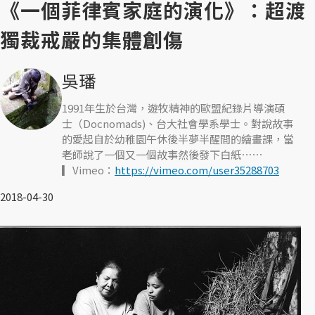
《一個菲律賓家庭的演化》：超渡
獨裁戒嚴的集體創傷
吳璠
1991年生於台灣，遊牧精神的歐盟紀錄片導演碩
士（Docnomads)、台大社會學系學士。對說故事
的愛起自於幼稚園午休後半夢半醒間的繪畫課，當
老師說了一個又一個故事然後發下白紙⋯⋯
▎Vimeo：
https://vimeo.com/user35288703
2018-04-30