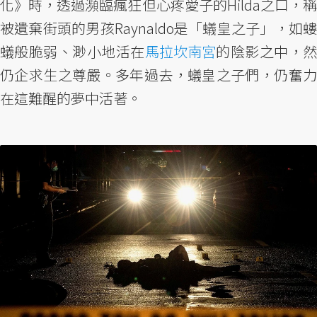
化》時，透過瀕臨瘋狂但心疼愛子的Hilda之口，稱
被遺棄街頭的男孩Raynaldo是「蟻皇之子」，如螻
蟻般脆弱、渺小地活在
馬拉坎南宮
的陰影之中，
仍企求生之尊嚴。多年過去，蟻皇之子們，仍奮力
在這難醒的夢中活著。