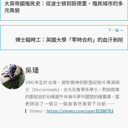
大英帝國殖民史：從波士頓到新德里，殖民城市的多
元風貌
下一篇
→
博士臨時工：英國大學「零時合約」的血汗剝削
吳璠
1991年生於台灣，遊牧精神的歐盟紀錄片導演碩
士（Docnomads)、台大社會學系學士。對說故事
的愛起自於幼稚園午休後半夢半醒間的繪畫課，當
老師說了一個又一個故事然後發下白紙⋯⋯
▎Vimeo：
https://vimeo.com/user35288703