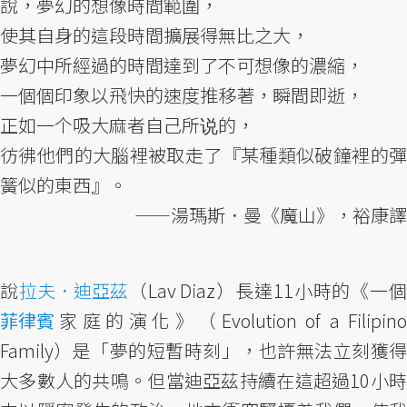
說，夢幻的想像時間範圍，
使其自身的這段時間擴展得無比之大，
夢幻中所經過的時間達到了不可想像的濃縮，
一個個印象以飛快的速度推移著，瞬間即逝，
正如一个吸大麻者自己所说的，
彷彿他們的大腦裡被取走了『某種類似破鐘裡的彈
簧似的東西』。
——湯瑪斯．曼《魔山》，裕康譯
說
拉夫．迪亞茲
（Lav Diaz）長達11小時的《一
菲律賓
家庭的演化》（Evolution of a Filipino
Family）是「夢的短暫時刻」，也許無法立刻獲得
大多數人的共鳴。但當迪亞茲持續在這超過10小時