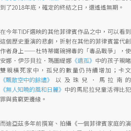
到了2018年底，確定的終結之日，還遙遙無期。
在今年TIDF選映的其他菲律賓作品之中，可以看到
這個歷史重演的悲劇，折射在其他的菲律賓當代創
作者身上——杜特蒂鐵碗掃毒的「毒品戰爭」，使
安娜．伊莎貝拉．瑪圖緹娜
《遺孤》
中的孩子親
雙親橫死家中，孤兒的數量仍持續增加；卡文
《飄散空中的餘燼》
以及珠兒．馬拉南的
《無人知曉的風和日麗》
中的馬尼拉兒童活得比犯
罪與貧窮更邊緣。
而迪亞茲多年前撰寫、拍攝《一個菲律賓家庭的演