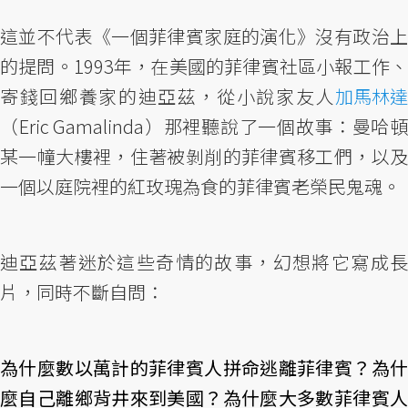
這並不代表《一個菲律賓家庭的演化》沒有政治上
的提問。1993年，在美國的菲律賓社區小報工作、
寄錢回鄉養家的迪亞茲，從小說家友人
加馬林達
（Eric Gamalinda）那裡聽說了一個故事：曼哈頓
某一幢大樓裡，住著被剝削的菲律賓移工們，以及
一個以庭院裡的紅玫瑰為食的菲律賓老榮民鬼魂。
迪亞茲著迷於這些奇情的故事，幻想將它寫成長
片，同時不斷自問：
為什麼數以萬計的菲律賓人拼命逃離菲律賓？為什
麼自己離鄉背井來到美國？為什麼大多數菲律賓人