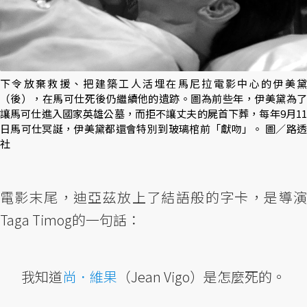
下令放棄救援、把建築工人活埋在馬尼拉電影中心的伊美黛
（後），在馬可仕死後仍繼續他的遺跡。圖為前些年，伊美黛為了
讓馬可仕進入國家英雄公墓，而拒不讓丈夫的屍首下葬，每年9月11
日馬可仕冥誕，伊美黛都還會特別到玻璃棺前「獻吻」。 圖／路透
社
電影末尾，迪亞茲放上了結語般的字卡，是導演
Taga Timog的一句話：
我知道
尚．維果
（Jean Vigo）是怎麼死的。