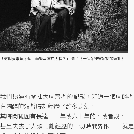
「這個夢畢竟太短，而獨裁實在太長？」 圖／《一個菲律賓家庭的演化》
我們讀過有關抽大麻菸者的記載，知道一個麻醉者
在陶醉的短暫時刻經歷了許多夢幻，
其時間範圍有長達三十年或六十年的，或者說，
甚至失去了人類可能經歷的一切時間界限——就是