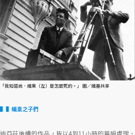
「我知道尚．維果（左）是怎麼死的。」 圖／維基共享
▌蟻皇之子們
迪亞茲後續的作品，皆以4到11小時的篇幅處理、