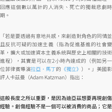
回應這個數以萬計的人消失、死亡的獨裁悲劇時
期。
「若是要透過有意地共感，來創造對角色的同情並
且反抗可疑的加速主義（指為促進基進的社會變
革，擴大或加速資本主義系統與歷史上相關的技術
進程），其實是可以在2小時內達成的（例如另一
位菲律賓導演
拉亞．馬丁
的
《獨立》
）。」美國
評人卡茲曼（Adam Katzman）指出：
這般長度之所以重要，是因為迪亞茲想要再現創傷
經驗。創傷經驗不是一個可以被消費的商品；它是