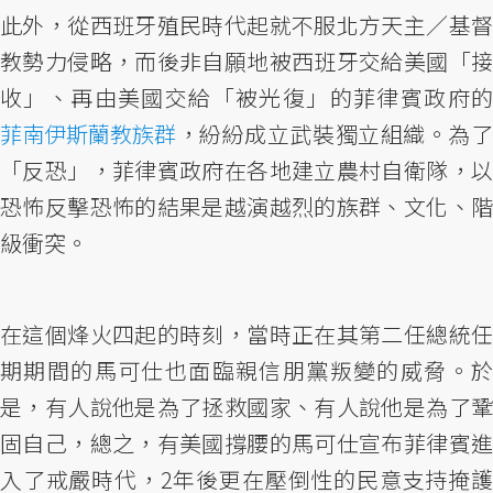
此外，從西班牙殖民時代起就不服北方天主／基督
教勢力侵略，而後非自願地被西班牙交給美國「接
收」、再由美國交給「被光復」的菲律賓政府的
菲南伊斯蘭教族群
，紛紛成立武裝獨立組織。為了
「反恐」，菲律賓政府在各地建立農村自衛隊，以
恐怖反擊恐怖的結果是越演越烈的族群、文化、階
級衝突。
在這個烽火四起的時刻，當時正在其第二任總統任
期期間的馬可仕也面臨親信朋黨叛變的威脅。於
是，有人說他是為了拯救國家、有人說他是為了鞏
固自己，總之，有美國撐腰的馬可仕宣布菲律賓進
入了戒嚴時代，2年後更在壓倒性的民意支持掩護