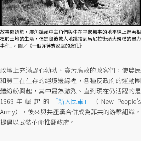
故事開始於，廣角鏡頭中主角們與牛在平安無事的地平線上過著根
植於土地的生活，但是隨後驚人地跳接到馬尼拉街頭大規模的暴力
事件...。 圖／《一個菲律賓家庭的演化》
政壇上充滿野心勃勃、貪污腐敗的政客們，使農民
和勞工在生存的絕境邊緣裡，各種反政府的運動團
體紛紛興起，其中最為激烈、直到現在仍活躍的是
1969年崛起的
「新人民軍」
（New People's
Army），後來與共產黨合併成為菲共的游擊組織，
提倡以武裝革命推翻政府。