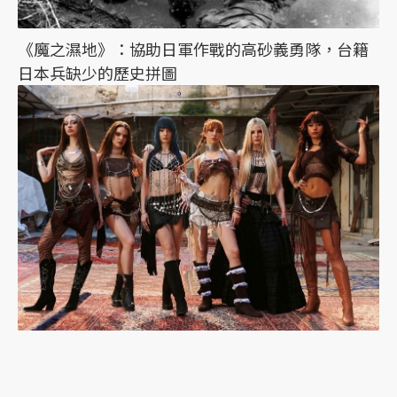
《魔之濕地》：協助日軍作戰的高砂義勇隊，台籍
日本兵缺少的歷史拼圖
韓流吹到土耳其：東亞想像與K-pop的性別文化戰