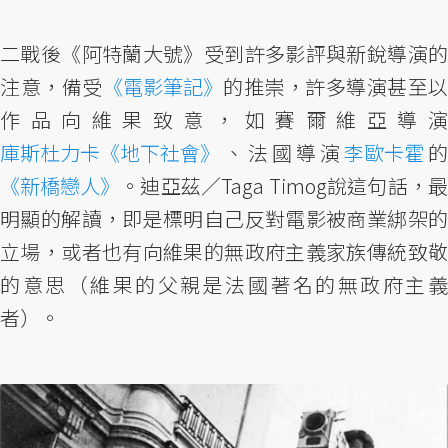
二戰後《阿特蘭大號》受到許多影評與新銳導演的
注意，備受
《電影筆記》
的推崇，許多導演甚至以
作品向維果致意，如賽爾維亞導演
庫斯杜力卡《地下社會》
、法國導演
李歐卡霍
的
《新橋戀人》
。迪亞茲／Taga Timog說這句話，最
明顯的解讀，即是標明自己反對電影被商業綁架的
立場，或者也有向維果的無政府主義家族傳統致敬
的意思（維果的父親是法國著名的無政府主義
者）。