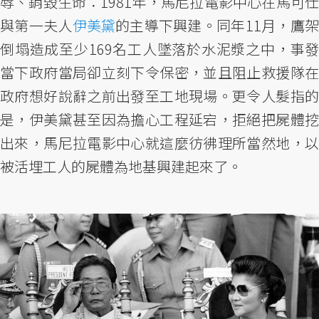
辱、銷毀生命：1981年，馬尼拉電影中心在馬可仕
與第一夫人
伊美黛
的主導下興建。同年11月，鷹
倒塌造成至少169名工人墜落於水泥漿之中，事發
當下政府當局卻立刻下令保密，並且阻止救援隊在
政府想好說辭之前出發至工地現場。更令人髮指的
是，伊美黛甚至因為擔心工程延宕，拒絕把屍體挖
出來，馬尼拉電影中心就這麼彷彿理所當然地，以
被活埋工人的屍體為地基興建起來了。