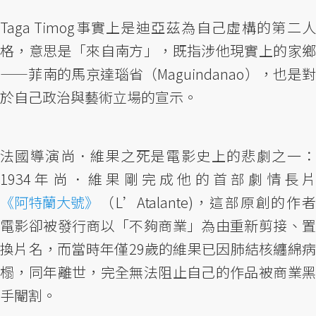
Taga Timog事實上是迪亞茲為自己虛構的第二人
格，意思是「來自南方」，既指涉他現實上的家鄉
——菲南的馬京達瑙省（Maguindanao），也是對
於自己政治與藝術立場的宣示。
法國導演尚．維果之死是電影史上的悲劇之一：
1934年尚．維果剛完成他的首部劇情長片
《阿特蘭大號》
（L’Atalante)，這部原創的作者
電影卻被發行商以「不夠商業」為由重新剪接、置
換片名，而當時年僅29歲的維果已因肺結核纏綿病
榻，同年離世，完全無法阻止自己的作品被商業黑
手閹割。