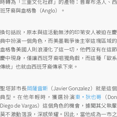
時轉為「三重文化社群」的產物：普韋布洛人、西
班牙裔與盎格魯（Anglo）。
換句話說，原本與這活動無涉的印第安人被迫在慶
典中扮演一個角色，而美墨戰爭後主宰這塊區域的
盎格魯美國人則浪漫化了這一切，他們沒有在這節
慶中現身，僅讓西班牙裔唱獨角戲，而這種「歐系
傳統」也就由西班牙裔傳承下來。
聖塔菲市長
岡薩雷斯
（Javier Gonzalez）就是這
典型。在他年輕時，獲選扮演
東•狄也哥
（Do
Diego de Vargas）這個角色的機會，據聞其父執輩
莫不激動落淚，深感榮耀。因此，當他成為一市之