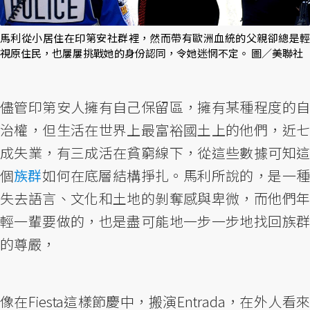
馬利從小居住在印第安社群裡，然而帶有歐洲血統的父親卻總是輕
視原住民，也屢屢挑戰她的身份認同，令她迷惘不定。 圖／美聯社
儘管印第安人擁有自己保留區，擁有某種程度的自
治權，但生活在世界上最富裕國土上的他們，近七
成失業，有三成活在貧窮線下，從這些數據可知這
個
族群
如何在底層結構掙扎。馬利所說的，是一
失去語言、文化和土地的剝奪感與卑微，而他們年
輕一輩要做的，也是盡可能地一步一步地找回族群
的尊嚴，
像在Fiesta這樣節慶中，搬演Entrada，在外人看來