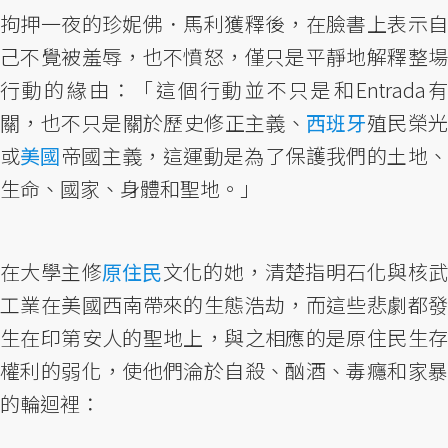
拘押一夜的珍妮佛．馬利獲釋後，在臉書上表示自
己不覺被羞辱，也不憤怒，僅只是平靜地解釋整場
行動的緣由：「這個行動並不只是和Entrada有
關，也不只是關於歷史修正主義、
西班牙
殖民榮
或
美國
帝國主義，這運動是為了保護我們的土地
生命、國家、身體和聖地。」
在大學主修
原住民
文化的她，清楚指明石化與核
工業在美國西南帶來的生態浩劫，而這些悲劇都發
生在印第安人的聖地上，與之相應的是原住民生存
權利的弱化，使他們淪於自殺、酗酒、毒癮和家暴
的輪迴裡：