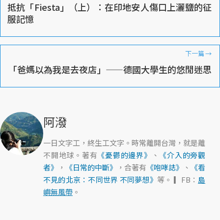
抵抗「Fiesta」（上）：在印地安人傷口上灑鹽的征
服記憶
下一篇
→
「爸媽以為我是去夜店」——德國大學生的悠閒迷思
阿潑
一日文字工，終生工文字。時常離開台灣，就是離
不開地球。著有
《憂鬱的邊界》
、
《介入的旁觀
者》
，
《日常的中斷》
，合著有
《咆哮誌》
、
《看
不見的北京：不同世界 不同夢想》
等。 ▎FB：
島
嶼無風帶
。