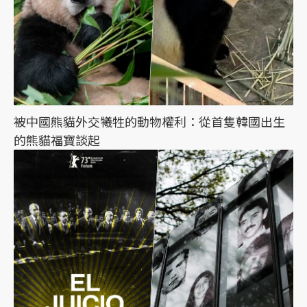
被中國熊貓外交犧牲的動物權利：從首隻韓國出生
的熊貓福寶談起