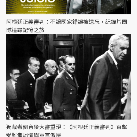
阿根廷正義審判：不讓國家錯誤被遺忘，紀錄片團
隊追尋記憶之旅
獨裁者倒台後大審重現：《阿根廷正義審判》直擊
受難者恐懼與軍官傲慢