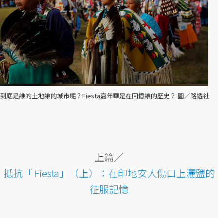
到底是誰的土地誰的城市呢？Fiesta嘉年華是在回憶誰的歷史？ 圖／路透社
上篇／
抵抗「 Fiesta」（上）：在印地安人傷口上灑鹽的
征服記憶