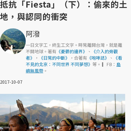
抵抗「Fiesta」（下）：偷來的土
地，與認同的衝突
阿潑
一日文字工，終生工文字。時常離開台灣，就是離
不開地球。著有
《憂鬱的邊界》
、
《介入的旁觀
者》
，
《日常的中斷》
，合著有
《咆哮誌》
、
《看
不見的北京：不同世界 不同夢想》
等。 ▎FB：
島
嶼無風帶
。
2017-10-07