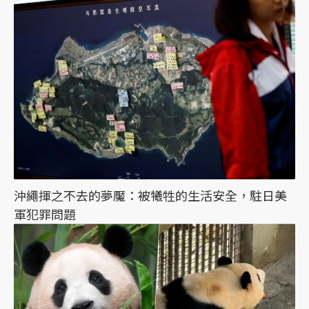
沖繩揮之不去的夢魘：被犧牲的生活安全，駐日美
軍犯罪問題