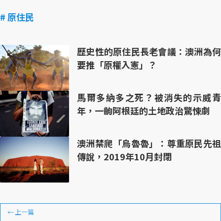
# 原住民
歷史性的原住民長老會議：澳洲為何
要推「原權入憲」？
馬爾多納多之死？被消失的示威青
年，一齣阿根廷的土地政治驚悚劇
澳洲禁爬「烏魯魯」：尊重原民先祖
傳說，2019年10月封閉
←
上一篇