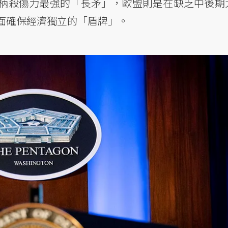
柄殺傷力最強的「長矛」，歐盟則是在缺乏中後期
面確保經濟獨立的「盾牌」。