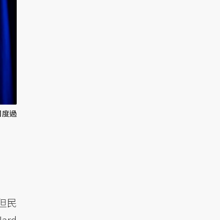
司度過
但民
rd