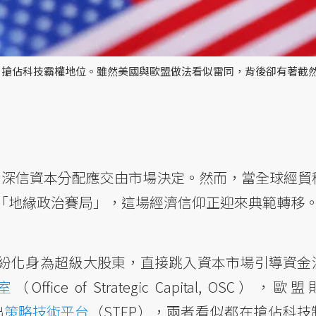
，搶佔科技霸權地位。雖然美國與歐盟做法看似雷同，背後卻有著截
義，深信資本分配應交由市場決定。然而，當全球經貿
「地緣政治賽局」，這場經濟信仰正迎來典範轉移
紛化身為超級大股東，直接跳入資本市場引導資金
室
（Office of Strategic Capital, OSC），歐
出
策略技術平台
（STEP），兩者看似都在搶佔科技