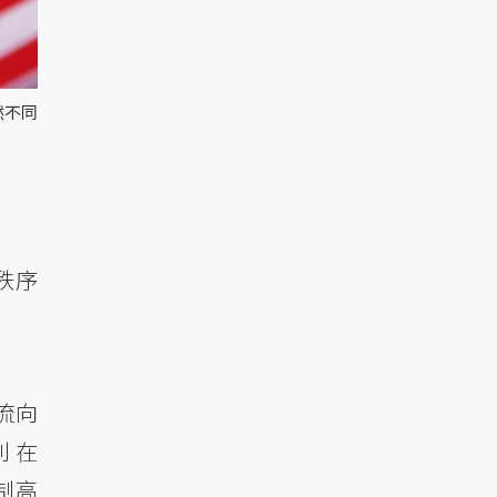
然不同
秩序
。
流向
盟則在
制高