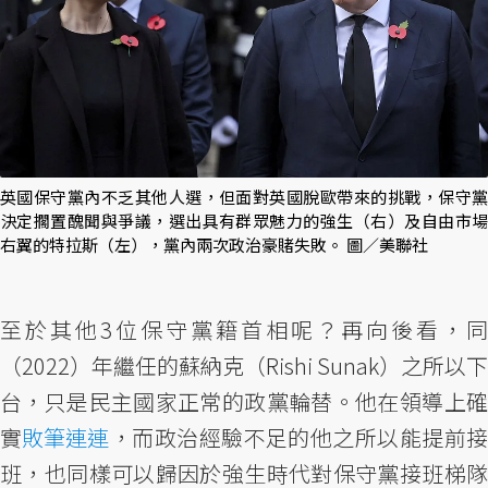
英國保守黨內不乏其他人選，但面對英國脫歐帶來的挑戰，保守黨
決定擱置醜聞與爭議，選出具有群眾魅力的強生（右）及自由市場
右翼的特拉斯（左），黨內兩次政治豪賭失敗。 圖／美聯社
至於其他3位保守黨籍首相呢？再向後看，同
（2022）年繼任的蘇納克（Rishi Sunak）之所以下
台，只是民主國家正常的政黨輪替。他在領導上確
實
敗筆連連
，而政治經驗不足的他之所以能提前
班，也同樣可以歸因於強生時代對保守黨接班梯隊