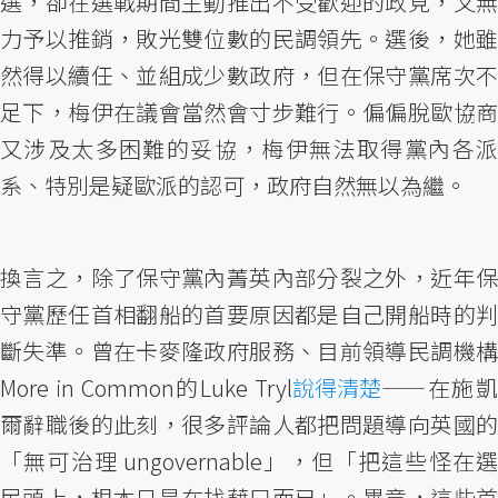
選，卻在選戰期間主動推出不受歡迎的政見，又無
力予以推銷，敗光雙位數的民調領先。選後，她雖
然得以續任、並組成少數政府，但在保守黨席次不
足下，梅伊在議會當然會寸步難行。偏偏脫歐協商
又涉及太多困難的妥協，梅伊無法取得黨內各派
系、特別是疑歐派的認可，政府自然無以為繼。
換言之，除了保守黨內菁英內部分裂之外，近年保
守黨歷任首相翻船的首要原因都是自己開船時的判
斷失準。曾在卡麥隆政府服務、目前領導民調機構
More in Common的Luke Tryl
說得清楚
——在施凱
爾辭職後的此刻，很多評論人都把問題導向英國的
「無可治理 ungovernable」，但「把這些怪在選
民頭上，根本只是在找藉口而已」。畢竟，這些首