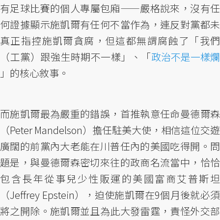
有足球比賽的個人專屬包廂——嚴格說來，沒有任
何證據顯示施凱爾有任何不當作為，連反對黨都未
真正指控施凱爾貪腐，但這都無謂腐蝕了「我們
（工黨）跟強生時期不一樣」、「
政治不是一樣爛
」的核心敘事。
而施凱爾最為嚴重的錯誤，首推執意任命曼德爾森
（Peter Mandelson）擔任駐美大使，相信這位交遊
廣闊的前黨內大老能在川普任內的美國吃得開。問
題是，與曼德爾森密切來往的政商名流當中，恰恰
包含長年從事兒少性販運的美國富商艾普斯坦
（Jeffrey Epstein），迫使施凱爾在9個月後就必須
將之開除。施凱爾並且為此大發雷霆，責怪外交部