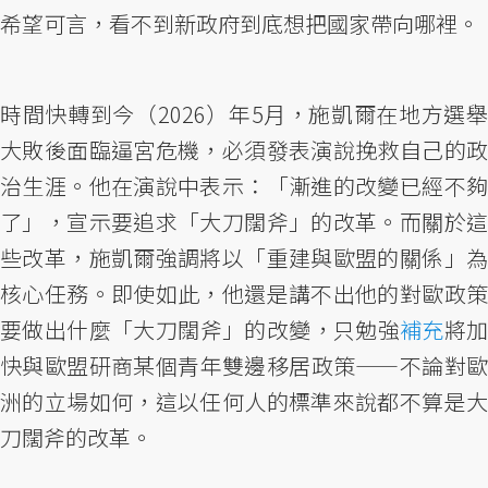
希望可言，看不到新政府到底想把國家帶向哪裡。
時間快轉到今（2026）年5月，施凱爾在地方選舉
大敗後面臨逼宮危機，必須發表演說挽救自己的政
治生涯。他在演說中表示：「漸進的改變已經不夠
了」，宣示要追求「大刀闊斧」的改革。而關於這
些改革，施凱爾強調將以「重建與歐盟的關係」為
核心任務。即使如此，他還是講不出他的對歐政策
要做出什麼「大刀闊斧」的改變，只勉強
補充
將
快與歐盟研商某個青年雙邊移居政策——不論對歐
洲的立場如何，這以任何人的標準來說都不算是大
刀闊斧的改革。