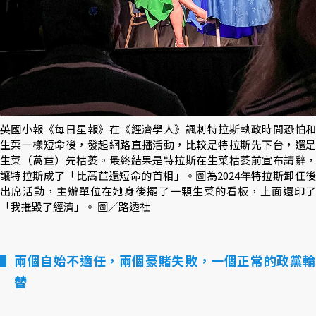
英國小報《每日星報》在《經濟學人》諷刺特拉斯執政時間恐怕和
生菜一樣短命後，發起網路直播活動，比較是特拉斯先下台，還是
生菜（萵苣）先枯萎。最終結果是特拉斯在生菜枯萎前宣布請辭，
讓特拉斯成了「比萵苣還短命的首相」。圖為2024年特拉斯卸任後
出席活動，主辦單位在她身後擺了一顆生菜的看板，上面還印了
「我摧毀了經濟」。 圖／路透社
兩個自始不適任，兩個豪賭失敗，一個正常的政黨輪
替