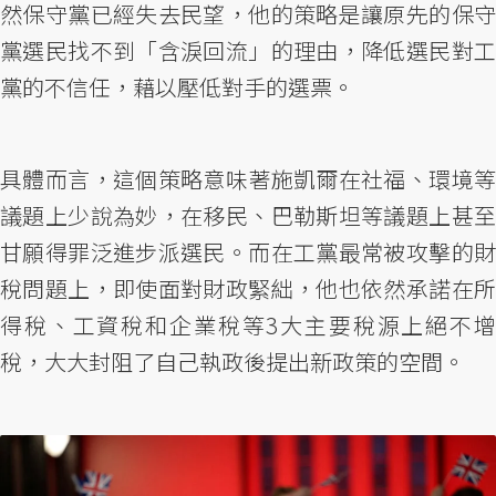
然保守黨已經失去民望，他的策略是讓原先的保守
黨選民找不到「含淚回流」的理由，降低選民對工
黨的不信任，藉以壓低對手的選票。
具體而言，這個策略意味著施凱爾在社福、環境等
議題上少說為妙，在移民、巴勒斯坦等議題上甚至
甘願得罪泛進步派選民。而在工黨最常被攻擊的財
稅問題上，即使面對財政緊絀，他也依然承諾在所
得稅、工資稅和企業稅等3大主要稅源上絕不增
稅，大大封阻了自己執政後提出新政策的空間。