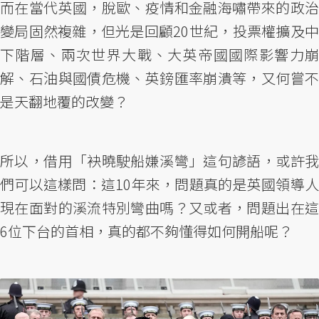
而在當代英國，脫歐、疫情和金融海嘯帶來的政治
變局固然複雜，但光是回顧20世紀，投票權擴及中
下階層、兩次世界大戰、大英帝國國際影響力崩
解、石油與國債危機、英鎊匯率崩潰等，又何嘗不
是天翻地覆的改變？
所以，借用「袂曉駛船嫌溪彎」這句諺語，或許我
們可以這樣問：這10年來，問題真的是英國領導人
現在面對的溪流特別彎曲嗎？又或者，問題出在這
6位下台的首相，真的都不夠懂得如何開船呢？