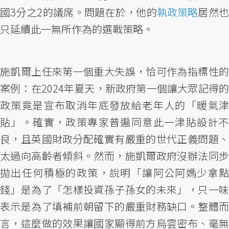
國3分之2的議席。問題在於，他的
執政策略
居然
只延續此一無所作為的選戰策略。
施凱爾上任來第一個重大失誤，恰可作為指標性的
案例：在2024年夏天，新政府第一個讓大眾記得的
政策竟是宣布取消年底發放給老年人的「暖氣津
貼」。確實，政策專家普遍同意此一津貼設計不
良，且英國財政分配確實有嚴重的世代正義問題、
太過向高齡者傾斜。然而，施凱爾政府沒辦法同步
拋出任何積極的政策，說明「讓阿公阿媽少拿點
錢」是為了「怎樣投資孫子孫女的未來」，只一味
表示是為了填補前朝留下的嚴重財務缺口。整體而
言，這麼做的效果讓國家顯得前方烏雲密布、毫無