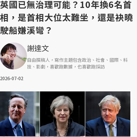
英國已無治理可能？10年換6名首
相，是首相大位太難坐，還是袂曉
駛船嫌溪彎？
謝達文
自由撰稿人，寫作主題包含政治、社會、國際、科
技、影劇，喜歡跑數據，也喜歡跑採訪
2026-07-02