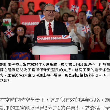
施凱爾率領工黨在2024年大選獲勝，成功讓英國政黨輪替，但施凱
爾在選戰期間為了獲得保守派選民的支持，削弱工黨的進步派色
彩，並保證在3大主要稅源上絕不增稅，影響到日後執政空間。 圖／
路透社
在當時的時空背景下，這是很有效的選舉策略，施
凱爾的工黨能以僅僅3分之1的得票率，就囊括了全