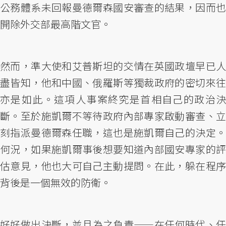
公務體系未回報曼德爾森國安審查的結果，因而也
開除外交部最高階文官。
然而，準大使和艾普斯坦的交情在英國政壇早已人
盡皆知，他和中國、俄羅斯等獨裁政府的密切來往
亦是如此。這項人事案終究是首相自己的政治決
斷。至於施凱爾不等待政府內部專家啟動審查、立
刻指派曼德爾森任職，這也是施凱爾自己的決定。
何況，如果施凱爾事後想要知道內部國安專家的評
估意見，他也大可自己主動提問。在此，躲在程序
背後是一個無效的防衛。
好好做出決斷，並且為之負責——在任何時代、任