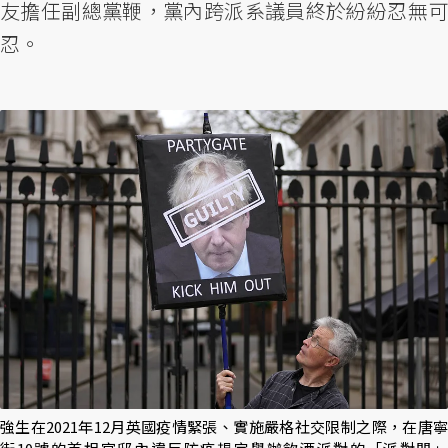
友擔任副總黨鞭，黨內跨派系議員終於紛紛忍無可
忍。
強生在2021年12月英國疫情緊張、實施嚴格社交限制之際，在唐寧