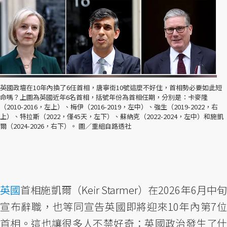
英國政壇在10年內換了6任首相，唐寧街10號這麼不好住，首相勢必要如此短
命嗎？上圖為英國近年6名首相，括號年份為首相任期，分別是：卡麥隆
（2010-2016，左上）、梅伊（2016-2019，左中）、強生（2019-2022，右
上）、特拉斯（2022，僅45天，左下）、蘇納克（2022-2024，左中）和施凱
爾（2024-2026，右下）。 圖／重組自路透社
英國
首相施凱爾（Keir Starmer）在2026年6月中旬
宣布辭職，也等同宣告英國即將迎來10年內第7位
首相。這也讓很多人不禁好奇：英國政治發生了什