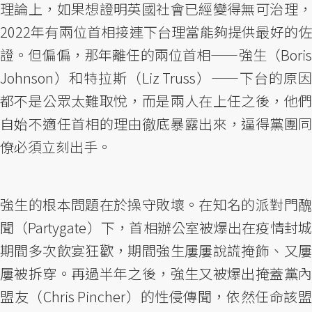
理論上，如果想證明英國社會已經變得無可治理，
2022年有兩位首相接連下台理當能夠提供最好的佐
證。但偏偏，那年離任的兩位首相——強生（Boris
Johnson）和特拉斯（Liz Truss）——下台的原因
都不是公眾太難取悅，而是兩人在上任之後，他們
自始不適任首相的理由徹底暴露出來，逼得黨團同
僚必須立刻出手。
強生的根本問題在於操守敗壞。在知名的派對門醜
聞（Partygate）下，首相辦公室被爆出在疫情封城
期間多次飲宴狂歡，期間強生屢屢說謊掩飾、又屢
屢被拆穿。再過半年之後，強生又被爆出掩蓋黨內
盟友（Chris Pincher）的性侵傳聞，依然任命該盟