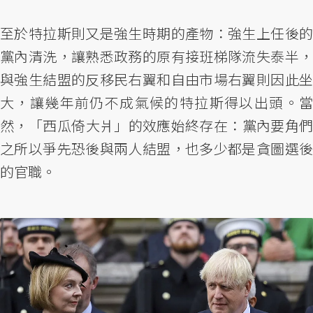
至於特拉斯則又是強生時期的產物：強生上任後的
黨內清洗，讓熟悉政務的原有接班梯隊流失泰半，
與強生結盟的反移民右翼和自由市場右翼則因此坐
大，讓幾年前仍不成氣候的特拉斯得以出頭。當
然，「​西瓜倚大爿」的效應始終存在：黨內要角們
之所以爭先恐後與兩人結盟，也多少都是貪圖選後
的官職。