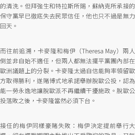
的清洗。但拜強生和特拉斯所賜，蘇納克所承接的
保守黨早已徹底失去民眾信任，他也只不過是無力
回天。
而往前追溯，卡麥隆和梅伊（Theresa May）兩人
倒並非自始不適任，但兩人都無法擺平黨團內部在
歐洲議題上的分裂。卡麥隆太過自信能夠率領留歐
方取得勝利，遂賭博式地承諾舉辦脫歐公投，認為
能一勞永逸地讓脫歐派不再繼續干擾施政。脫歐公
投落敗之後，卡麥隆當然必須下台。
接任的梅伊同樣豪賭失敗：梅伊決定提前舉行大