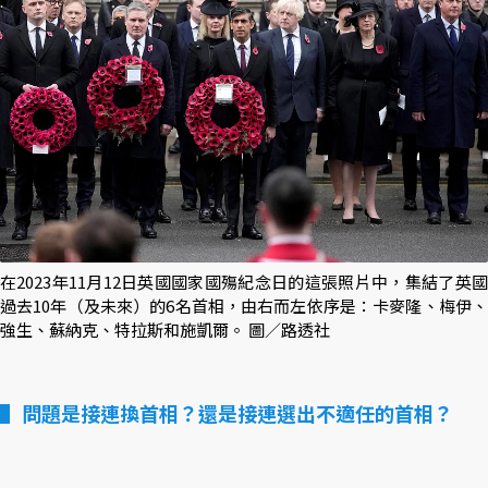
在2023年11月12日英國國家國殤紀念日的這張照片中，集結了英國
過去10年（及未來）的6名首相，由右而左依序是：卡麥隆、梅伊、
強生、蘇納克、特拉斯和施凱爾。 圖／路透社
問題是接連換首相？還是接連選出不適任的首相？