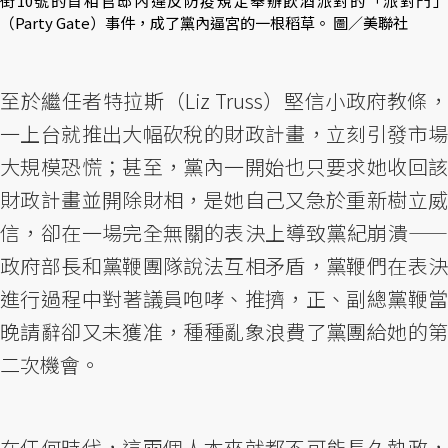
街10號的首相官邸內違反防疫規定舉辦飲酒派對的「派對門」
（Party Gate）事件，成了黨內逼宮的一根稻草。 圖／美聯社
至於繼任者特拉斯（Liz Truss）堅信小政府教條，
一上台就推出大幅砍稅的財政計畫，立刻引發市場
大規模恐慌；甚至，黨內一開始也只要求她收回該
財政計畫並開除財相，是她自己又急於重新樹立威
信，卻在一場完全無關的表決上導致黨紀崩潰——
政府部長和黨鞭團隊說法互相矛盾，黨鞭們在表決
進行過程中對著議員咆哮、推擠，正、副總黨鞭當
晚請辭卻又未獲准，種種亂象浪費了黨團給她的第
二次機會。
在任何時代，這兩個人本來就都不可能長久執政，