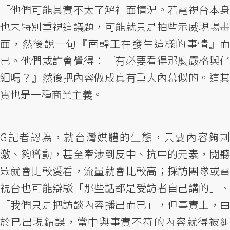
「他們可能其實不太了解裡面情況。若電視台本身
也未特別重視這議題，可能就只是拍些示威現場畫
面，然後說一句『南韓正在發生這樣的事情』而
已。他們或許會覺得：『有必要看得那麼嚴格與仔
細嗎？』然後把內容做成真有重大內幕似的。這其
實也是一種商業主義。 」
G記者認為，就台灣媒體的生態，只要內容夠刺
激、夠聳動，甚至牽涉到反中、抗中的元素，閱聽
眾就會比較愛看，流量就會比較高；採訪團隊或電
視台也可能辯駁「那些話都是受訪者自己講的」、
「我們只是把訪談內容播出而已」，但事實上，由
於已出現錯誤，當中與事實不符的內容就得被糾