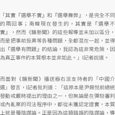
「其實『選舉不實』和『選舉舞弊』，是完全不同
的兩回事；南韓現在發生的，其實是『選舉不
實』，然而《鏡新聞》的這些報導並未加以區分，
而是把事前投票等各種問題，全都混在一起，並得
出『選舉有問題』的結論，我認為這非常危險，因
為真正事件的本質根本並非如此。」I記者說道。
而面對《鏡新聞》播送極右派支持者的「中國介
選」發言，I記者批判道：「這原本是尹錫悅前總統
發動戒嚴時提出的理由之一，但無論是在彈劾審判
或內亂案的司法程序中，都從未獲認定證實，本質
上就是種陰謀論。正是因為這類錯誤的陰謀論，導