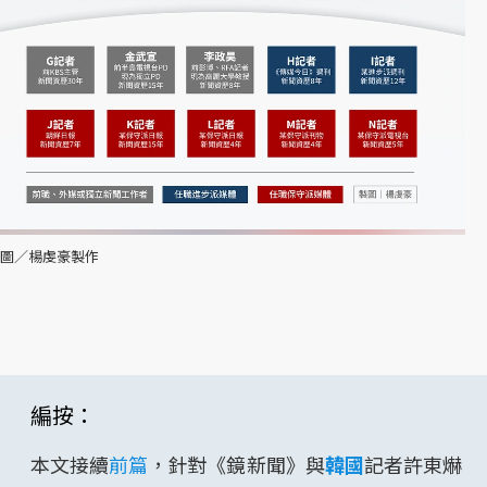
圖／楊虔豪製作
編按：
本文接續
前篇
，針對《鏡新聞》與
韓國
記者許東爀