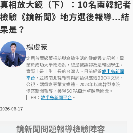
真相放大鏡（下）：10名南韓記者
檢驗《鏡新聞》地方選後報導...結
果是？
楊虔豪
定居首爾過著採訪與寫稿生活的駐韓獨立記者。畢
業於成功大學政治系，總是被誤認為是韓國學生，
實際上是土生土長的台灣人。目前經營
韓半島新聞
平台
，並將南北韓報導與評論供應給BBC中文網、
公視、端傳媒等華文媒體。2023年以南韓梨泰院
慘案新聞報導，獲得SOPA亞洲卓越新聞獎。
▎FB：
韓半島新聞平台
。
2026-06-17