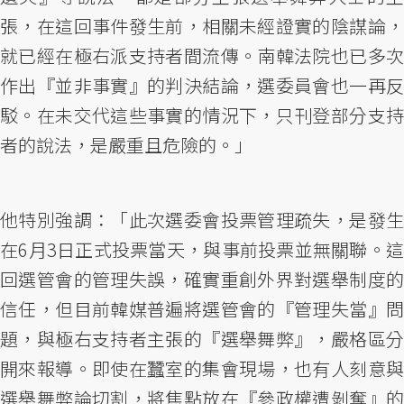
張，在這回事件發生前，相關未經證實的陰謀論，
就已經在極右派支持者間流傳。南韓法院也已多次
作出『並非事實』的判決結論，選委員會也一再反
駁。在未交代這些事實的情況下，只刊登部分支持
者的說法，是嚴重且危險的。」
他特別強調：「此次選委會投票管理疏失，是發生
在6月3日正式投票當天，與事前投票並無關聯。這
回選管會的管理失誤，確實重創外界對選舉制度的
信任，但目前韓媒普遍將選管會的『管理失當』問
題，與極右支持者主張的『選舉舞弊』，嚴格區分
開來報導。即使在蠶室的集會現場，也有人刻意與
選舉舞弊論切割，將焦點放在『參政權遭剝奪』的