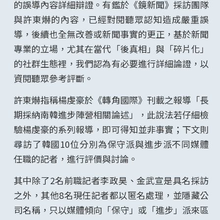
的誤導內容詳細辯證。有鑑於《鏡新聞》採訪團隊
與許東爀的內容，已經對閱聽眾認知造成嚴重誤
導，後續也全無改善或新聞事實的更正，基於新聞
專業的立場，尤其在當代「後真相」與「碎片化」
的社群生態裡，我們認為有必要進行詳細論證，以
資閱聽眾參考評斷。
許東爀指稱楊虔豪於《轉角國際》刊載之報導「長
期採納南韓進步陣營相關論述」，此說法若仔細檢
驗楊虔豪的系列報導，即可得知並非事實；下文則
尋訪了韓國10位分別為保守派與進步派不同媒體
任職的記者，進行評價與討論。
其中除了2名前職記者李政昊、金武宣是具名採訪
之外，其他8名現任記者都以匿名處理，並隱藏公
司名稱，只以媒體傾向「保守」或「進步」派來區