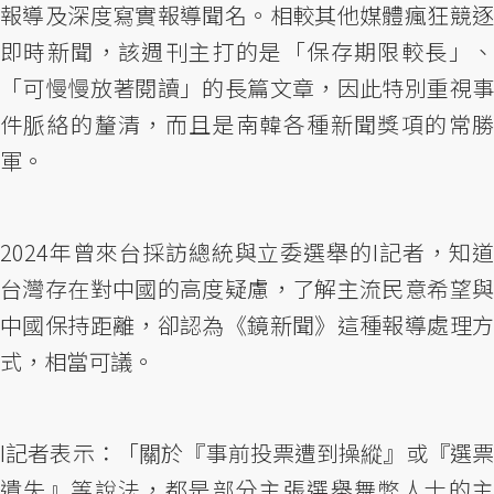
報導及深度寫實報導聞名。相較其他媒體瘋狂競逐
即時新聞，該週刊主打的是「保存期限較長」、
「可慢慢放著閱讀」的長篇文章，因此特別重視事
件脈絡的釐清，而且是南韓各種新聞獎項的常勝
軍。
2024年曾來台採訪總統與立委選舉的I記者，知道
台灣存在對中國的高度疑慮，了解主流民意希望與
中國保持距離，卻認為《鏡新聞》這種報導處理方
式，相當可議。
I記者表示：「關於『事前投票遭到操縱』或『選票
遺失』等說法，都是部分主張選舉舞弊人士的主