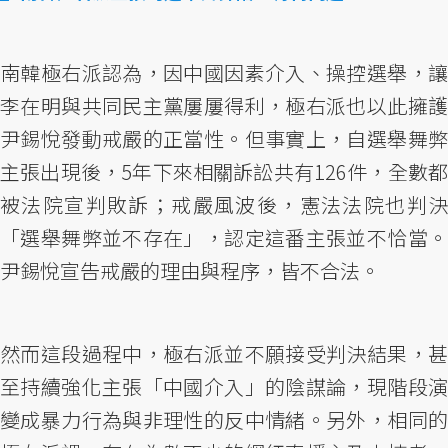
南韓極右派認為，因中國因素介入、操控選舉，讓
李在明與共同民主黨屢屢得利，極右派也以此擁護
尹錫悅發動戒嚴的正當性。但事實上，自選舉舞弊
主張出現後，5年下來相關訴訟共有126件，全數都
被法院宣判敗訴；戒嚴風波後，憲法法院也判決
「選舉舞弊並不存在」，認定這番主張並不恰當。
尹錫悅宣告戒嚴的理由與程序，皆不合法。
然而這段過程中，極右派並不願接受判決結果，甚
至持續強化主張「中國介入」的陰謀論，現階段演
變成暴力行為與非理性的反中情緒。另外，相同的