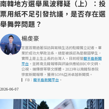
南韓地方選舉風波釋疑（上）：投
票用紙不足引發抗議，是否存在選
舉舞弊問題？
楊虔豪
定居首爾過著採訪與寫稿生活的駐韓獨立記者。畢
業於成功大學政治系，總是被誤認為是韓國學生，
實際上是土生土長的台灣人。目前經營
韓半島新聞
平台
，並將南北韓報導與評論供應給BBC中文網、
公視、端傳媒等華文媒體。2023年以南韓梨泰院
慘案新聞報導，獲得SOPA亞洲卓越新聞獎。
▎FB：
韓半島新聞平台
。
2026-06-07