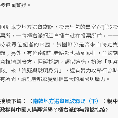
被包圍質疑。
回到本次地方選舉當晚，投票出包的蠶室7洞第2投
票所，一位極右派網紅直播主就在投票所前，一一
檢驗每位記者的來歷，試圖區分是否來自特定媒
體；另外，有位南韓記者臉部也遭到毆打，並被刻
意推擠到後方，阻礙採訪。類似這樣，扮演「糾察
隊」來「質疑與驗明身分」，還有暴力攻擊行為時
有所聞，讓記者都感受到相當大的風險與壓力。
接續下篇：〈
南韓地方選舉風波釋疑（下）
：親
政權與中國人操弄選舉？極右派的無證據指控〉