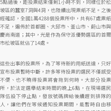
5點過後，距投票結束僅剩1小時不到，同樣位於松
坡區的蠶室7洞與4洞，也陸續出現票紙不足。之後
經確認，全國1萬4288個投票所中，共有67處票紙
不足，遍佈於首都圈、大邱市、釜山市、蔚山市與
慶尚南道；其中，光是作為保守派優勢選區的首爾
市松坡區就佔了14處。
這些出事的投票所，為了等待新的用紙送達，只好
宣布投票暫時中斷，許多等待投票的選民不僅感受
不便、也不曉得投票將會拖到何時。大部分投票
所，於法定選舉結束時間的晚上6點，在現場選民
隊伍設下停止點，發放號碼牌給後續趕到排隊的
人，讓他們在等候通知投票期間，能暫時自由移