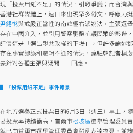
現「投票用紙不足」的情況，引發爭議；而台灣與
香港社群媒體上，連日來出現眾多發文，呼應力挺
尹錫悅
與戒嚴正當性的南韓極右派說法，主張選舉
存在中國介入，並引用警察驅離抗議民眾的影帶，
評價這是「選出親共政權的下場」，但許多論述都
存在事實謬誤和邏輯不通的情況，讓駐韓記者楊虔
豪針對各種主張與疑問一一回應。
「投票用紙不足」事件背景
在地方選舉正式投票日的6月3日（週三）早上，隨
著投票率持續衝高，首爾市
松坡區
選舉管理委員
就已向首爾市選舉管理委員會發函表達擔憂，並詢