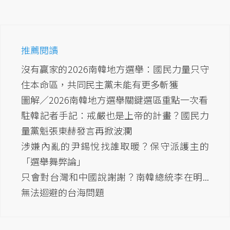
推薦閱讀
沒有贏家的2026南韓地方選舉：國民力量只守
住本命區，共同民主黨未能有更多斬獲
圖解／2026南韓地方選舉關鍵選區重點一次看
駐韓記者手記：戒嚴也是上帝的計畫？國民力
量黨魁張東赫發言再掀波瀾
涉嫌內亂的尹錫悅找誰取暖？保守派護主的
「選舉舞弊論」
只會對台灣和中國說謝謝？南韓總統李在明...
無法迴避的台海問題