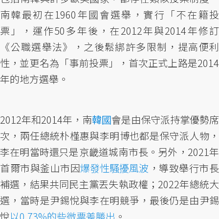
南韓最初在1960年國會選舉，實行「不在籍投
票」，運作50多年後，在2012年與2014年修訂
《公職選舉法》，之後鬆綁許多限制，提高便利
性，並更名為「事前投票」，首次正式上路是2014
年的地方選舉。
2012年和2014年，南
韓國
會是由保守派持掌優勢席
次，兩任總統朴槿惠與李明博也都是保守派人物，
李在明當時還只是京畿道城南市長。另外，2021年
首爾市與釜山市因
爆發性騷擾風波
，導致舉行市
補選，結果共同民主黨丟失執政權；2022年總統大
選，當時是尹錫悅與李在明競爭，最後仍是由尹錫
悅
以0.73%的些微票差勝出
。