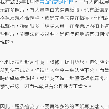
我在2025年1月時
當面採訪過他們
。一行人向我展
示許多照片，有大量空白的選票紙張，也有紙張是
格線尺規不合規格，或是完全未存在摺痕。他們對
我聲稱，接到很多「現場人員」在開票所內拍下這
些照片，卻無法向我說明，是何時何地還有如何發
現的。
他們以這些照片作為「證據」提出訴訟，但法院全
部判決不成立。但這些人至今主張法院不公，而當
時的總統尹錫悅，就是為了進一步釐清選舉舞弊才
發動戒嚴，因而戒嚴具有合理性與正當性。
因此，選委會為了不要再讓多餘的票紙再度落人口