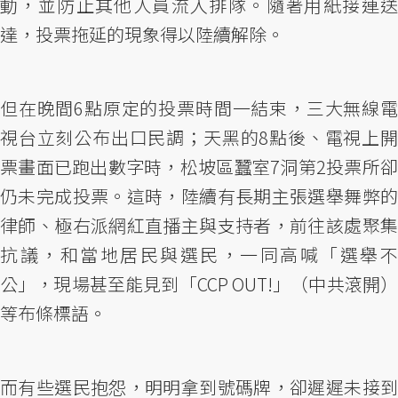
動，並防止其他人員流入排隊。隨著用紙接連送
達，投票拖延的現象得以陸續解除。
但在晚間6點原定的投票時間一結束，三大無線電
視台立刻公布出口民調；天黑的8點後、電視上開
票畫面已跑出數字時，松坡區蠶室7洞第2投票所卻
仍未完成投票。這時，陸續有長期主張選舉舞弊的
律師、極右派網紅直播主與支持者，前往該處聚集
抗議，和當地居民與選民，一同高喊「選舉不
公」，現場甚至能見到「CCP OUT!」（中共滾開）
等布條標語。
而有些選民抱怨，明明拿到號碼牌，卻遲遲未接到