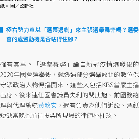
紙。 圖／歐新社
極右勢力真以「選票過剩」來主張選舉舞弊嗎？選委
會的處置動機是否站得住腳？
確有其事。「選舉舞弊」論自新冠疫情爆發後的
2020年國會選舉後，就透過部分選舉敗北的數位保
守派政治人物傳播開來，這些人包括KBS當家主播
出身、後來連任國會議員失利的閔庚旭、前國務總
理與代理總統
黃教安
，還有負責為他們訴訟、票
短缺當晚也前往投票所現場的律師朴柱玹。