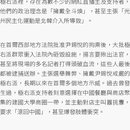
極右派裡，存在為數不少的網紅直播主及支持者，
他們的政治理念是「擁戴全斗煥」，甚至主張「光
州民主化運動是北韓介入所導致」。
在首爾西部地方法院批准尹錫悅的拘票後，大批極
右派群眾衝入法院內砸毀設施，揚言要揪出法官，
甚至將現場的多名記者打得頭破血流，這些人最後
都被逮捕送辦。主張選舉舞弊、擁戴尹錫悅戒嚴的
極右派，長期以來在首爾多個地方示威。過去曾發
生過，極右派支持者刻意選擇在中國餐廳與商店聚
集的建國大學商圈一帶，並主動對店主叫囂挑釁，
要求「滾回中國」，甚至爆發肢體衝突。