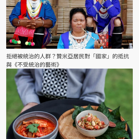
拒絕被統治的人群？贊米亞居民對「國家」的抵抗
與《不受統治的藝術》