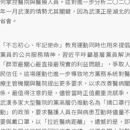
何掌控醫院與醫療人員。這對進一步分析二〇二〇
年一月武漢的情勢尤其關鍵，因為武漢正是湖北的
省會。
「不忘初心、牢記使命」教育運動同時也用來提倡
黨員的公共服務精神，習近平呼籲基層黨員解決
「群眾最關心最直接最現實的利益問題」，爭取人
民信任。這場運動也進一步導致地方黨務系統對醫
療主管機關與醫院提出更多要求，以求改善醫病關
係。最值得注意的是，儘管當時正值嚴重流感季，
武漢多家大型醫院的黨高層仍推動名為「摘口罩行
動」的政策，要求醫護人員在與病患互動時儘量不
要佩戴口罩，以「拉近醫病距離」。遺憾的是，即