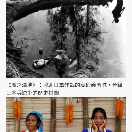
《魔之濕地》：協助日軍作戰的高砂義勇隊，台籍
日本兵缺少的歷史拼圖