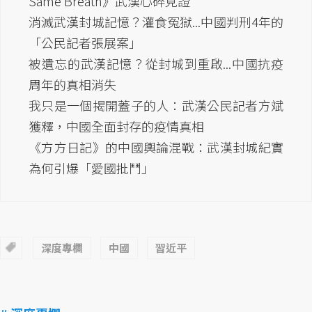
Same Breath》武漢心碎見證
消滅武漢封城記憶？灌食冤獄...中國判刑4年的
「公民記者張展案」
被遺忘的武漢記憶？從封城到重啟...中國抗疫
周年的真相消失
我只是一個揭開蓋子的人：武漢公民記者方斌
獲釋，中國全面封存的疫情真相
《方方日記》的中國輿論混戰：武漢封城紀實
為何引爆「愛國批鬥」
深度專欄
中國
習近平