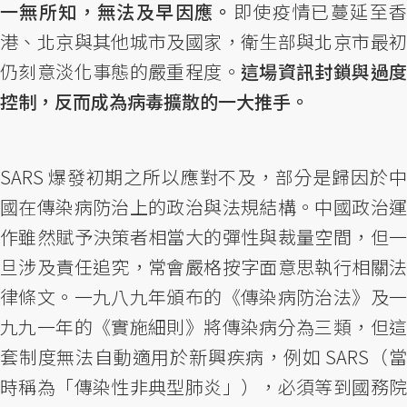
一無所知，無法及早因應。
即使疫情已蔓延至
港、北京與其他城市及國家，衛生部與北京市最初
仍刻意淡化事態的嚴重程度。
這場資訊封鎖與過
控制，反而成為病毒擴散的一大推手。
SARS 爆發初期之所以應對不及，部分是歸因於中
國在傳染病防治上的政治與法規結構。中國政治運
作雖然賦予決策者相當大的彈性與裁量空間，但一
旦涉及責任追究，常會嚴格按字面意思執行相關法
律條文。一九八九年頒布的《傳染病防治法》及一
九九一年的《實施細則》將傳染病分為三類，但這
套制度無法自動適用於新興疾病，例如 SARS（當
時稱為「傳染性非典型肺炎」），必須等到國務院