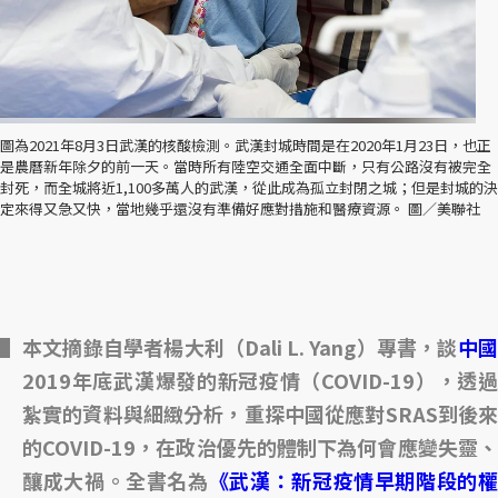
圖為2021年8月3日武漢的核酸檢測。武漢封城時間是在2020年1月23日，也正
是農曆新年除夕的前一天。當時所有陸空交通全面中斷，只有公路沒有被完全
封死，而全城將近1,100多萬人的武漢，從此成為孤立封閉之城；但是封城的決
定來得又急又快，當地幾乎還沒有準備好應對措施和醫療資源。 圖／美聯社
本文摘錄自學者楊大利（Dali L. Yang）專書，談
中
2019年底武漢爆發的新冠疫情（COVID-19），透過
紮實的資料與細緻分析，重探中國從應對SRAS到後來
的COVID-19，在政治優先的體制下為何會應變失靈、
釀成大禍。全書名為
《武漢：新冠疫情早期階段的