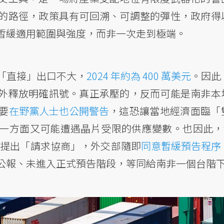
的路徑，政策具有可回溯、可調整的彈性，政府得
暫緩適用範圍與強度，而非一次走到極端。
「直接」出口不大，
2024 年約為 400 萬美元
。因此
外釋放明確訊號。真正承壓的，反而可能是南非本
要
在野黨人士也公開警告
，這恐讓當地經濟面臨「
一方面又可能遭遇晶片受限的供應變數。也因此，9
府提出「請求協商」，外交部隨即
同意暫緩預告程序
公報、未進入正式預告階段，等同給南非一個台階