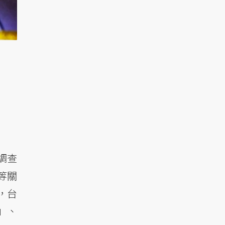
調查
等關
，台
」、