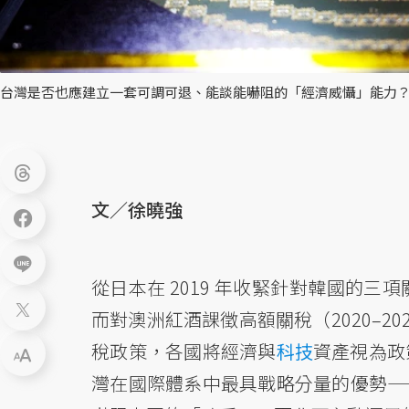
台灣是否也應建立一套可調可退、能談能嚇阻的「經濟威懾」能力？
文／徐曉強
從日本在 2019 年收緊針對韓國的
而對澳洲紅酒課徵高額關稅（2020–2
稅政策，各國將經濟與
科技
資產視為政
灣在國際體系中最具戰略分量的優勢—