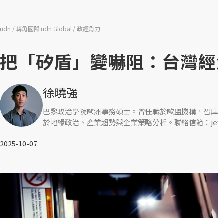
udn
轉角國際 udn Global
政經角力
把「矽盾」變嚇阻：台灣經
徐曉強
巴黎政治學院歐洲事務碩士。曾任職於歐盟機構、智庫
於地緣政治、產業趨勢與企業策略分析。聯絡信箱：jeffhsu@
2025-10-07