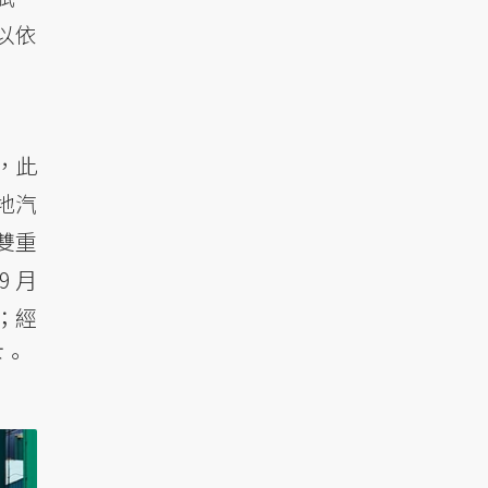
以依
，此
地汽
雙重
 月
；經
下。