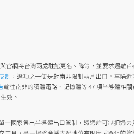
府公報與官網將台灣兩處駐館更名、降等，並要求遷離首
反制
，選項之一便是對南非限制晶片出口。事隔近
告
輸往南非的積體電路、記憶體等 47 項半導體相關
後生效。
單一國家祭出半導體出口管制，透過許可制把過去
交工具，是一場將產業支配地位有限度武器化的嘗