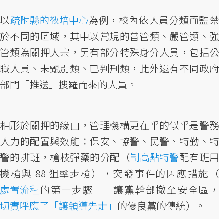
以
疏附縣的教培中心
為例，校內依人員分類而監
於不同的區域，其中以常規的普管類、嚴管類、強
管類為關押大宗，另有部分特殊身分人員，包括公
職人員、未甄別類、已判刑類，此外還有不同政府
部門「推送」搜羅而來的人員。
相形於關押的緣由，管理機構更在乎的似乎是警務
人力的配置與效能：保安、協警、民警、特勤、特
警的排班，槍枝彈藥的分配（
制高點特警
配有班
機槍與 88 狙擊步槍），突發事件的因應措施（
處置流程
的第一步驟——讓黨幹部撤至安全區，
切實呼應了「讓領導先走」
的優良黨的傳統）。