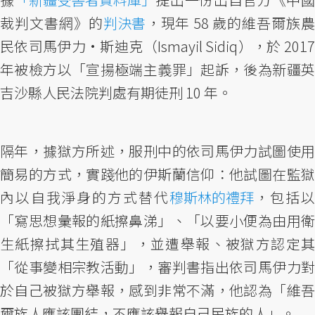
裁判文書網》的
判決書
，現年 58 歲的維吾爾族
民依司馬伊力·斯迪克（Ismayil Sidiq），於 2017
年被檢方以「宣揚極端主義罪」起訴，後為新疆英
吉沙縣人民法院判處有期徒刑 10 年。
隔年，據獄方所述，服刑中的依司馬伊力試圖使用
簡易的方式，實踐他的伊斯蘭信仰：他試圖在監獄
內以自我淨身的方式替代
穆斯林的禮拜
，包括
「寫思想彙報的紙擦鼻涕」、「以要小便為由用衛
生紙擦拭其生殖器」，並遭舉報、被獄方認定其
「從事變相宗教活動」，審判書指出依司馬伊力對
於自己被獄方舉報，感到非常不滿，他認為「維吾
爾族人應該團結，不應該舉報自己民族的人」。