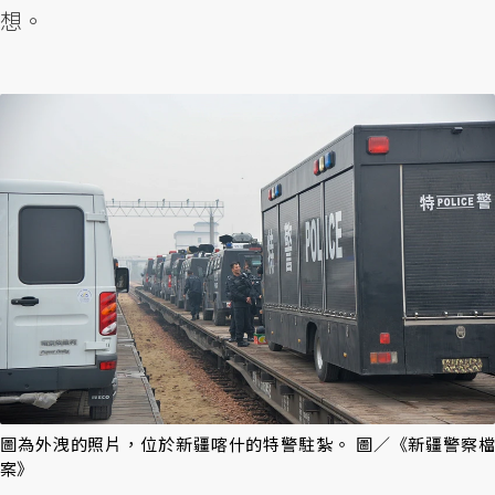
想。
圖為外洩的照片，位於新疆喀什的特警駐紮。 圖／《新疆警察檔
案》