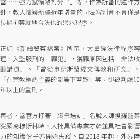
當……強力震懾敵對分子」等，作為訴審的運作方
針，教人懷疑新疆近年增量的司法審判會不會僅是
長期拘禁就地合法化的過水程序。
正如《新疆警察檔案》所示，大量經法律程序審
理、入監服刑的「罪犯」，獲罪原因包括「非法收
聽講道」、「曾從事伊斯蘭經文傳教和研究」、
「在宗教極端主義的影響下蓄鬍」等，卻被判處10
年以上的重刑。
再者，當官方打著「職業培訓」名號大肆搜羅監禁
突厥裔穆斯林時，大批具備專業才幹並具社會影響
力的知識份子亦開始失蹤。自 2018 年起，外界陸