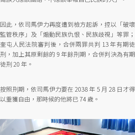
因此，依司馬伊力再度遭到檢方起訴，控以「破壞
監管秩序」及「煽動民族仇恨、民族歧視」等罪；
奎屯人民法院審判後，合併兩罪共判 13 年有期徒
刑，加上其原剩餘的 9 年餘刑期，合併判決為有期
徒刑 20 年。
按照刑期，依司馬伊力要在 2038 年 5 月 28 日才得
以重獲自由，那時候的他將已 74 歲。