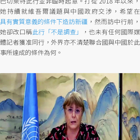
巴切萊特此行並非臨時起意。打從 2018 年以來，
她持續就維吾爾議題與中國政府交涉，希望在
具有實質意義的條件下造訪新疆
，然而訪中行前，
她卻改口稱
此行「不是調查」
，也未有任何國際
體記者獲准同行，外界亦不清楚聯合國與中國於此
事所達成的條件為何。