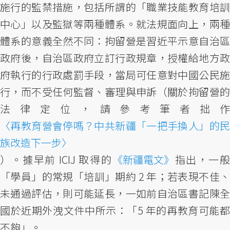
施行的監禁措施，包括所謂的「職業技能教育培訓
中心」以及監獄等兩種體系。就法規面向上，兩種
體系的意義全然不同：拘留營是習近平示意自治區
政府後，自治區政府立訂行政規章，授權給地方政
府執行的行政處罰手段，當局可任意對中國公民施
行，而不受任何監督、審理與申訴（關於拘留營的
法律定位，請參考筆者拙作
〈再教育營會停嗎？中共新疆「一把手換人」的民
族改造下一步〉
）。據早前 ICIJ 取得的
《新疆電文》
指出，一
「學員」的常規「培訓」期約 2 年；若表現不佳、
未通過評估，則可能延長，一如前自治區書記陳全
國於近期外洩文件中所示：「5 年的再教育可能都
不夠」。