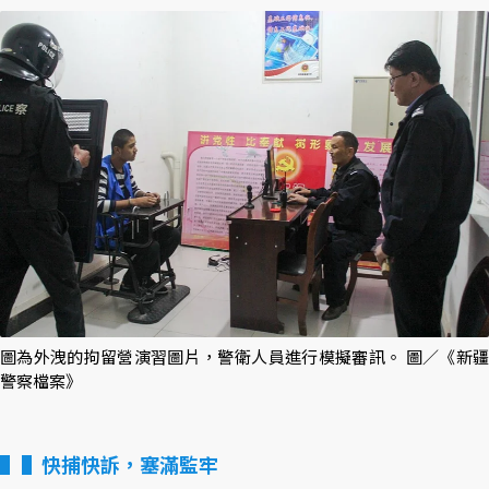
圖為外洩的拘留營演習圖片，警衛人員進行模擬審訊。 圖／《新疆
警察檔案》
▌快捕快訴，塞滿監牢