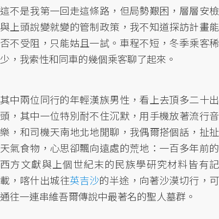
這不是我第一回走這條路，但局勢艱困，層層安檢
與上頭說變就變的管制政策，我不知道探訪計畫能
否不受阻，只能姑且一試。車程不短，冬季乘客稀
少，我索性和同車的幾個乘客聊了起來。
其中兩位同行的年輕漢族男性，看上去頂多二十出
頭，其中一位特別耐不住沉默，用手機放著流行音
樂，和司機天南地北地閒聊，我偶爾搭個話，扯扯
天氣食物，心思卻飄向遠處的荒地：一百多年前的
西方文獻與上個世紀末的民族學研究材料皆有記
載，喀什出城往
英吉沙
的半途，向著沙漠切行，
通往一連串維吾爾傳說中最著名的聖人墓群。