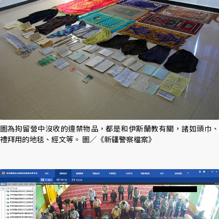
圖為拘留營中沒收的違禁物品，都是和伊斯蘭教有關，諸如頭巾、
禮拜用的地毯、經文等。 圖／《新疆警察檔案》