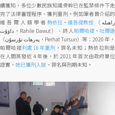
續獲知，多位少數民族知識骨幹已在監禁條件下走
完了法律審理程序、獲判重刑。例如筆者曾介紹的
維吾爾人類學者
熱依拉·達吾提教授
（راھىلە
داۋۇت，Rahile Dawut）、詩人
帕爾哈提·吐爾遜
（پەرھات تۇرسۇن，Perhat Tursun）等：2020 年，
帕爾哈提
判處 16 年重刑
，罪名未知；熱依拉則
在人間蒸發近 4 年後，於 2021 年首次由政府單位
證實，
她已獲刑入獄
，罪名與刑期未知。