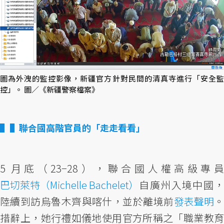
圖為外洩的監控影像，新疆官方針對民間的清真寺進行「安全監
控」。 圖／《新疆警察檔案》
▌聯合國高階官員的「走走看看」
5 月底（23−28），聯合國人權高級專員
巴切萊特（Michelle Bachelet）
自廣州入境中國，
陸續到訪烏魯木齊與喀什，並於離境前
發表聲明
措辭上，她行禮如儀地使用官方所稱之「職業教育