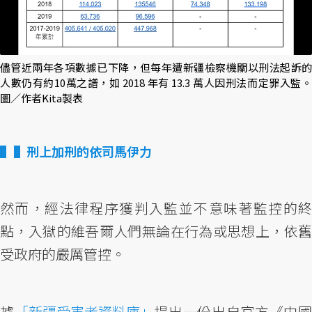
儘管近兩年各項數據已下降，但每年遭新疆檢察機關以刑法起訴的
人數仍有約10萬之譜，如 2018 年有 13.3 萬人因刑法而定罪入監。
圖／作者Kita製表
▌刑上加刑的依司馬伊力
然而，經法律程序獲判入監並不意味著監控的終
點，入獄的維吾爾人們無論在行為或思想上，依舊
受政府的嚴厲管控。
據
「新疆受害者資料庫」
提出一份出自官方《中