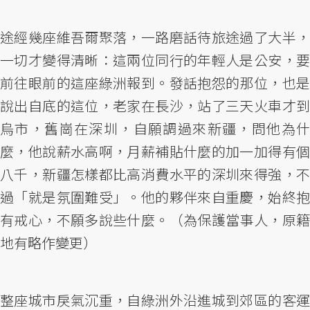
途經幾座維吾爾聚落，一路磨話待旅途過了大半，
一切才變得清晰：這兩位同行的年輕人是公安，要
前往眼前的這座綠洲報到。發話抱怨的那位，也是
說出自底的這位，老家在長沙，站了三天火車才到
烏市，舊崗在深圳，自願調過來新疆，問他為什
麼，他說薪水高啊，月薪補貼什麼的加一加得有個
八千，新疆怎樣都比高消費水平的深圳來得強，不
過「就是氛圍難受」。他的夥伴來自重慶，始終抱
有戒心，不願多說些什麼。（為保護當事人，原籍
地有略作變更）
整座城市戾氣沉重，自綠洲外沿進城到郊區的客運