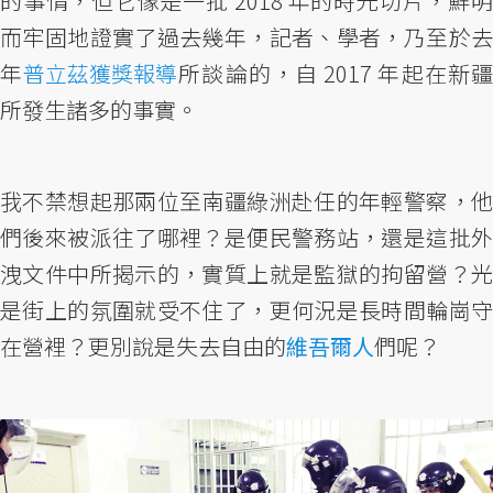
的事情，但它像是一批 2018 年的時光切片，鮮明
而牢固地證實了過去幾年，記者、學者，乃至於去
年
普立茲獲獎報導
所談論的，自 2017 年起在新
所發生諸多的事實。
我不禁想起那兩位至南疆綠洲赴任的年輕警察，他
們後來被派往了哪裡？是便民警務站，還是這批外
洩文件中所揭示的，實質上就是監獄的拘留營？光
是街上的氛圍就受不住了，更何況是長時間輪崗守
在營裡？更別說是失去自由的
維吾爾人
們呢？