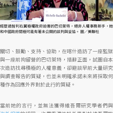
經歷過智利右翼極權政府迫害的巴切萊特，絕非人權事務新手，她
和中國政府間極可能有著未公開的談判與妥協。 圖／美聯社
關切、鼓勵、支持、協助，在喀什造訪了一座監獄
與一座前拘留營的巴切萊特，措辭正面，試圖自本
次造訪找尋積極的人權意義，卻避談早前大量研究
與調查報告的質疑，也並未明確承諾未來將採取何
種作為回應外界對於此行的質疑。
當前她的言行，並無法獲得維吾爾研究學者們與