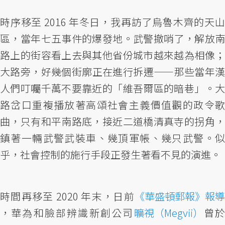
時序移至 2016 年冬日，我再訪了烏魯木齊的天山
區，當年七五事件的爆發地。武警撤哨了，解放南
路上的街容看上去與其他省份城市越來越為相像；
大路旁，好幾個街廓正在進行拆遷——那些當年漢
人們叮囑千萬不要靠近的「維吾爾區的暗巷」。大
路岔口重複播放著高頌社會主義價值觀的政令歌
曲，只有和平南路底，接近二道橋清真寺的拐角，
鎮著一輛武警武裝車、幾頂軍帳、幾只武警。似
乎，社會控制的施行手段正發生著看不見的演進。
時間再移至 2020 年末，日前
《華盛頓郵報》報導
，華為和臉部辨識新創公司
曠視（Megvii）
曾