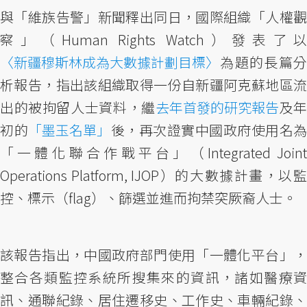
與「維族告警」新聞釋出同日，國際組織「人權觀
察」（Human Rights Watch）發表了以
〈新疆穆斯林成為大數據計劃目標〉
為題的長篇分
析報告，指出該組織取得一份自新疆阿克蘇地區流
出的被拘留人士資料，繼
去年首發的研究報告
及
初的
「墨玉名單」
後，再次證實中國政府使用名為
「一體化聯合作戰平台」（Integrated Joint
Operations Platform, IJOP）的大數據計畫，以監
控、標示（flag）、篩選並進而拘禁突厥裔人士。
該報告指出，中國政府部門使用「一體化平台」，
整合各類監控系統所搜集來的資訊，諸如醫療資
訊、通聯紀錄、居住遷移史、工作史、車輛紀錄、