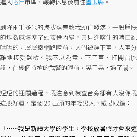
進入
喀什
市區，輾轉休息後前往
墨玉縣
。
劇降兩千多米的海拔落差教我頭直發疼，一股腫脹
的炸裂感填塞了頭蓋骨內緣。只見進喀什的哨口亂
哄哄的，層層鐵網路障前，人們被趕下車，人車分
離地接受盤檢。我不以為意，下了車、打開台胞
證，在幾個持槍的武警的眼前，晃了晃，過了關。
短短的通關過程，我注意到檢查台旁卻有人沒像我
這般好運，是個 20 出頭的年輕男人，戴著眼鏡：
「……我是新疆大學的學生，學校放暑假才會來這