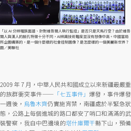
「以 AI 分辨種族面譜、針對維吾爾人執行監控」是否只是天馬行空？由於維吾
爾人與漢人的臉孔特徵十分不同，AI辨識技術難度並沒有想像中高。中國當局
所企圖構築的，是一個什麼樣的社會控制圖像？是怎麼樣的一個美麗新世界？
圖／美聯社
2009 年 7 月，中華人民共和國成立以來新疆最嚴重
的族群衝突事件——
「七五事件」
爆發，事件爆發
一週後，
烏魯木齊
仍實施宵禁，南疆處於半緊急
態，公路上每個進城的路口都安了哨口和滿滿的武
裝警察，我自中巴邊境的
塔什庫爾干
縣下山，預