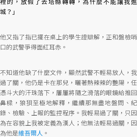
裡的，放假了去塔縣轉轉，為什麼不能讓我進
城？」
他又指了指已擺在桌上的學生證辯解，正和盤檢哨
口的武警爭得面紅耳赤。
不知道他缺了什麼文件，顯然武警不輕易放人，我
過了關，他仍是卡在那兒，曬著熱辣辣的艷陽，任
憑斗大的汗珠落下，屢屢將隨之滑落的眼鏡給推回
鼻樑，狼狽至極地解釋，繼續那無盡地盤問、紀
錄、檢驗、上報的監控程序。我輕易過了關，只因
為在容貌上我被定義為漢人；他無法輕易過關，因
為他是
維吾爾人
。