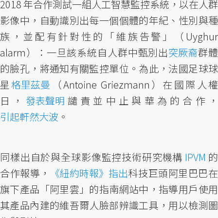
2018 年合作測試一組人工智慧監控系統，以在人群
影像中，自動識別出每一個個體的年紀、性別與種
族，並配有針對性的「維族告警」（Uyghur
alarm）：一旦該系統自人群中甄別出
突厥裔
群
的臉孔，將通知有關監控單位。為此，法國足球球
星
格里茲曼
（Antoine Griezmann）在國際人
日，
發表聲明
譴責並中止與華為的合作
引起軒然大波
。
同樣出自於與全球影像監控技術研究機構
IPVM
合作報導，
《紐約時報》指出
科技巨頭阿里巴巴
旗下產品「阿里雲」的指南網站中，指導用戶使用
其產品內建的維吾爾人臉部辨識工具，用以檢測圖