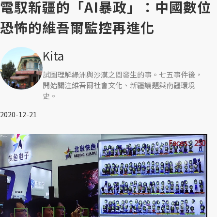
電馭新疆的「AI暴政」：中國數位
恐怖的維吾爾監控再進化
Kita
試圖理解綠洲與沙漠之間發生的事。七五事件後，
開始關注維吾爾社會文化、新疆議題與南疆環境
史。
2020-12-21