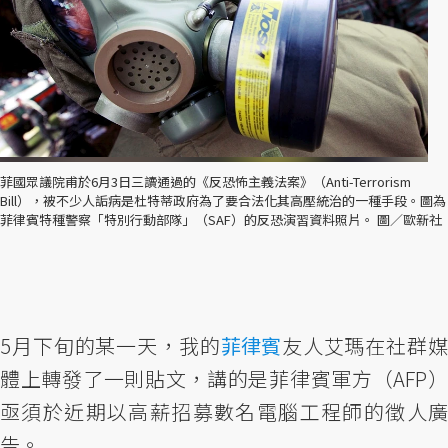
菲國眾議院甫於6月3日三讀通過的《反恐怖主義法案》（Anti-Terrorism
Bill），被不少人詬病是杜特蒂政府為了要合法化其高壓統治的一種手段。圖為
菲律賓特種警察「特別行動部隊」（SAF）的反恐演習資料照片。 圖／歐新社
5月下旬的某一天，我的
菲律賓
友人艾瑪在社群
體上轉發了一則貼文，講的是菲律賓軍方（AFP）
亟須於近期以高薪招募數名電腦工程師的徵人廣
告。