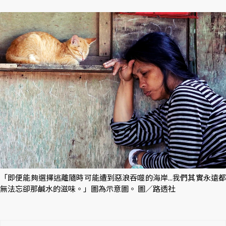
「即便能夠選擇逃離隨時可能遭到惡浪吞噬的海岸...我們其實永遠都
無法忘卻那鹹水的滋味。」圖為示意圖。 圖／路透社