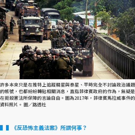
許多本來只是在推特上追蹤韓星與泰星、平時完全不討論政治議題
的帳號，也都紛紛轉貼相關消息，直指菲律賓政府的作為，無疑是
在扼殺憲法所保障的言論自由。圖為2017年，菲律賓馬拉威事件的
資料照片。 圖／路透社
▌《反恐怖主義法案》所謂何事？