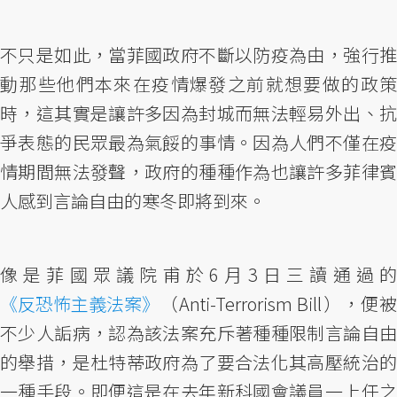
不只是如此，當菲國政府不斷以防疫為由，強行推
動那些他們本來在疫情爆發之前就想要做的政策
時，這其實是讓許多因為封城而無法輕易外出、抗
爭表態的民眾最為氣餒的事情。因為人們不僅在疫
情期間無法發聲，政府的種種作為也讓許多菲律賓
人感到言論自由的寒冬即將到來。
像是菲國眾議院甫於6月3日三讀通過
《反恐怖主義法案》
（Anti-Terrorism Bill），便被
不少人詬病，認為該法案充斥著種種限制言論自由
的舉措，是杜特蒂政府為了要合法化其高壓統治的
一種手段。即便這是在去年新科國會議員一上任之