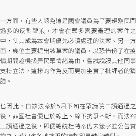
一方面，有些人認為這是國會議員為了要規避民間
過多的反對聲浪，才會在眾多需要審理的案件之
中，使其成為本會期優先必須處理的法案。另一方
面，幾位主要提出該草案的議員，以恐怖份子在疫
情期間趁機操弄民眾情緒為由，嘗試說服其他同事
支持立法，這樣的作為反而更加坐實了批評者的猜
臆。
也因此，自該法案於5月下旬在眾議院二讀通過之
後，菲國社會便已於線上、線下抗爭不斷。而法案
三讀通過之後，即便總統杜特蒂仍未簽字並公告實
施之，菲律賓各地抗爭的情勢卻是越演越烈。