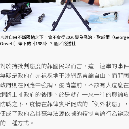
言論自由不斷限縮之下，會不會從2020變為喬治．歐威爾（George
Orwell）筆下的《1984》？ 圖／路透社
對於持批判態度的菲國民眾而言，這一連串的事件
無疑是政府在赤裸裸地干涉網路言論自由。而菲國
政府則在回應中強調，疫情當前，不該有人這麼在
網路上扯政府的後腿。於是就在一來一往的輿論攻
防戰之下，疫情在菲律賓所促成的「例外狀態」，
便成了政府為其毫無法源依據的箝制言論行為辯駁
的一種方式。