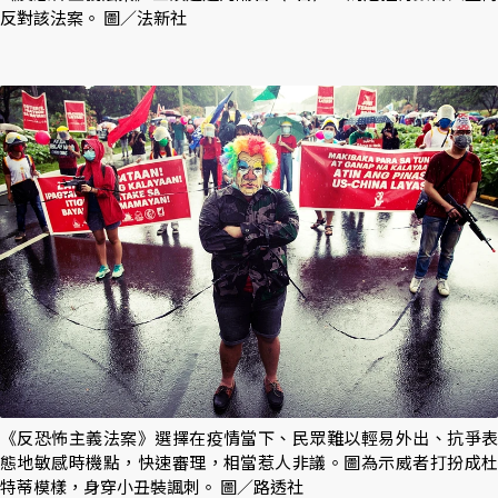
反對該法案。 圖／法新社
《反恐怖主義法案》選擇在疫情當下、民眾難以輕易外出、抗爭表
態地敏感時機點，快速審理，相當惹人非議。圖為示威者打扮成杜
特蒂模樣，身穿小丑裝諷刺。 圖／路透社