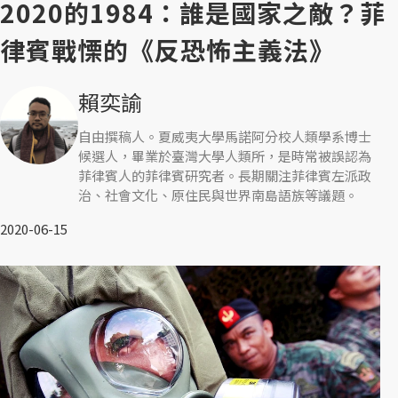
2020的1984：誰是國家之敵？菲
律賓戰慄的《反恐怖主義法》
賴奕諭
自由撰稿人。夏威夷大學馬諾阿分校人類學系博士
候選人，畢業於臺灣大學人類所，是時常被誤認為
菲律賓人的菲律賓研究者。長期關注菲律賓左派政
治、社會文化、原住民與世界南島語族等議題。
2020-06-15