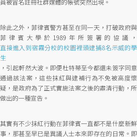
員被冒名註冊社群媒體的帳號突然出現。
除此之外，菲律賓警方甚至在同一天，打破政府與
菲律賓大學於1989年所簽署的協議，
直接進入到宿霧分校的校園裡頭逮捕8名示威的學
生
，引起軒然大波。即便杜特蒂至今都還未簽字同意
通過該法案，這些抹紅與逮補行為不免被高度懷
疑，是政府為了正式實施法案之後的肅清行動，所
做出的一種宣告。
其實有不少抹紅行動在菲律賓一直都不是什麼新鮮
事，那甚至早已是異議人士本來即存在的日常。即