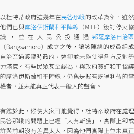
以杜特蒂政府這幾年在
民答那峨
的改革為例，雖
他們已與
摩洛伊斯蘭和平陣線
（MILF）簽訂停火
議，並在人民公投通過
邦薩摩洛自治區
（Bangsamoro）成立之後，讓該陣線的成員組成
自治區過渡臨時政府，這卻並未能使得各方反對勢
力滿意。有些民眾甚至認為，與政府簽訂和平協議
的摩洛伊斯蘭和平陣線，仍舊是握有既得利益的掌
權者，並未能真正代表一般人的聲音。
有鑑於此，縱使大家可能覺得，杜特蒂政府在處理
民答那峨的問題上已經「大有斬獲」，實際上卻或
許與前朝沒有差異太大，因為他們實際上並未真正