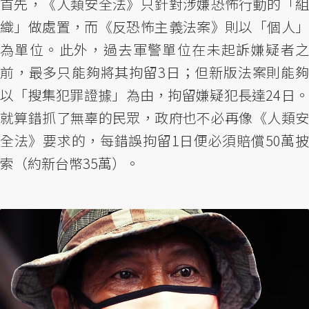
首先，《人類安全法》只針對涉嫌恐怖行動的「組
織」做處置，而《反恐怖主義法案》則以「個人」
為單位。此外，過去軍警單位在未起訴嫌疑者之
前，最多只能夠將其拘留3日；但新版法案則能夠
以「搜集犯罪證據」為由，拘留嫌疑犯長達24日。
就算錯抓了無辜的民眾，政府也不必再像《人類安
全法》要求的，每錯誤拘留1日便必須賠償50萬披
索（約新台幣35萬）。