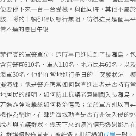
便要停下來一台一台受檢。與此同時，其他不屬於
該車隊的車輛卻得以暢行無阻，彷彿這只是個再平
常不過的夏日午後
菲律賓的軍警單位，這時早已進駐到了長灘島，包
含有警察610名、軍人110名、地方民兵60名，以及
海軍30名。他們在當地進行多日的「突發狀況」模
擬演練，像是警方應當如何盤查進出者是否持有當
地居民的證明，如何防止抗議者意圖闖入長灘島，
若遇炸彈攻擊該如何救治傷患；至於軍方則以直昇
機作為輔助，在鄰近海域勘查是否有非法入侵的逃
脫者與抗議群眾。幾天下來的演習情形透過影片在
社群媒體散佈開來，被許多人批評猶如
戒嚴
一般。