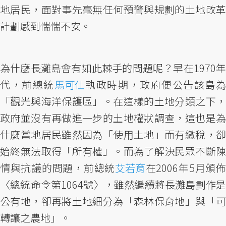
地居民，面對事先毫無任何預警與規劃的土地改革
計劃感到惴惴不安。
為什麼長灘島會有如此棘手的問題呢？早在1970年
代，前總統
馬可仕
執政時期，政府便公告該島
「觀光與海洋保護區」。在這樣的土地分類之下，
政府並沒有再做進一步的土地權狀調查，這也是為
什麼當地居民雖然因為「使用土地」而有繳稅，卻
始終無法取得「所有權」。而為了解決民眾不斷陳
情與抗議的問題，前總統
艾若育
在2006年5月頒
〈總統命令第1064號〉，雖然繼續將長灘島劃作是
公有地，卻再將土地細分為「森林保育地」與「可
轉讓之農地」。