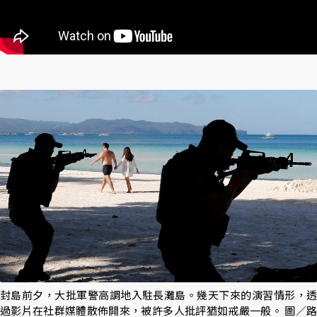
封島前夕，大批軍警高調地入駐長灘島。幾天下來的演習情形，透
過影片在社群媒體散佈開來，被許多人批評猶如戒嚴一般。 圖／路