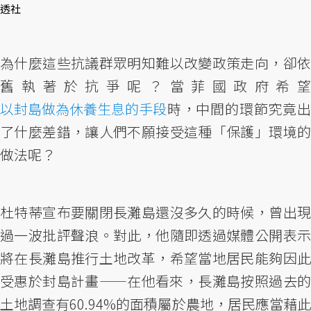
透社
為什麼這些抗議群眾明知難以改變政策走向，卻依
舊執著於抗爭呢？當菲國政府希望
以封島做為休養生息的手段
時，中間的環節究竟出
了什麼差錯，讓人們不願接受這種「保護」環境的
做法呢？
杜特蒂宣布要關閉長灘島還沒多久的時候，曾出現
過一波批評聲浪。對此，他隨即透過媒體公開表示
將在長灘島推行土地改革，希望當地居民能夠因此
受惠於封島計畫——在他看來，長灘島按照過去的
土地調查有60.94%的面積屬於農地，居民應當藉此