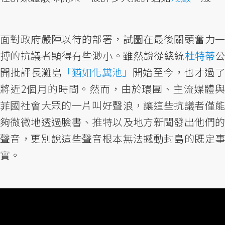
面對政府嚴陣以待的部署，試圖在最後關頭奮力一
搏的抗議者顯得有些渺小。雖然說從總統
杜特蒂
開批評長灘島
「猶如化糞池」
開始至今，也才過
將近2個月的時間。然而，由於環團、主流媒體與
菲國社會大眾的一片叫好聲浪，讓這些抗議者僅能
夠微微地透過臉書、推特以及地方新聞發出他們的
聲音，更別說這些聲音根本無法撼動封島的既定事
實。