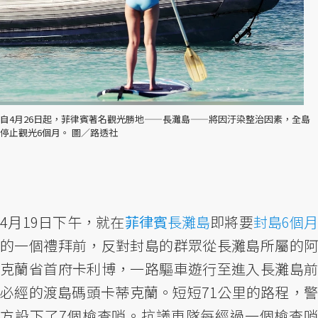
自4月26日起，菲律賓著名觀光勝地——長灘島——將因汙染整治因素，全島
停止觀光6個月。 圖／路透社
4月19日下午，就在
菲律賓
長灘島
即將要
封島6個
的一個禮拜前，反對封島的群眾從長灘島所屬的阿
克蘭省首府卡利博，一路驅車遊行至進入長灘島前
必經的渡島碼頭卡蒂克蘭。短短71公里的路程，警
方設下了7個檢查哨。抗議車隊每經過一個檢查哨