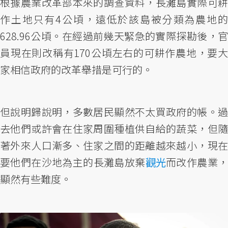
根據農業改革部本來的調查資料，長灘島實際可耕
作土地只有4公頃，遠低於該島被分類為農地的
628.96公頃。在經過前幾天緊急的實際探勘後，官
員現在則改稱有170公頃左右的可耕作農地，要大
家相信政府的改革舉措是可行的。
但說明歸說明，多數居民顯然不太買政府的帳。過
去他們或許會在住家周圍種植供自給的蔬菜，但隨
著外來人口漸多、住家之間的距離越來越小，現在
要他們在沙地為主的長灘島放棄
觀光
而改作農業
顯然有些難度。