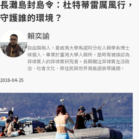
長灘島封島令：杜特蒂雷厲風行，
守護誰的環境？
賴奕諭
自由撰稿人。夏威夷大學馬諾阿分校人類學系博士
候選人，畢業於臺灣大學人類所，是時常被誤認為
菲律賓人的菲律賓研究者。長期關注菲律賓左派政
治、社會文化、原住民與世界南島語族等議題。
2018-04-25