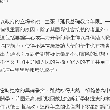
紛。
以政府的立場來說，主張「延長基礎教育年限」一
個很重要的原因，除了與國際社會接軌的考量外，
還包括要讓無心或無力升學的學生得以具備踏入職
場的能力，使得不選擇繼續讀大學的學生也有機會
出人頭地；反對者卻質疑此舉是不切實際的幻想，
不僅又再加重菲國人民的負擔，窮人的孩子甚至可
能連中學學歷都無法取得。
當時這樣的輿論爭辯，雖然吵得火熱，卻隨著高中
開學、菲國最高法院駁回數起控訴新學制違憲的案
件以後日漸消散，這兩年之間也僅剩下零星討論而