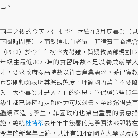
已。
兩年之後的今天，這批學生陸續在3月底畢業（見
下圖時間表）。面對這批白老鼠，菲律賓工商總會
（PCCI）於今年年初率先發難，質疑教育部規劃12
年級生最低80小時的實習時數不足以養成就業人
才，要求政府提高時數以符合產業需求。菲律賓教
育部則頻頻表明其樂觀態度，呼籲國內業主不要陷
入「大學畢業才是人才」的迷思，並保證這些12年
級生都已經擁有足夠能力可以就業。至於還想要再
繼續深造的學生，菲國政府也祭出重要的優惠措
施，總統
杜特蒂
去年年中簽署的免學費法案即將
今年的新學年上路，共計有114間國立大學以及78