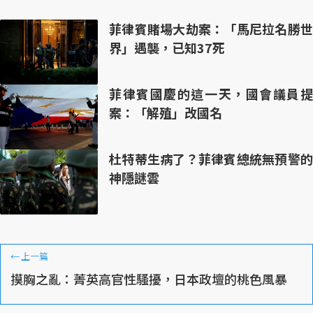
菲律賓賭場大劫案：「馬尼拉名勝世
界」遇襲，已知37死
菲律賓國慶的這一天，國會議員提
案：「解殖」改國名
杜特蒂生病了？菲律賓總統無預警的
神隱謎雲
←
上一篇
摸胸之亂：菁英高官性騷擾，日本政壇的桃色風暴