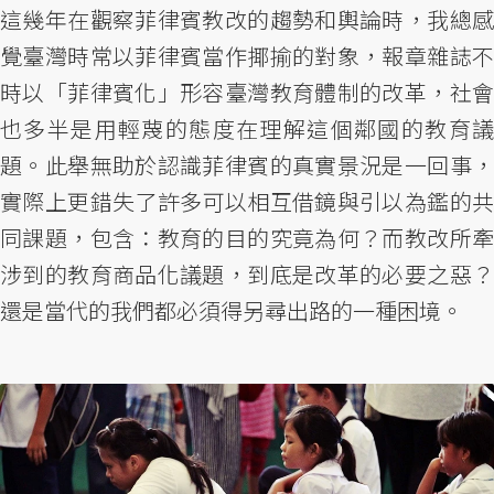
這幾年在觀察菲律賓教改的趨勢和輿論時，我總感
覺臺灣時常以菲律賓當作揶揄的對象，報章雜誌不
時以「菲律賓化」形容臺灣教育體制的改革，社會
也多半是用輕蔑的態度在理解這個鄰國的教育議
題。此舉無助於認識菲律賓的真實景況是一回事，
實際上更錯失了許多可以相互借鏡與引以為鑑的共
同課題，包含：教育的目的究竟為何？而教改所牽
涉到的教育商品化議題，到底是改革的必要之惡？
還是當代的我們都必須得另尋出路的一種困境。