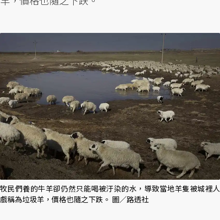
羊，價格也隨之下跌。
牧民們養的牛羊卻仍然只能喝被汙染的水，導致當地羊隻被城裡人
戲稱為垃圾羊，價格也隨之下跌。 圖／路透社