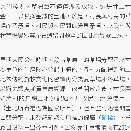
民們發現，草場並不僅僅涉及放牧，還是寸土寸
金、可以兌換金錢的土地，於是，村長與村民的草
場面積矛盾、村民與村民間的邊界矛盾，以及村與
村草場邊界等歷史遺留問題全部因此而暴露出來。
早期人民公社時期，蒙古草原上的草場分配是以村
為單位的生產隊為分配主體的，各村分配得到的土
地依傳統游牧文化的習慣再分為夏草場和冬草場，
以避免過度耗費草原資源。改革開放之後，村長開
始將村的集體土地分配給各戶牧民「經營使用」
（土地所有權仍為國家所有），但有些村落僅開會
口頭分配，未登記確認使用權的歸屬（
確權
），
致日後衍生出各種問題。雖然克什克騰旗政府2014