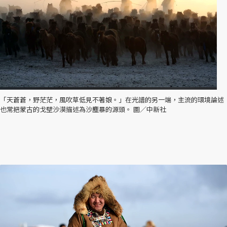
「天蒼蒼，野茫茫，風吹草低見不著娘。」在光譜的另一端，主流的環境論述
也常把蒙古的戈壁沙漠描述為沙塵暴的源頭。 圖／中新社