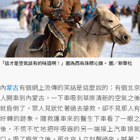
「這才是空氣該有的味道啊！」圖為西烏珠穆沁旗。 圖／新華社
內
蒙古
有個網上流傳的笑話是這麼說的：有個北
人開車到內蒙古，一下車吸到草原清新的空氣之後
就昏倒了，眾人見狀忙著過去搶救，卻不見那人有
好轉的跡象。隨救護車來的醫生下車看了一眼之
後，不慌不忙地把呼吸器的另一端接上汽車排氣
口。吸了廢氣之後，那北京人立刻醒過來，喊著：