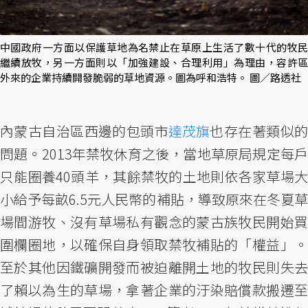
中國政府一方面以保護草地為名禁止在草原上生活了數十代的牧民
繼續放牧，另一方面則以「加強建設、合理利用」為理由，容許區
外來的企業持續開發脆弱的草地資源。圖為呼和浩特。 圖／路透社
內蒙古自治區西邊的包頭市
達茂旗
也存在著類似
問題。2013年禁牧休育之後，當地草原局規定每戶
只能圈養40頭羊，其餘禁牧的土地則依各家草場大
小給予每畝6.5元人民幣的補貼，導致原來在冬夏草
場間游牧、沒有草場私有觀念的蒙古族牧民開始買
圍欄圈地，以確保自身領取禁牧補貼的「權益」。
至於其他因鐵礦開發而被迫離開土地的牧民則失去
了賴以為生的草場，拿著企業的汙染賠償款搬遷至