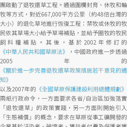
團啟動了退牧還草工程。通過圍欄封育、休牧和輪
牧等方式，對近667,000平方公里（約48倍台灣的
大小）的退化草地進行恢復工程：禁牧或休牧的牧
民依其草場大小給予草場補貼，並給予圈牧的牧民
飼料糧補貼。其後，基於2002年修訂的
《中華人民共和國草原法》
，中國政府進一步透過
2005年的
《關於進一步完善退牧還草政策措施若干意見的通
知》
以及2007年的
《全國草原保護建設利用總體規劃》
兩紙行政命令，一方面要求各省/自治區加強落實
「退牧還草」的政策實踐，另一方面則開始引入
「生態補償」的概念，要求在草原從事工礦開發的
企業基於汙染者、破壞者、獲益者付費及保護者獲