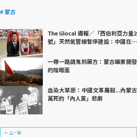
# 蒙古
The Glocal 週報／「西伯利亞力量2
號」天然氣管線暫停建設：中國在歐
俄左右逢源的盤算？
一帶一路請鬼抓藥方：蒙古礦業開發
的陰暗面
血染大草原：中國文革屠殺...內蒙古
萬死的「內人黨」悲劇
←
上一篇