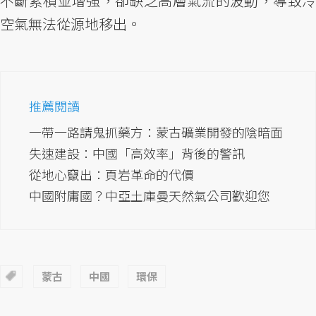
不斷累積並增強，卻缺乏高層氣流的波動，導致冷
空氣無法從源地移出。
推薦閱讀
一帶一路請鬼抓藥方：蒙古礦業開發的陰暗面
失速建設：中國「高效率」背後的警訊
從地心竄出：頁岩革命的代價
中國附庸國？中亞土庫曼天然氣公司歡迎您
蒙古
中國
環保