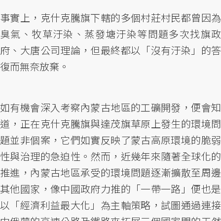
事實上，克什克騰旗下轄的多個村莊村民都曾因為
臭氣、牧草汙染、蒸發塘汙染等問題多次找旗政
府、大唐公司理論，但最終都以「沒有汙染」的答
復而無奈放棄。
如有機會深入考察內蒙古地區的工礦開發，便會知
道，正在克什克騰旗與達茂旗草原上發生的環境問
題並非個案，它們如實反映了蒙古高原環境的脆弱
性與治理的急迫性。然而，近幾年來隨著全球化的
推進，內蒙古地區承受的環境問題逐漸擴散至周邊
其他國家，像中國政府力推的「一帶一路」便也是
以「經濟利益最大化」為主軸策略，試圖通過連接