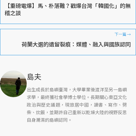
【重磅電爆】馬、朴落難？戳爆台灣「韓國化」的無
稽之談
下一篇
→
荷蘭大選的遺留裂痕：媒體、融入與國族認同
島夫
出生成長於島嶼臺灣，大學畢業後渡洋至另一島嶼
求學，最終獲社會學博士學位。長期關心東亞文化
政治與歷史議題，現旅居中國，讀書、寫作、劈
柴、炊飯，並期許自己重新以乾燥大陸的視野反思
自身潮濕的島嶼認同。