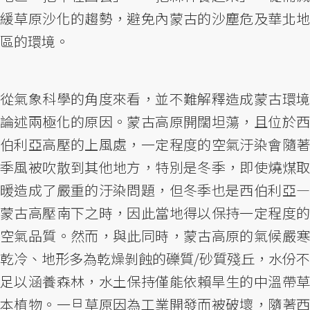
緩草原沙化的趨勢，避免內蒙古的沙塵危及華北地
區的環境。
從氣象科學的角度來看，並不難解釋造成蒙古環境
論述兩極化的原因。蒙古高原開闊坦蕩，且位於西
伯利亞高壓的上風處，一定程度的空氣汙染會隨著
季風被吹散到其他地方，特別是冬季，即使燒煤取
暖造成了嚴重的汙染問題，但冬季也是西伯利亞—
蒙古高壓南下之時，因此當地得以保持一定程度的
空氣品質。然而，與此同時，蒙古高原的氣候嚴寒
乾冷、地形多為乾燥剝蝕的礫質/砂質殘丘，水份不
足以涵養森林，水土保持僅能依賴旱生的中溫帶草
本植物。一旦草原因為工業開發而被破壞，隨著西