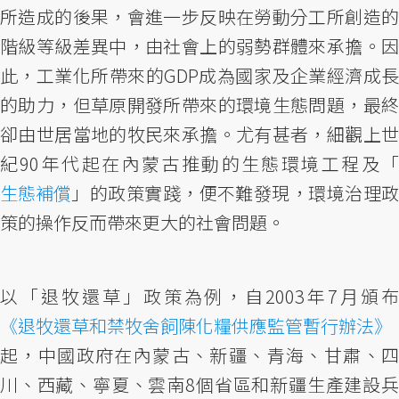
所造成的後果，會進一步反映在勞動分工所創造的
階級等級差異中，由社會上的弱勢群體來承擔。因
此，工業化所帶來的GDP成為國家及企業經濟成長
的助力，但草原開發所帶來的環境生態問題，最終
卻由世居當地的牧民來承擔。尤有甚者，細觀上世
紀90年代起在內蒙古推動的生態環境工程及「
生態補償
」的政策實踐，便不難發現，環境治理政
策的操作反而帶來更大的社會問題。
以「退牧還草」政策為例，自2003年7月頒布
《退牧還草和禁牧舍飼陳化糧供應監管暫行辦法》
起，中國政府在內蒙古、新疆、青海、甘肅、四
川、西藏、寧夏、雲南8個省區和新疆生產建設兵