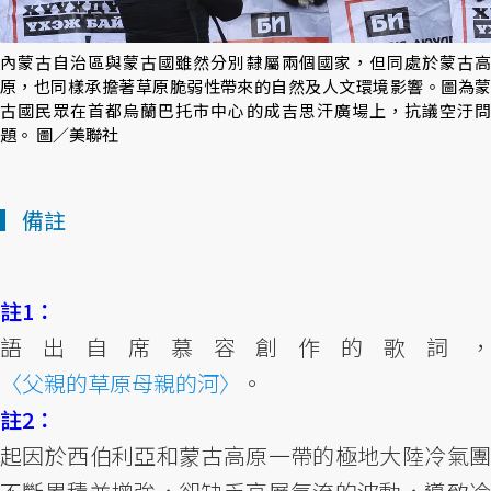
內蒙古自治區與蒙古國雖然分別隸屬兩個國家，但同處於蒙古高
原，也同樣承擔著草原脆弱性帶來的自然及人文環境影響。圖為蒙
古國民眾在首都烏蘭巴托市中心的成吉思汗廣場上，抗議空汙問
題。 圖／美聯社
▎備註
註1：
語出自席慕容創作的歌詞，
〈父親的草原母親的河〉
。
註2：
起因於西伯利亞和蒙古高原一帶的極地大陸冷氣團