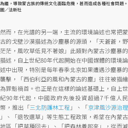
為繼，導致蒙古族的傳統文化面臨危機，甚而造成各種社會問題。
圖／法新社
然而，在光譜的另一端，主流的環境論述也常把蒙
古的戈壁沙漠描述為沙塵暴的源頭，「天蒼蒼，野
茫茫，風吹草低見不著娘」此類對內蒙古沙塵暴的
描述，自上世紀80年代起開始在中國媒體的環境論
述中出現，特別是每年春季北京如果遭遇沙塵暴的
襲擊，「西伯利亞的風和內蒙古的塵」往往被描繪
為罪魁禍首。也正是在這樣的論述基礎上，自上世
紀90年代起，中國政府先後投資超過7千億人民
幣，推出「
三北防護林工程
」、「
京津風沙源治
」、「退牧還草」等生態工程政策，希望在內蒙古
地區「把草種回去」、「把森林養起來」，從而減