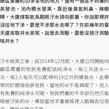
廠區東邊約10多里地的地方，還有一個望不到邊的
蒸發池，池內積水發黑，靠近後臭氣刺鼻、辣眼
睛。大唐煤製氣長期將汙水排向那裏，你說那裡許
沒往地下滲，要是不滲那水去哪了？在前幾年的夏
天還來取井水來呢，說是去測驗，要是沒排汙測驗
啥井水？
汙水檢測之後，自2014年12月起，大唐公司開始向
廠區周邊的牧民免費配送純淨水，每三天送水一
次，每2人每天可以配得約19公升的桶裝水。此舉
等同於間接告訴牧民，當地的水不能再喝了。但人
有免費的純淨水可喝，牧民們養的牛羊卻仍然只能
喝被汙染的水，導致當地羊隻被城裡人戲稱為垃圾