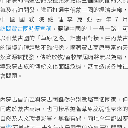
中俄蒙的高速公路及鐵路來拓展三個國家間的天然
氣及石油開發，進而打通中俄蒙三國的經濟走廊，
中國國務院總理李克強去年7月
訪問蒙古國時便宣稱
，要讓中國的「一帶一路」可
以和蒙古國的「草原之路」計畫相對接。由內蒙古
的環境治理經驗不難想像，隨著蒙古高原豐富的天
然資源被開發，傳統放牧/畜牧業屆時將無以為繼，
導致蒙古族的傳統文化面臨危機，甚而造成各種社
會問題。
內蒙古自治區與蒙古國雖然分別隸屬兩個國家，但
同處於蒙古高原，也同樣承擔著草原脆弱性帶來的
自然及人文環境影響。無獨有偶，兩地今年都因寒
註2
害
而導致了二十多年來最嚴重的空氣汙染問題