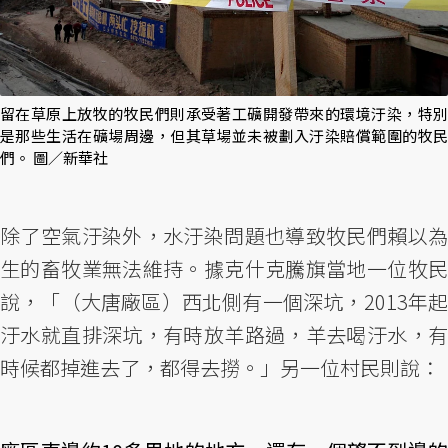
留在草原上放牧的牧民們則承受著工礦開發帶來的環境汙染，特別
是那些生活在礦場周邊，但其草場並未被劃入汙染賠償範圍的牧民
們。 圖／新華社
除了空氣汙染外，水汙染問題也導致牧民們賴以為
生的畜牧業無法維持。據克什克騰旗當地一位牧民
說，「（大唐廠區）西北側有一個深坑，2013年起
汙水就直排深坑，有時放羊路過，羊去喝汙水，有
時候都掉進去了，都得去撈。」另一位村民則說：