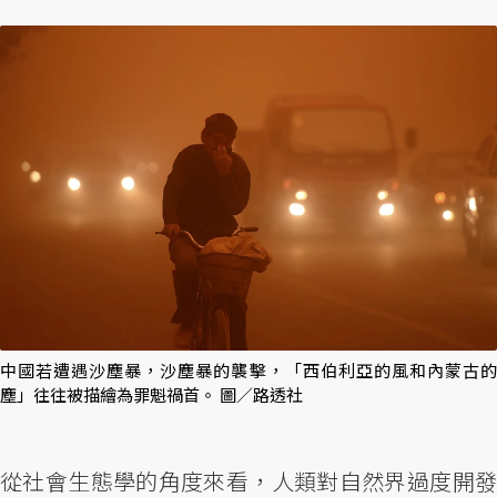
中國若遭遇沙塵暴，沙塵暴的襲擊，「西伯利亞的風和內蒙古的
塵」往往被描繪為罪魁禍首。 圖／路透社
從社會生態學的角度來看，人類對自然界過度開發