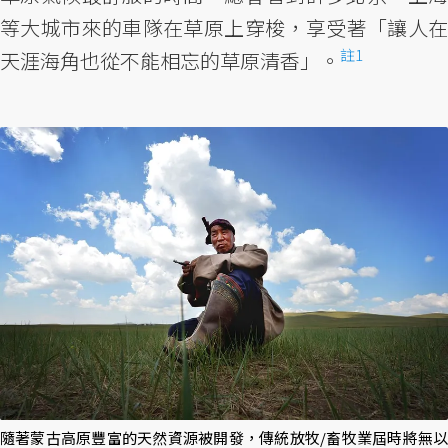
等大城市來的車隊在草原上穿梭，享受著「讓人在
註1
天涯海角也從不能相忘的草原清香」。
隨著蒙古高原豐富的天然資源被開發，傳統放牧/畜牧業屆時將無以