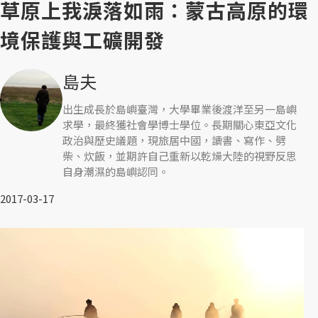
草原上我淚落如雨：蒙古高原的環
境保護與工礦開發
島夫
出生成長於島嶼臺灣，大學畢業後渡洋至另一島嶼
求學，最終獲社會學博士學位。長期關心東亞文化
政治與歷史議題，現旅居中國，讀書、寫作、劈
柴、炊飯，並期許自己重新以乾燥大陸的視野反思
自身潮濕的島嶼認同。
2017-03-17