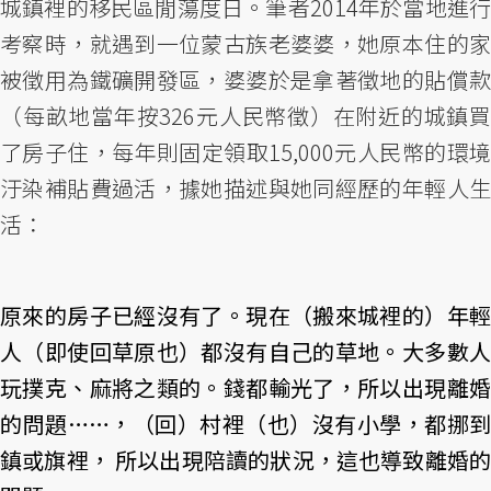
城鎮裡的移民區閒蕩度日。筆者2014年於當地進行
考察時，就遇到一位蒙古族老婆婆，她原本住的家
被徵用為鐵礦開發區，婆婆於是拿著徵地的貼償款
（每畝地當年按326元人民幣徵）在附近的城鎮買
了房子住，每年則固定領取15,000元人民幣的環境
汙染補貼費過活，據她描述與她同經歷的年輕人生
活：
原來的房子已經沒有了。現在（搬來城裡的）年輕
人（即使回草原也）都沒有自己的草地。大多數人
玩撲克、麻將之類的。錢都輸光了，所以出現離婚
的問題……，（回）村裡（也）沒有小學，都挪到
鎮或旗裡， 所以出現陪讀的狀況，這也導致離婚的