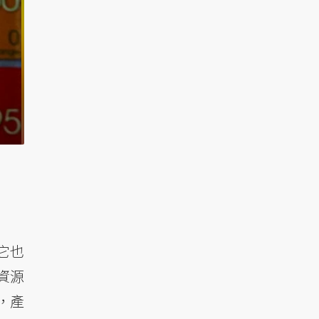
它也
資源
，產