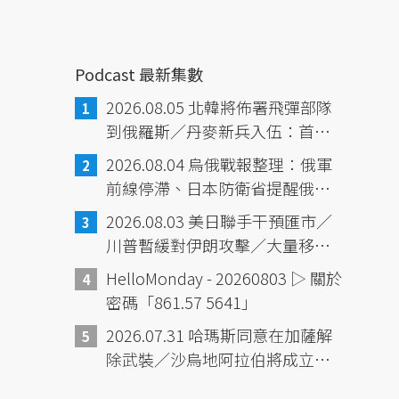
Podcast 最新集數
2026.08.05 北韓將佈署飛彈部隊
到俄羅斯／丹麥新兵入伍：首批
包含女性的義務役／中國財政壓
2026.08.04 烏俄戰報整理：俄軍
力，鎖定離岸信託課稅／義大利
前線停滯、日本防衛省提醒俄與
彩券中獎幸運故事
中國、北韓深化合作／熊本地震
2026.08.03 美日聯手干預匯市／
滿一週／委內瑞拉震災已6125死
川普暫緩對伊朗攻擊／大量移民
／黎巴嫩貝魯特大爆炸6週年／韓
湧入休達，已至少72死／紐時報
HelloMonday - 20260803 ▷ 關於
國熱浪16死
導：中國「境外人員動態管控平
密碼「861.57 5641」
台」
2026.07.31 哈瑪斯同意在加薩解
除武裝／沙烏地阿拉伯將成立跨
國海上防衛聯盟／熊本地震將超