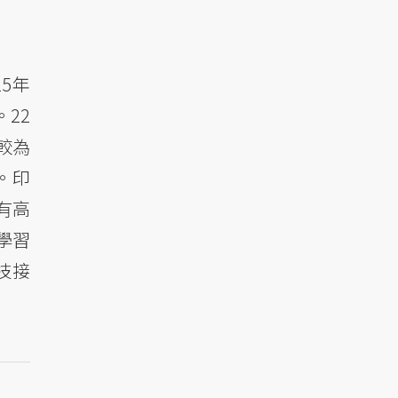
15年
22
較為
）。印
有高
學習
技接