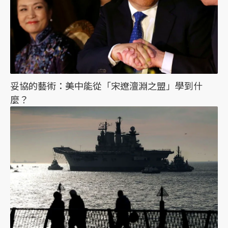
妥協的藝術：美中能從「宋遼澶淵之盟」學到什
麼？