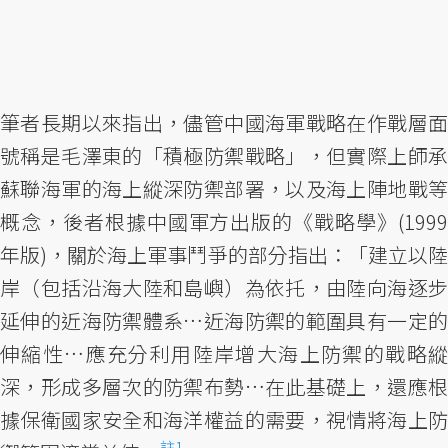
筆者長期以來指出，儘管中國海軍戰略在作戰層面
號稱是毛澤東的「積極防禦戰略」，但實際上師承
蘇聯海軍的海上縱深防禦部署，以及海上陣地戰等
概念，後者根據中國軍方出版的《戰略學》(1999
年版)，關於海上軍事鬥爭的部分指出：「建立以陸
岸（包括沿海大陸和島嶼）為依托，由陸向海逐步
延伸的近海防禦體系…近海防禦的範圍具有一定的
伸縮性…應充分利用陸岸增大海上防禦的戰略縱
深，形成多層次的防禦布勢…在此基礎上，還應根
據保衛國家安全和海洋權益的需要，視情將海上防
註1