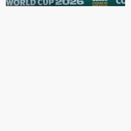
足球是非賣品：國際足總「出售世界盃股份」計畫
夭折，主席因凡蒂諾面臨倒台危機？
丞相，起風了？美國MAGA派網紅盧默訪問烏克蘭立
場大轉變，背後有哪些考量