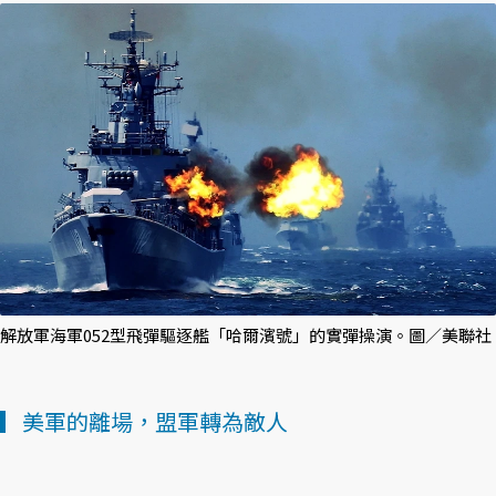
解放軍海軍052型飛彈驅逐艦「哈爾濱號」的實彈操演。圖／美聯社
▎美軍的離場，盟軍轉為敵人