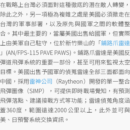
在戰略上台灣必須面對這種徹底的潛在敵人轉變，
除此之外，另一項極為複雜之處是美國必須撤走在
台灣的軍事部署，以及原先與國軍之間的軟體整
合。其中最主要的，當屬美國出售給國軍，但實際
上由美軍自己駐守，位於新竹樂山的「
鋪路爪雷達
」(AN/FPS-115 PAVE PAWS)。鋪路爪雷達是美國反
彈道飛彈系統的重要一部份，甚至可用來監視太空
目標。美國出售予國軍的偵蒐雷達全部三面都面向
中國，採用
雷神公司
（Raytheon）開發的單一整合
飛彈圖像（SIMP），可提供即時戰場覺知，有預測
飛彈落點、建議接戰方式等功能；雷達偵蒐角度涵
蓋360度，範圍遠達2000公里以上，此外並可與
美、日預警系統交換資訊。