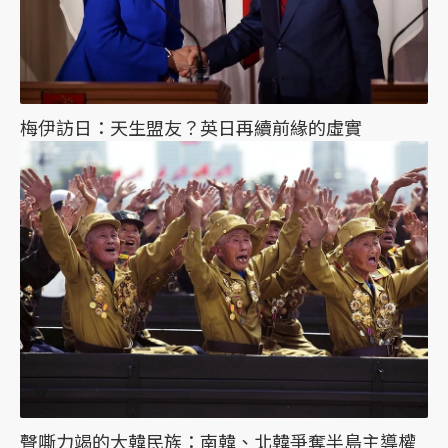
梅伊訪日：天生盟友？英日再續前緣的虛實
聲嘶力竭的大韓民族：南韓、北韓爭奪半島主導權