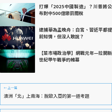
打爆「2025中國製造」？川普將公
布對中500億懲罰關稅
逮捕華為孟晚舟：白宮、習近平都提
前知情，但沒人敢說？
【菜市場政治學】網戰元年—拉開新
世紀甲午戰爭的帷幕
←
上一篇
澳洲「北」上南海：脫歐入亞的第一道考題