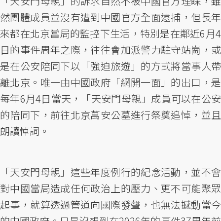
「天安門母親」的訴求自然不被中國官方理睬，雖
然團體成員並沒有遭到中國官方全面逮捕，但長年
來都在北京當局的監控下生活，特別是在鄰近6月4
日的事件周年之際，往往會加派警力駐守站崗，或
是在公安陪同下以「強迫旅遊」的方式將當事人帶
離北京。唯一由中國政府「網開一面」的出口，是
每年6月4日當天，「天安門母親」成員可以在公安
的陪同下，前往北京萬安公墓進行祭奠追悼，並且
朗讀悼詞。
「天安門母親」這些年度例行的紀念活動，並不會
對中國當局造成任何政治上的壓力、更不可能聚眾
起事，就算透過管道向國際發聲，也無法撼動當今
的中國政府。只是沒想到在2026年的事件37周年前