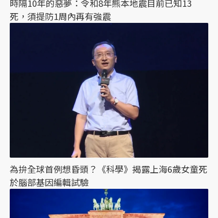
時隔10年的惡夢：令和8年熊本地震目前已知13
死，須提防1周內再有強震
為拚全球首例想昏頭？《科學》揭露上海6歲女童死
於腦部基因編輯試驗