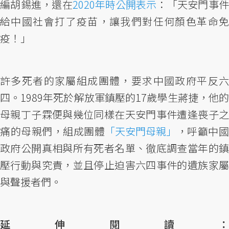
編胡錫進，還在
2020年時公開表示
：「天安門事件
給中國社會打了疫苗，讓我們對任何顏色革命免
疫！」
許多死者的家屬組成團體，要求中國政府平反六
四。1989年死於解放軍鎮壓的17歲學生蔣捷，他的
母親丁子霖便與幾位同樣在天安門事件遭逢喪子之
痛的母親們，組成團體
「天安門母親」
，呼籲中
政府公開真相與所有死者名單、徹底調查當年的鎮
壓行動與究責，並且停止迫害六四事件的遺族家屬
與聲援者們。
延伸閱讀：