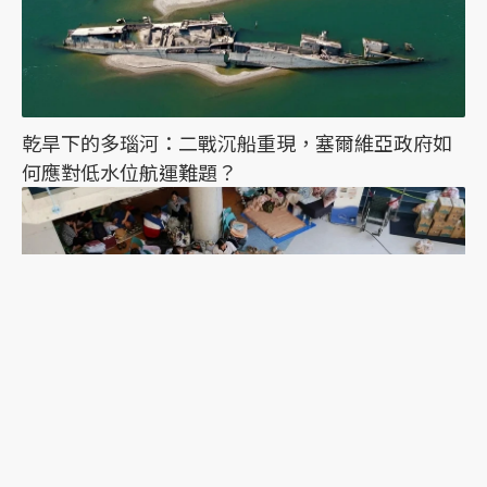
乾旱下的多瑙河：二戰沉船重現，塞爾維亞政府如
何應對低水位航運難題？