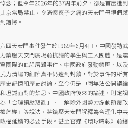
悼念；但今年2026年的37周年前夕，卻是首度遭到
北京當局禁止，令滿懷喪子之痛的天安門母親們感
到錯愕。
六四天安門事件發生於1989年6月4日，中國發動武
力鎮壓天安門廣場前抗議的學生與工人團體，是震
驚國際的血腥屠殺事件。中國政府發動鎮壓、以及
武力清場的細節真相仍遭到封鎖，對於事件的所有
歷史記憶和歷史討論，至今仍是中國無法公開議論
和坦誠面對的禁忌。中國政府後來的論述，則定調
為「合理鎮壓叛亂」、「解除外國勢力煽動顛覆政
權危機」等說法，將鎮壓天安門解釋為合理化中共
政權延續的必要手段。甚至官媒《環球時報》前總