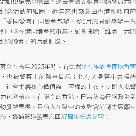
活動更是完全噤聲。過去常被支聯會申請舉辦六四
紀念活動的維園，近年來也刻意由香港親政府的
「愛國愛港」同鄉會包辦，從5月底開始舉辦一系
列中國在港同鄉會的市集，試圖抹除「維園＝六四
紀念晚會」的活動記憶。
甚至在去年2025年時，有民眾
坐在維園裡面吃香蕉
，也被警察上前盤查問話；也有人身穿中共標語
「社會主義核心價值觀」字樣的上衣，立即大批警
力包圍帶走。在現今的香港，已無法為任何政治活
動發聲表態。目前人在獄中的支聯會前副主席鄒幸
彤，透過管道發表六四
37周年紀念文字
：