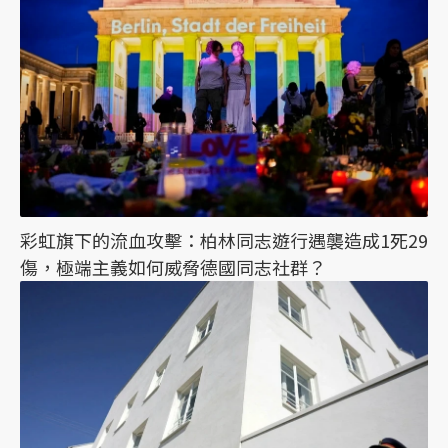
彩虹旗下的流血攻擊：柏林同志遊行遇襲造成1死29
傷，極端主義如何威脅德國同志社群？