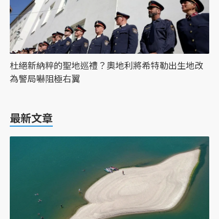
杜絕新納粹的聖地巡禮？奧地利將希特勒出生地改
為警局嚇阻極右翼
最新文章