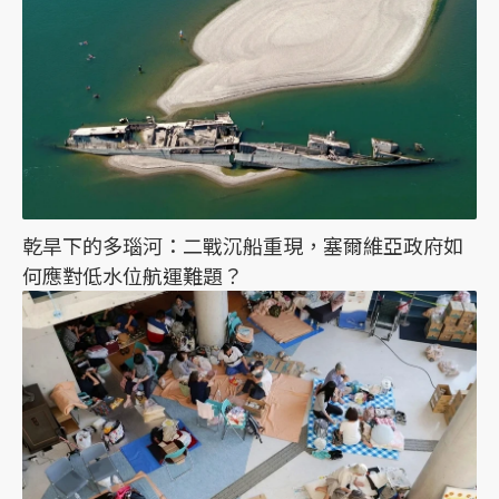
乾旱下的多瑙河：二戰沉船重現，塞爾維亞政府如
何應對低水位航運難題？