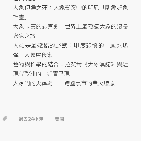
大象伊達之死：人象衝突中的印尼「馴象趕象
計畫」
大象卡萬的悲喜劇：世界上最孤獨大象的漫長
搬家之旅
人類是最殘酷的野獸：印度悲憤的「鳳梨爆
彈」大象虐殺案
藝術與科學的結合：拉斐爾《大象漢諾》與近
現代歐洲的「如實呈現」
大象們的火葬場——跨國黑市的業火燎原
過去24小時
美國