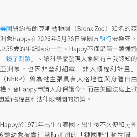
美國
紐約布朗克斯動物園（Bronx Zoo）知名的亞
洲象Happy在2026年5月28日經園方
執行
安樂死
以55歲的年紀結束一生。Happy不僅是第一頭通過
「
鏡子測驗
」、讓科學家發現大象擁有自我認知
亞洲象，也因非營利組織「非人類權利計畫」
（NhRP）曾為牠主張具有人格地位與身體自由
權、替Happy申請人身保護令，而在美國法庭上掀
起動物權益和法律限制間的辯論。
Happy於1971年出生在泰國，出生後不久便和另外
6頭幼象被賣往當時加州的「獅國野生動物園」