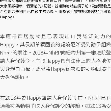
研究者於布朗克斯動物園大象區進行「鏡子測驗」，測驗方式為在
大象頭部標示一個清楚的X記號，並讓動物站在鏡子前，確認動物是
否有能力辨別自己在鏡中的影像。 圖為頭上被標記X記號的亞洲象
Happy。
本應是群居動物且已表現出自我認知能力的
Happy，其長期單獨圈養的處境逐漸受到動保組織
NhRP的關注。2018年NhRP向紐約州第一審法院聲
請人身保護令，主張Happy具有法律上的人格地位
與身體自由權，要求將Happy從狹窄的動物園遷往
大象保護區。
在2018年為Happy聲請人身保護令前，NhRP已有
過幾次為動物爭取人身保護令的經驗，如2013為受