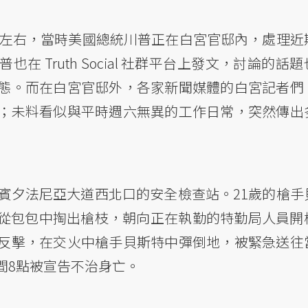
點左右，當時美國總統川普正在白宮官邸內，處理近
 Truth Social 社群平台上發文，討論的話
態。而在白宮官邸外，各家新聞媒體的白宮記者們
；未料看似與平時週六無異的工作日常，突然傳出
賓夕法尼亞大道西北口的安全檢查站。21歲的槍手
後，突然從包包中掏出槍枝，朝向正在執勤的特勤局人員開
反擊，在交火中槍手貝斯特中彈倒地，被緊急送往
間8點被宣告不治身亡。