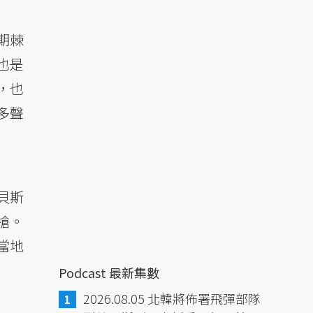
期棘
題也是
，也
多聲
貝斯
槍。
當地
Podcast 最新集數
2026.08.05 北韓將佈署飛彈部隊