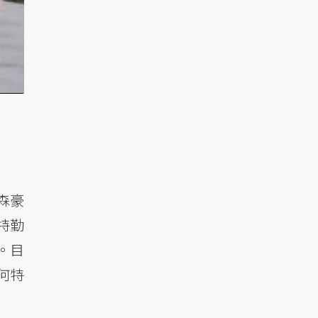
森豪
特勤
。目
何特