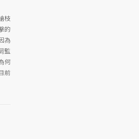
槍枝
擊的
因為
局監
但為何
目前