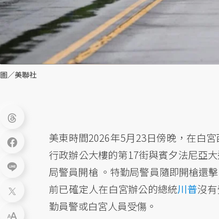
圖／美聯社
美東時間2026年5月23日傍晚，在
行政辦公大樓的第17街與賓夕法尼亞
局警員開槍 。特勤局警員隨即開槍還
前已確定人在白宮辦公的總統
川普
沒有
勤員警或白宮人員受傷。