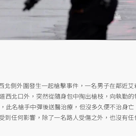
白宮西北側外圍發生一起槍擊事件，一名男子在鄰近艾
大道西北口外，突然從隨身包中掏出槍枝，向執勤的
擊，此名槍手中彈後送醫治療，但沒多久便不治身亡
受到任何影響，除了一名路人受傷之外，也沒有任