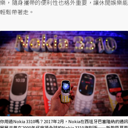
樂，隨身攜帶的便利性也格外重要，讓休閒娛樂能
輕鬆帶著走。
你用過Nokia 3310嗎？2017年2月，Nokia在西班牙巴塞隆納的通訊
展展示曾在2000年代席捲全球的Nokia 3310復刻版——新款螢幕更