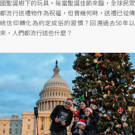
國聖誕樹下的玩具。每當聖誕佳節來臨，全球民眾
都流行送禮物作為祝福，但曾幾何時，送禮已從傳
統信仰轉化為約定成俗的習慣？回溯過去50年以
來，人們都流行送些什麼？