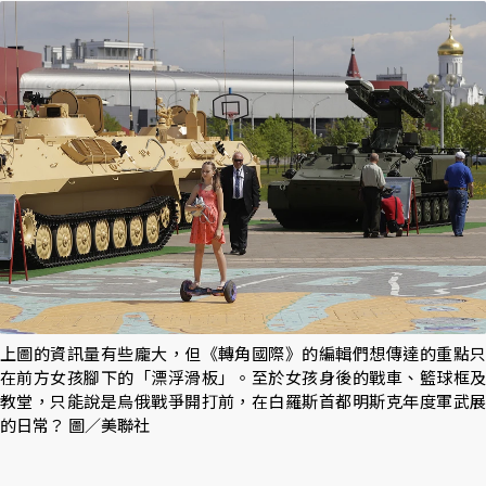
上圖的資訊量有些龐大，但《轉角國際》的編輯們想傳達的重點只
在前方女孩腳下的「漂浮滑板」。至於女孩身後的戰車、籃球框及
教堂，只能說是烏俄戰爭開打前，在白羅斯首都明斯克年度軍武展
的日常？ 圖／美聯社