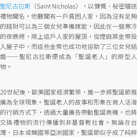
聖尼古拉斯
（Saint Nicholas），以慷慨、秘密贈送
禮物聞名。他聽聞有一戶貧困人家，因為沒有足夠
的錢財可以為三個女兒準備嫁妝，因此在一個寒冷
的夜晚裡，爬上這戶人家的屋頂，從煙囪將金幣投
入屋子中，而這些金幣也成功地協助了三位女兒結
婚——聖尼古拉斯便成為「聖誕老人」的原型人
物。
20世紀後，歐美國家經濟繁榮，進一步將聖誕節推
廣為全球現象。聖誕老人的故事和形象在商人活潑
的行銷方式下，透過大量廣告帶動聖誕商機，也將
交換禮物的流行傳播到非基督教社會。無論在台
灣、日本或韓國等亞洲國家，聖誕節似乎成了純粹