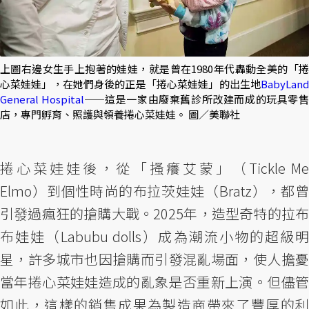
上圖右邊女生手上抱著的娃娃，就是曾在1980年代轟動全美的「捲
心菜娃娃」，在她們身後的正是「捲心菜娃娃」的出生地
BabyLand
General Hospital
——這是一家由廢棄舊診所改建而成的玩具零
店，專門孵育、照護與領養捲心菜娃娃。 圖／美聯社
捲心菜娃娃後，從「搔癢艾蒙」（Tickle Me
Elmo）到個性時尚的布拉茨娃娃（Bratz），都曾
引發過瘋狂的搶購大戰。2025年，造型奇特的拉布
布娃娃（Labubu dolls）成為潮流小物的超級明
星，許多城市也因搶購而引發混亂場面，使人擔憂
當年捲心菜娃娃造成的亂象是否重新上演。但儘管
如此，這樣的銷售成果為製造商帶來了豐厚的利