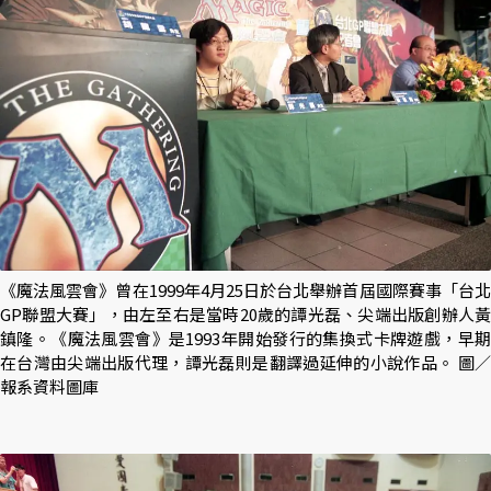
《魔法風雲會》曾在1999年4月25日於台北舉辦首屆國際賽事「台北
GP聯盟大賽」，由左至右是當時20歲的譚光磊、尖端出版創辦人黃
鎮隆。《魔法風雲會》是1993年開始發行的集換式卡牌遊戲，早期
在台灣由尖端出版代理，譚光磊則是翻譯過延伸的小說作品。 圖／
報系資料圖庫