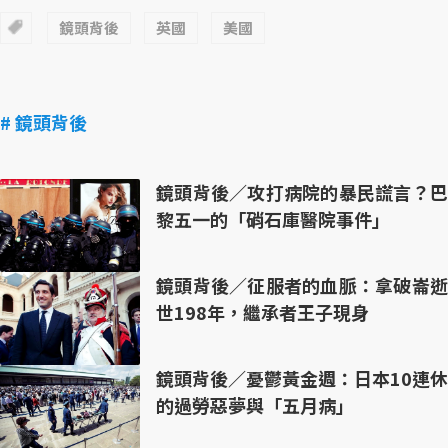
鏡頭背後
英國
美國
# 鏡頭背後
鏡頭背後／攻打病院的暴民謊言？巴
黎五一的「硝石庫醫院事件」
鏡頭背後／征服者的血脈：拿破崙逝
世198年，繼承者王子現身
鏡頭背後／憂鬱黃金週：日本10連休
的過勞惡夢與「五月病」