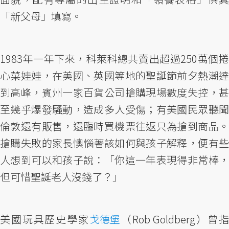
「新父母」填寫。
1983年一年下來，科萊科總共賣出超過250萬個捲
心菜娃娃，在美國、英國等地的聖誕節前夕熱潮達
到高峰，賓州一家百貨公司搶購現場數度失控，甚
至幾乎爆發騷動，造成多人受傷；有美國民眾聽聞
倫敦還有販售，還臨時買機票往返只為搶到商品。
搶購失敗的家長懊惱著該如何與孩子解釋，便有些
人想到可以和孩子說：「你這一年表現得非常棒，
但可惜聖誕老人沒錢了？」
美國玩具歷史學家
戈德堡
（Rob Goldberg）曾