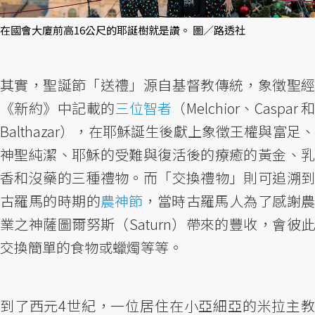
在國會大廈前高16公尺的耶誕樹就是讚。 圖／路透社
其實，聖誕節「送禮」源自基督教傳統，象徵聖經
《新約》中記載的
三位智者
（Melchior、Caspar 
Balthazar），在耶穌誕生後獻上象徵王權與富足、
神聖純潔、耶穌的受難與復活後的療癒的黃金、乳
香和沒藥的三種禮物。而「交換禮物」則可追溯到
古羅馬的時期的
農神節
，當時古羅馬人為了感謝
業之神薩圖爾努斯（Saturn）帶來的豐收，會彼此
交換簡單的食物或蠟燭等等。
到了西元4世紀，一位居住在小亞細亞的米拉主教