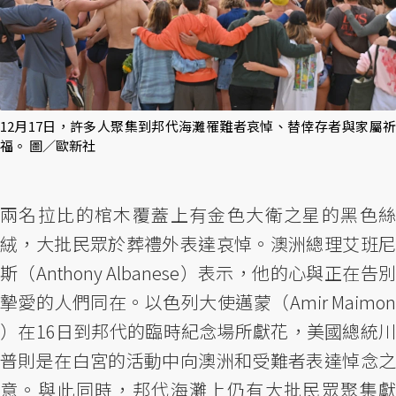
12月17日，許多人聚集到邦代海灘罹難者哀悼、替倖存者與家屬祈
福。 圖／歐新社
兩名拉比的棺木覆蓋上有金色大衛之星的黑色絲
絨，大批民眾於葬禮外表達哀悼。澳洲總理艾班尼
斯（Anthony Albanese）表示，他的心與正在告別
摯愛的人們同在。以色列大使邁蒙（Amir Maimon
）在16日到邦代的臨時紀念場所獻花，美國總統川
普則是在白宮的活動中向澳洲和受難者表達悼念之
意。與此同時，邦代海灘上仍有大批民眾聚集獻