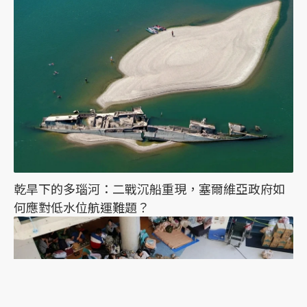
乾旱下的多瑙河：二戰沉船重現，塞爾維亞政府如
何應對低水位航運難題？