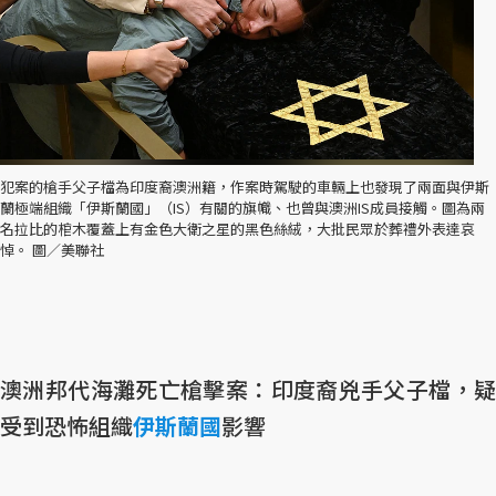
犯案的槍手父子檔為印度裔澳洲籍，作案時駕駛的車輛上也發現了兩面與伊斯
蘭極端組織「伊斯蘭國」（IS）有關的旗幟、也曾與澳洲IS成員接觸。圖為兩
名拉比的棺木覆蓋上有金色大衛之星的黑色絲絨，大批民眾於葬禮外表達哀
悼。 圖／美聯社
澳洲邦代海灘死亡槍擊案：印度裔兇手父子檔，疑
受到恐怖組織
伊斯蘭國
影響