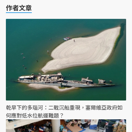
作者文章
乾旱下的多瑙河：二戰沉船重現，塞爾維亞政府如
何應對低水位航運難題？