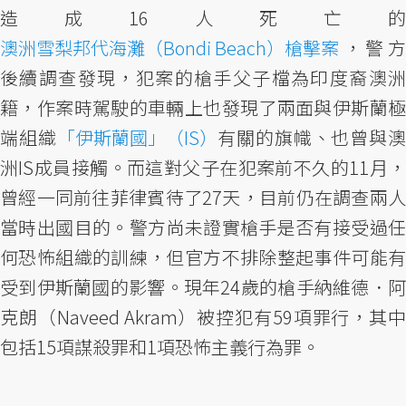
造成16人死亡的
澳洲雪梨邦代海灘（Bondi Beach）槍擊案
，警方
後續調查發現，犯案的槍手父子檔為印度裔澳洲
籍，作案時駕駛的車輛上也發現了兩面與伊斯蘭極
端組織
「伊斯蘭國」（IS）
有關的旗幟、也曾與
洲IS成員接觸。而這對父子在犯案前不久的11月，
曾經一同前往菲律賓待了27天，目前仍在調查兩人
當時出國目的。警方尚未證實槍手是否有接受過任
何恐怖組織的訓練，但官方不排除整起事件可能有
受到伊斯蘭國的影響。現年24歲的槍手納維德．阿
克朗（Naveed Akram）被控犯有59項罪行，其中
包括15項謀殺罪和1項恐怖主義行為罪。