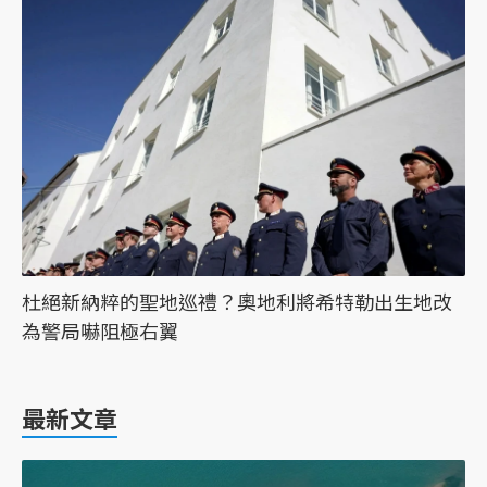
杜絕新納粹的聖地巡禮？奧地利將希特勒出生地改
為警局嚇阻極右翼
最新文章