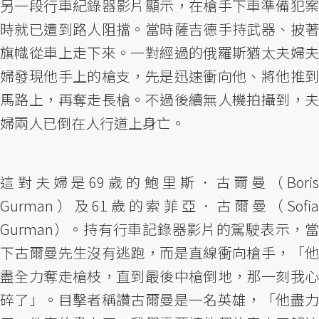
另一段行車紀錄器影片顯示，在槍手下車準備犯案
時就已遭到路人阻擋。當時薩吉德手持武器、披著
旗幟從車上走下來。一對經過的俄羅斯猶太夫婦夫
婦發現他手上的槍支，先是迅速衝向他、將他推到
馬路上，再奪走長槍。不過後續無人機拍攝到，夫
婦兩人已倒在人行道上身亡。
這對夫婦是69歲的鮑里斯．古爾曼（Boris
Gurman）及61歲的索菲亞．古爾曼（Sofia
Gurman）。持有行車記錄器影片的駕駛表示，當
下古爾曼先生沒有逃跑，而是直線衝向槍手，「他
盡全力奪走槍枝，直到最後中槍倒地，那一刻我心
碎了」。目擊者稱讚古爾曼是一名英雄，「他盡力