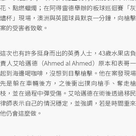
花、點燃蠟燭；在阿得雷德舉辦的板球巡迴賽「灰
燼杯」現場，澳洲與英國球員默哀一分鐘，向槍擊
案的受害者致敬。
這次也有許多挺身而出的英勇人士，43歲水果店負
責人艾哈邁德（Ahmed al Ahmed）原本和表哥一
起到海邊喝咖啡，沒想到目擊槍擊。他在案發現場
先是躲在車輛後方，之後衝出撲向槍手、奪走槍
枝，並在過程中彈受傷。艾哈邁德在術後透過移民
律師表示自己的情況穩定，並強調，若是時間重來
他仍會這麼做。