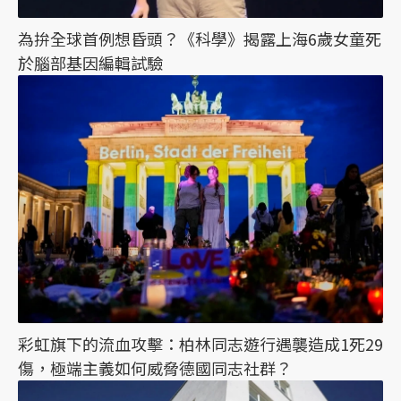
為拚全球首例想昏頭？《科學》揭露上海6歲女童死
於腦部基因編輯試驗
彩虹旗下的流血攻擊：柏林同志遊行遇襲造成1死29
傷，極端主義如何威脅德國同志社群？