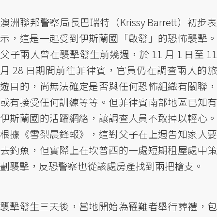
澳洲聯邦警察局長巴瑞特（Krissy Barrett）初步表
示，這是一起受到伊斯蘭國「啟發」的恐怖襲擊。
父子兩人曾在襲擊發生前幾週，於 11 月 1 日至 11
月 28 日期間前往菲律賓，官員仍在調查兩人的旅
遊目的，尚無法確定是否與任何恐怖組織有關聯，
或有接受任何訓練等等。但菲律賓南部地區已知有
伊斯蘭國的活躍網絡，讓調查人員不敢掉以輕心。
根據《雪梨晨鋒報》，這對父子在上週告知家人要
去釣魚，但實際上在坎普西的一處短期租屋處中策
劃襲擊，反恐警察也從該處房產找到兩把槍支。
襲擊發生三天後，當地開始為罹難者舉行葬禮，包