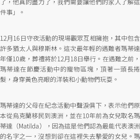
了，他真的盡力了，我們需要讓他們的家人了解這
件事」。
12月16日守夜活動的現場觀眾互相擁抱，其中包含
許多猶太人與穆斯林。這次最年輕的遇難者瑪蒂達
年僅10歲，葬禮將於12月18日舉行。在遇難之前，
瑪蒂達在節慶活動中的寵物區塊，頂著一頭長捲
髮，身穿黃色亮眼的洋裝和小動物們玩耍。
瑪蒂達的父母在紀念活動中聲淚俱下，表示他們原
本從烏克蘭移民到澳洲，並在10年前為女兒取名瑪
蒂達（Matilda），因為這是他們認為最能代表澳洲
的名字之一，沒想到卻在這裡失去摯愛的女兒。瑪