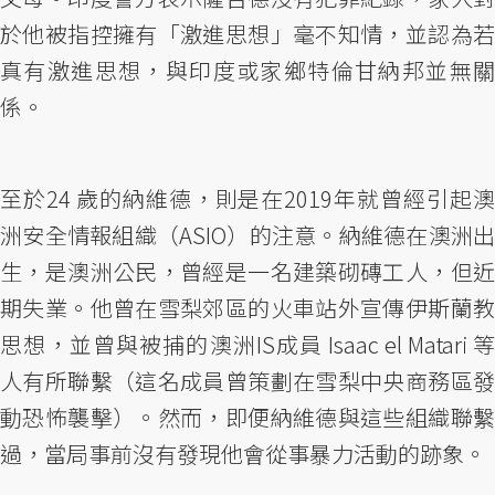
於他被指控擁有「激進思想」毫不知情，並認為若
真有激進思想，與印度或家鄉特倫甘納邦並無關
係。
至於24 歲的納維德，則是在2019年就曾經引起澳
洲安全情報組織（ASIO）的注意。納維德在澳洲出
生，是澳洲公民，曾經是一名建築砌磚工人，但近
期失業。他曾在雪梨郊區的火車站外宣傳伊斯蘭教
思想，並曾與被捕的澳洲IS成員 Isaac el Matari 等
人有所聯繫（這名成員曾策劃在雪梨中央商務區發
動恐怖襲擊）。然而，即便納維德與這些組織聯繫
過，當局事前沒有發現他會從事暴力活動的跡象。