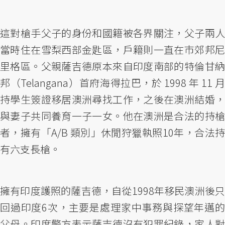
這對槍手父子的身份和國籍被各界關注，父子兩人
當時住在雪梨西部金匙區，戶籍則一直在巿郊邦尼
里格區。父親薩吉德原本來自印度南部的特倫甘納
邦（Telangana）首府海得拉巴，於 1998 年 11 月
持學生簽證移居澳洲尋找工作，之後在澳洲結婚，
與妻子共同養育一子一女。他在澳洲是合法的持槍
者，擁有「A/B 類別」休閒狩獵執照10年，合法持
有六支長槍。
擁有印度護照的薩吉德，自從1998年移民澳洲後只
回過印度6次，主要是處理家中事務與探望年邁的
父母。印度警方表示薩吉德沒有犯罪紀錄，家人對