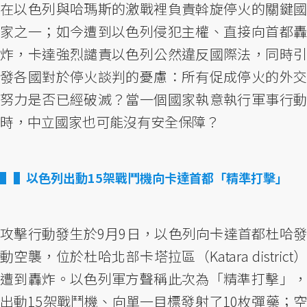
在以色列與哈瑪斯的激戰裡負責斡旋停火的關鍵國
家之一；如今遭到以色列侵犯主權、直接向首都轟
炸，卡達強烈譴責以色列公然違反國際法，同時引
發各國對於停火談判的憂慮：所有促成停火的外交
努力是否已經破滅？當一個國家執意執行軍事行動
時，中立國家也可能沒有安全保障？
▌以色列出動15架戰鬥機向卡達首都「精準打擊」
攻擊行動發生於9月9日，以色列向卡達首都杜哈發
動空襲，位於杜哈北部卡塔拉區（Katara district）
遭到轟炸。以色列軍方聲稱此次為「精準打擊」，
出動15架戰鬥機、向單一目標發射了10枚彈藥；空