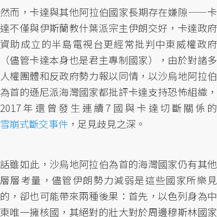
然而，卡達與其他阿拉伯國家長期存在嫌隙——卡
達不僅與伊斯蘭教什葉派宗主伊朗交好，卡達政府
資助成立的半島電視台更經常批判中東威權政府
（儘管卡達本身也是君主專制國家），由於對諸多
人權團體和反政府勢力報以同情，以沙烏地阿拉伯
為首的遜尼派海灣國家都批評卡達支持恐怖組織，
2017年還曾發生連續7國與卡達切斷關係的
雪崩式斷交事件
，足見歧見之深。
話雖如此，沙烏地阿拉伯為首的海灣國家仍有其他
層層考量，儘管伊朗勢力減弱是這些國家所樂見
的，卻也可能帶來兩種後果：首先，以色列身為中
東唯一擁核國，其絕對的壯大對於周邊穆斯林國家