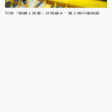
印度「蟑螂人民黨」抗爭擴大：萬人遊行爆發衝
突，絕食抗議者被帶走點燃眾怒
習近平誤判的可能？《紐時》專訪陸克文：2028年
是台海「最危險的一年」