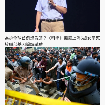
為拚全球首例想昏頭？《科學》揭露上海6歲女童死
於腦部基因編輯試驗