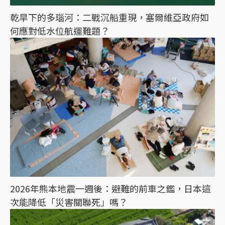
乾旱下的多瑙河：二戰沉船重現，塞爾維亞政府如
何應對低水位航運難題？
2026年熊本地震一週後：避難的前車之鑑，日本這
次能降低「災害關聯死」嗎？