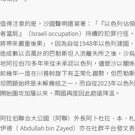
值得注意的是，沙國聲明還寫著：「『以色列佔領
者當局』（Israeli occupation）持續的犯罪行徑，
將帶來嚴重後果」。因為自從1948年以色列建國、
造成數以百萬計的巴勒斯坦人流離失所之後，沙烏
地阿拉伯70多年來從未承認以色列，儘管沙以關係
前幾年一度在川普斡旋下有正常化趨勢，但巴勒斯
坦問題始終是未解癥結之一，而自從2023年以色列
開始圍攻加薩以來，兩國再度因此疏遠降溫。
阿拉伯聯合大公國（阿聯）外長阿卜杜拉．本．札
伊德（ Abdullah bin Zayed）亦在社群平台發文表