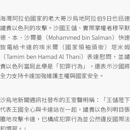
海灣阿拉伯國家的老大哥沙烏地阿拉伯9日也迅速
譴責以色列的攻擊。沙國王儲、實際掌權者穆罕默
德．本．沙爾曼（Mohammed bin Salman）快速
致電給卡達的埃米爾（國家領袖頭銜）塔米姆
（Tamim ben Hamad Al Thani）表達慰問，並譴
責以色列當局此舉是「犯罪行為」，還表示沙國將
全力支持卡達加強維護主權與國家安全。
沙烏地新聞通訊社發布的王室聲明稱：「王儲陛下
代表王國全心與卡達站在一起，譴責以色列明目張
膽地攻擊卡達，已構成犯罪行為並公然違反國際法
和慣習。」