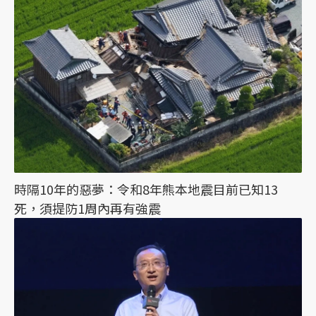
時隔10年的惡夢：令和8年熊本地震目前已知13
死，須提防1周內再有強震