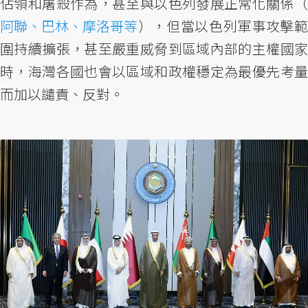
佔領和屠殺作為，甚至與以色列發展正常化關係（
阿聯、巴林、摩洛哥等
），但當以色列軍事攻擊範
圍持續擴張，甚至嚴重威脅到區域內部的主權國家
時，海灣各國也會以區域和政權穩定為最優先考量
而加以譴責、反對。