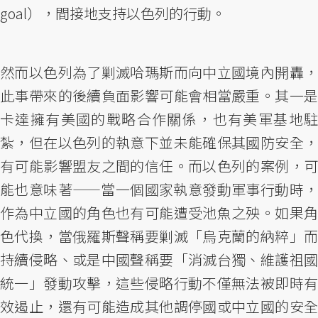
goal），間接地支持以色列的行動。
然而以色列為了剿滅哈瑪斯而向中立國境內開轟，
此事帶來的後續負面影響可能會相當嚴重。其一是
卡達擁有美國的戰略合作關係，也有美軍基地駐
紮，但在以色列的執意下並未能確保其國防安全，
有可能影響盟友之間的信任。而以色列的案例，可
能也意味著——當一個國家執意發動軍事行動時，
作為中立國的角色也有可能遭受池魚之殃。如果角
色代換，當俄羅斯聲稱要剿滅「烏克蘭的納粹」而
持續侵略、或是中國聲稱要「消滅台獨、維護祖國
統一」發動攻擊，這些侵略行動不僅無法被即時有
效遏止，還有可能造成其他調停國或中立國的安全