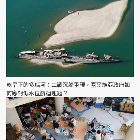
乾旱下的多瑙河：二戰沉船重現，塞爾維亞政府如
何應對低水位航運難題？