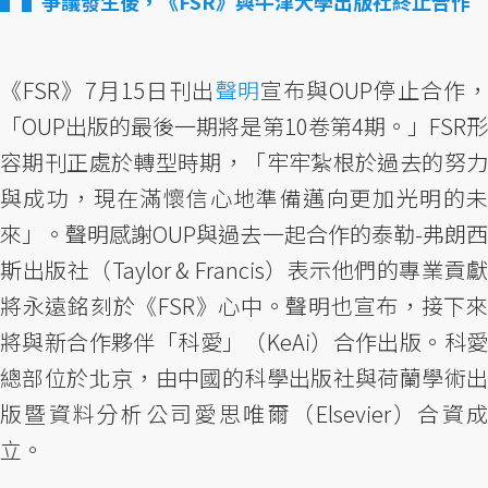
▌爭議發生後，《FSR》與牛津大學出版社終止合作
《FSR》7月15日刊出
聲明
宣布與OUP停止合作，
「OUP出版的最後一期將是第10卷第4期。」FSR形
容期刊正處於轉型時期，「牢牢紮根於過去的努力
與成功，現在滿懷信心地準備邁向更加光明的未
來」。聲明感謝OUP與過去一起合作的泰勒-弗朗西
斯出版社（Taylor & Francis）表示他們的專業貢獻
將永遠銘刻於《FSR》心中。聲明也宣布，接下來
將與新合作夥伴「科愛」（KeAi）合作出版。科愛
總部位於北京，由中國的科學出版社與荷蘭學術出
版暨資料分析公司愛思唯爾（Elsevier）合資成
立。