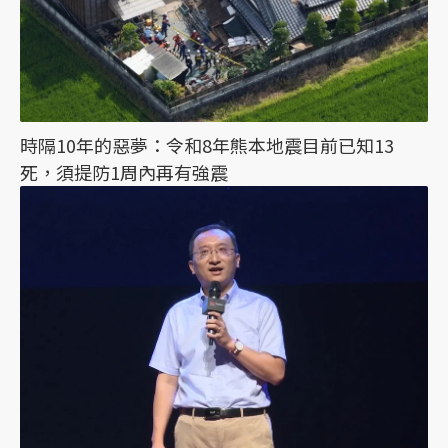
時隔10年的惡夢：令和8年熊本地震目前已知13
死，須提防1周內再有強震