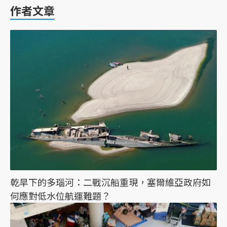
作者文章
乾旱下的多瑙河：二戰沉船重現，塞爾維亞政府如
何應對低水位航運難題？