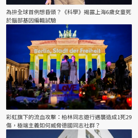
為拚全球首例想昏頭？《科學》揭露上海6歲女童死
於腦部基因編輯試驗
彩虹旗下的流血攻擊：柏林同志遊行遇襲造成1死29
傷，極端主義如何威脅德國同志社群？