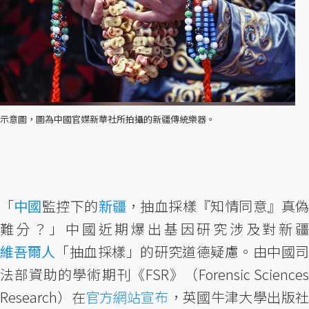
示意圖，圖為中國官媒新華社所拍攝的新疆傳統樂器。
「
中國
監控下的
新疆
，抽血採樣『知情同意』真
難分？」中國近期爆出基因研究涉及對新疆
維吾爾人
「抽血採樣」的研究道德疑慮。由中國司
法部資助的學術期刊《FSR》（Forensic Sciences
Research）在
官方網站宣布
，英國牛津大學出版