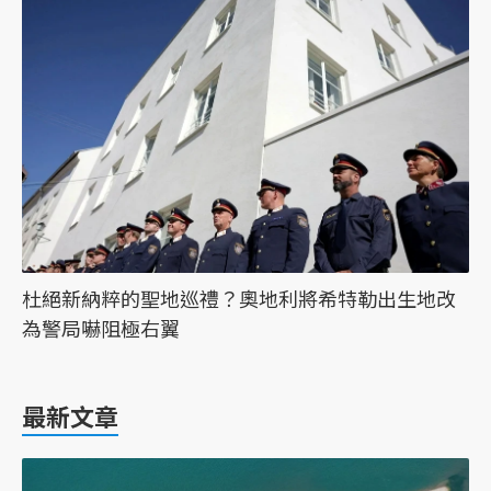
杜絕新納粹的聖地巡禮？奧地利將希特勒出生地改
為警局嚇阻極右翼
最新文章