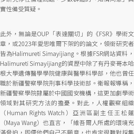
實性備受質疑。
此外，無論是OUP「表達關切」的《FSR》學術文
章，或2023年愛思唯爾下架的的論文，領銜研究者
皆為Halimureti Simayijiang。根據FSR網站資料，
Halimureti Simayijiang的資歷中除了有丹麥哥本哈
根大學遺傳醫學學院健康與醫學科學部，他也曾任
職於新疆警察學院刑事科學技術部。衛報報導稱，
新疆警察學院隸屬於中國國安機構，這更加劇學術
領域對其研究方法的擔憂。對此，人權觀察組織
（Human Rights Watch）亞洲區副主任王松蓮
（Maya Wang）也直言，「維吾爾人所處的環境充
滿脅迫，即便他們自己不願意，也肯定很難對採集