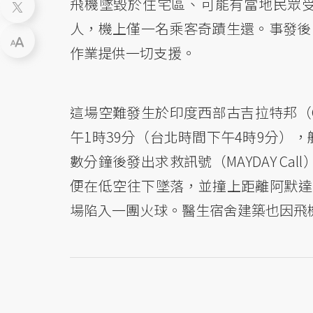
飛機墜毀於住宅區、可能有當地民眾受
人，機上僅一名乘客奇蹟生還。事發後，印
作業提供一切支援。
這場空難發生於印度西部古吉拉特邦（Guj
午1時39分（台北時間下午4時9分），
數分鐘後發出求救訊號（MAYDAY C
便在低空往下墜落，並撞上距離阿默達
場陷入一團火球。醫生宿舍建築也因飛