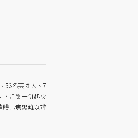
、53名英國人、7
宅區，建築一併起火
遺體已焦黑難以辨