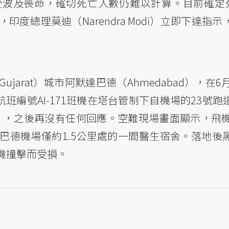
波及喪命，確切死亡人數仍難以計算。目前確定死
度總理莫迪（Narendra Modi）立即下達指
arat）城市阿默達巴德（Ahmedabad），在6
航班編號AI-171班機在塔台管制下自機場的23號
all），之後再沒有任何回應。空難現場畫面顯示，飛
巴德機場僅約1.5公里處的一間醫生宿舍。落地後
機撞擊而受損。