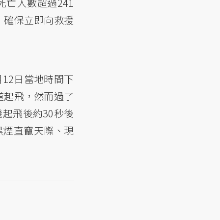
亡人數超過241
示，確保立即向救援
月12日當地時間下
跑道起飛，然而過了
機起飛後約30秒後
黑煙直竄天際、現