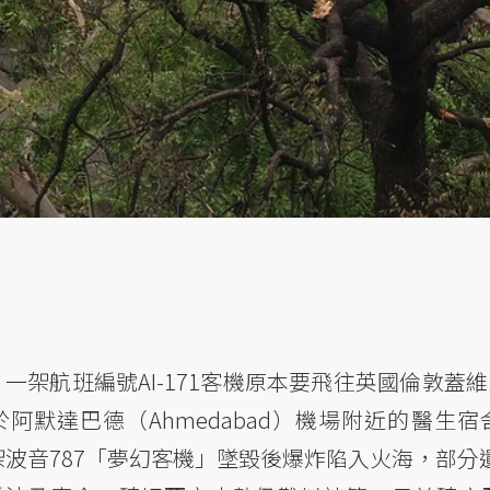
dia）一架航班編號AI-171客機原本要飛往英國倫敦蓋維克
毀於阿默達巴德（Ahmedabad）機場附近的醫生宿
架波音787「夢幻客機」墜毀後爆炸陷入火海，部分