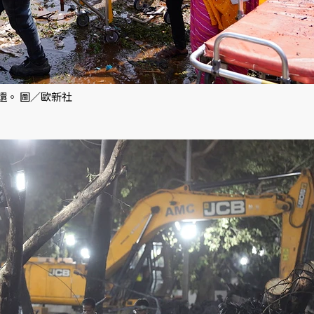
還。 圖／歐新社