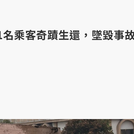
：1名乘客奇蹟生還，墜毀事