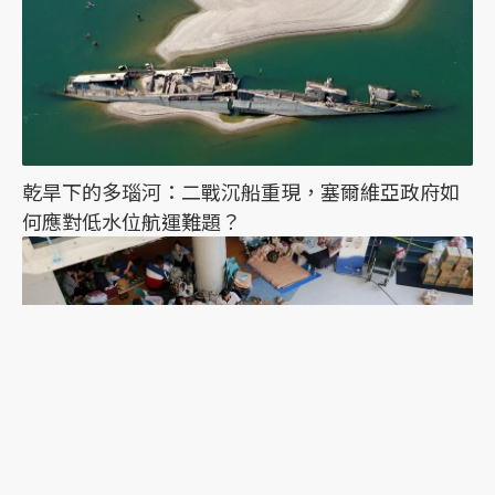
乾旱下的多瑙河：二戰沉船重現，塞爾維亞政府如
何應對低水位航運難題？