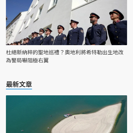
杜絕新納粹的聖地巡禮？奧地利將希特勒出生地改
為警局嚇阻極右翼
最新文章