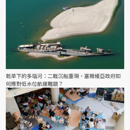
乾旱下的多瑙河：二戰沉船重現，塞爾維亞政府如
何應對低水位航運難題？