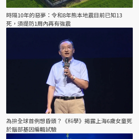
時隔10年的惡夢：令和8年熊本地震目前已知13
死，須提防1周內再有強震
為拚全球首例想昏頭？《科學》揭露上海6歲女童死
於腦部基因編輯試驗