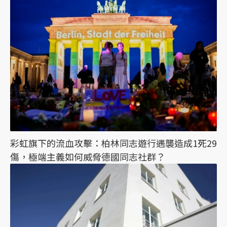
彩虹旗下的流血攻擊：柏林同志遊行遇襲造成1死29
傷，極端主義如何威脅德國同志社群？