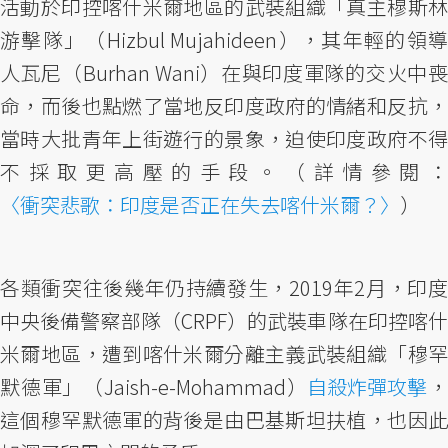
活動於印控喀什米爾地區的武裝組織「真主穆斯林
游擊隊」（Hizbul Mujahideen），其年輕的領導
人瓦尼（Burhan Wani）在與印度軍隊的交火中喪
命，而後也點燃了當地反印度政府的情緒和反抗，
當時大批青年上街遊行的景象，迫使印度政府不得
不採取更高壓的手段。（詳情參閱：
〈衝突悲歌：印度是否正在失去喀什米爾？〉
）
各類衝突往後幾年仍持續發生，2019年2月，印度
中央後備警察部隊（CRPF）的武裝車隊在印控喀什
米爾地區，遭到喀什米爾分離主義武裝組織「穆罕
默德軍」（Jaish-e-Mohammad）
自殺炸彈攻擊
，
這個穆罕默德軍的背後是由巴基斯坦扶植，也因此