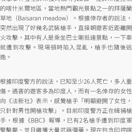
的喀什米爾地區，當地熱門觀光景點之一的拜薩蘭
草地（Baisaran meadow）。根據倖存者的說法，
突然出現了好幾名武裝槍手，直接朝遊客近距離開
火攻擊，其中有人是乘坐巴士剛抵達景點，一下車
就遭到攻擊。現場頓時陷入混亂，槍手也隨後逃
逸。
根據印度警方的說法，已知至少26人死亡，多人重
傷。遇害的遊客多為印度人，而有一名倖存的女性
向《法新社》表示，感覺槍手「明顯避開了女性，
只針對男性開槍攻擊」。目前印度警方正在緝捕槍
手，根據《BBC》報導，已有2名槍手遭到印度軍
警擊斃、並且繳獲大量武器彈藥。現在包含印控喀