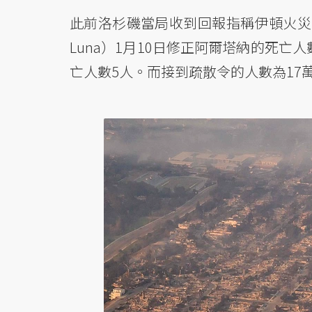
此前洛杉磯當局收到回報指稱伊頓火災在阿
Luna）1月10日修正阿爾塔納的死
亡人數5人。而接到疏散令的人數為17萬9