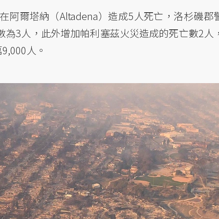
爾塔納（Altadena）造成5人死亡，洛杉磯郡警長
亡人數為3人，此外增加帕利塞茲火災造成的死亡數2
,000人。