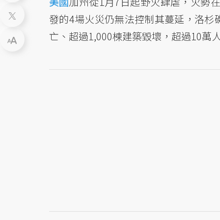
美國
加州從1月7日起野火肆虐，火勢在強烈
發的4場火災仍無法控制其蔓延，洛杉
亡、超過1,000棟建築毀壞，超過10萬