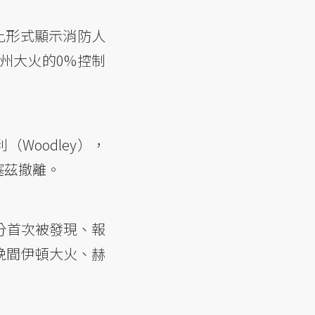
分比形式顯示消防人
州大火的0%控制
（Woodley），
塞茲撤離。
分首次被發現、報
日晚間伊頓大火、赫