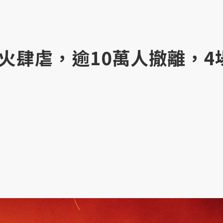
火肆虐，逾10萬人撤離，4