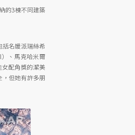
迪納的3棟不同建築
包括名媛派瑞絲希
stal）、馬克哈米爾
卡最佳女配角獎的潔美
很安全，但她有許多朋