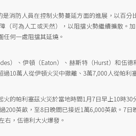
t）指的是消防人員在控制火勢蔓延方面的進展，以百
障（可為人工或天然），以阻擋火勢繼續擴散。加
圍任何一處阻擋其延燒。
es）、伊頓（Eaton）、赫斯特（Hurst）和伍德利
過10萬人從伊頓火災中撤離、3萬7,000人從帕利
火的帕利塞茲火災於當地時間1月7日早上10時30
過200英畝，至8日晚間已接近1萬6,000英畝。7
分左右，伍德利大火爆發。