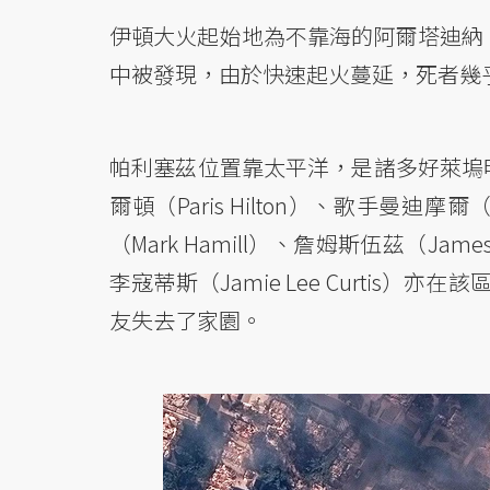
伊頓大火起始地為不靠海的阿爾塔迪納（A
中被發現，由於快速起火蔓延，死者幾
帕利塞茲位置靠太平洋，是諸多好萊塢
爾頓（Paris Hilton）、歌手曼迪摩爾（
（Mark Hamill）、詹姆斯伍茲（
李寇蒂斯（Jamie Lee Curtis）
友失去了家園。