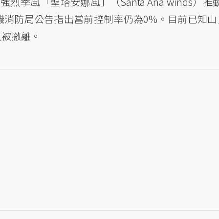
季風「聖塔安娜風」（Santa Ana winds）
磯消防局公告指出當前控制率仍為0%。目前已知山
人被撤離。