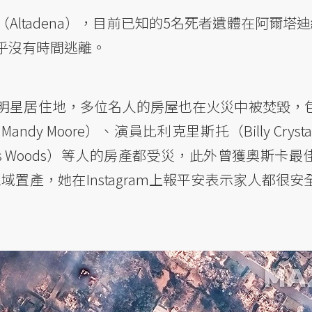
ltadena），目前已知的5名死者遺體在阿爾塔
乎沒有時間逃離。
明星居住地，多位名人的房屋也在火災中被焚毀，
Mandy Moore）、演員比利克里斯托（Billy Cry
James Woods）等人的房產都受災，此外曾獲奧斯
亦在該區域置產，她在Instagram上報平安表示家人都