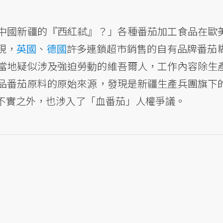
中國新疆的『西紅弒』？」各種番茄加工食品在歐
現，
英國
、
德國
許多連鎖超市銷售的自有品牌番茄
當地疑似涉及強迫勞動的維吾爾人，工作內容除生
品番茄原料的原始來源，發現是新疆生產兵團旗下
不實之外，也涉入了「血番茄」人權爭議。