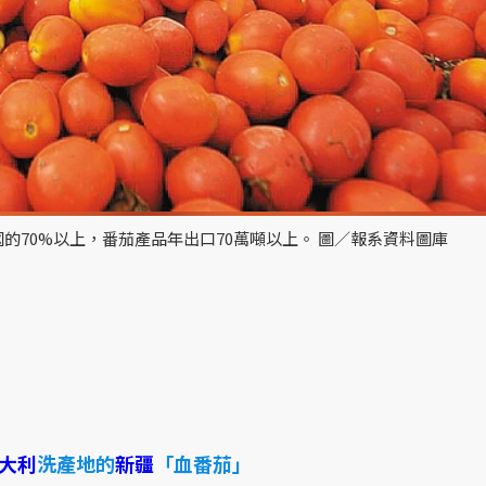
的70%以上，番茄產品年出口70萬噸以上。 圖／報系資料圖庫
大利
洗產地的
新疆
「血番茄」