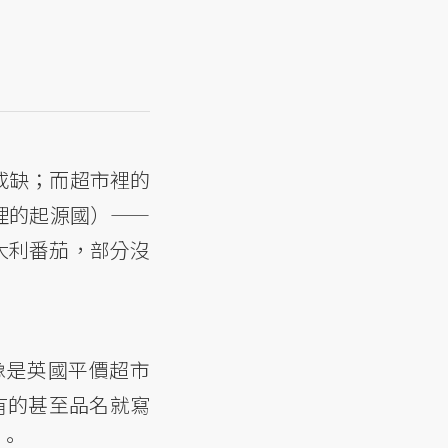
或缺；而超市裡的
理的起源國）——
大利番茄，部分沒
像是英國平價超市
e）；有的甚至品名就寫
）。