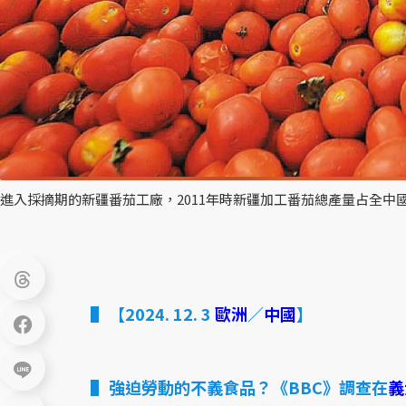
進入採摘期的新疆番茄工廠，2011年時新疆加工番茄總產量占全中國
【2024. 12. 3
歐洲
／
中國
】
強迫勞動的不義食品？《BBC》調查在
義