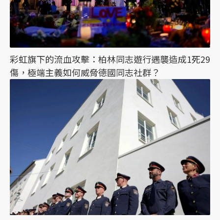
彩虹旗下的流血攻擊：柏林同志遊行遇襲造成1死29
傷，極端主義如何威脅德國同志社群？