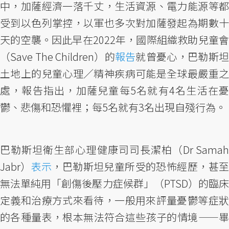
中，加薩經濟一落千丈，生活資源、電力能源等都
受到以色列掌控，以軍也多次對加薩發起為期數十
天的空襲。因此早在2022年，國際組織救助兒童會
（Save The Children）的
報告
就曾憂心，巴勒斯坦
土地上的兒童心理／精神疾病可能是全球最嚴重之
處，報告指出，加薩兒童每5名就有4名生活在憂
鬱、悲傷和恐懼裡；每5名就有3名出現自殘行為。
巴勒斯坦衛生部心理健康司司長潔柏（Dr Samah
Jabr）
表示
，巴勒斯坦兒童所受的恐怖經歷，甚
無法單純用「創傷後壓力症候群」（PTSD）的臨床
定義和治療方式來看待，一般用來評量憂鬱等症狀
的各種量表，根本無法符合這些孩子的情境——畢