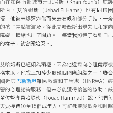
而在加薩南部城市汗尤尼斯（Khan Younis）庇護
所內，艾哈姆斯（Jehad El Hams）也有同樣困
擾。他被未爆彈炸傷而失去右眼和部分手指，一旁
的孩子差點被波及。從此艾哈姆斯出現失眠和定向
障礙，情緒也出了問題。「每當我照鏡子看到自己
的樣子，就會開始哭。」
艾哈姆斯已經頗為積極，因為他還肯向心理健康機
構求助，他找上加薩少數幾個國際組織之一：聯合
國近東
巴勒斯坦
難民救濟和工程處（UNRWA）
營的心理諮詢服務，但未必能獲得恰當的協助。該
單位督導員哈瑪德（Fouad Hammad）說，他們每
天要接待10至15個成年人，可能都飽受飲食和睡眠