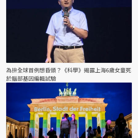
為拚全球首例想昏頭？《科學》揭露上海6歲女童死
於腦部基因編輯試驗