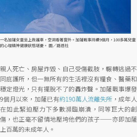
一名加薩女童坐上救護車，空洞看著窗外。加薩戰事持續9個月，100多萬兒童
的心理精神健康狀態堪憂。 圖／路透社
親人死亡、房屋炸毀、自己受傷截肢，輾轉逃過不
同庇護所，但一無所有的生活裡沒有糧食、醫藥和
穩定燈光，只有擺脫不了的轟炸聲。加薩戰事爆發
9個月以來，加薩已有
約190萬人流離失所
，成年
在如此緊迫壓力下多數瀕臨崩潰，同等巨大的創
傷，也正毫不留情地壓垮他們的孩子——亦即加薩
上百萬的未成年人。