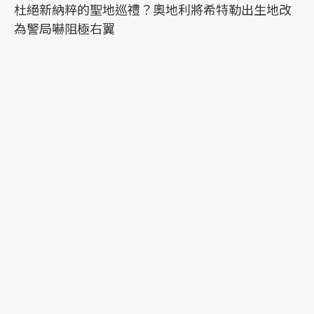
杜絕新納粹的聖地巡禮？奧地利將希特勒出生地改
為警局嚇阻極右翼
最新文章