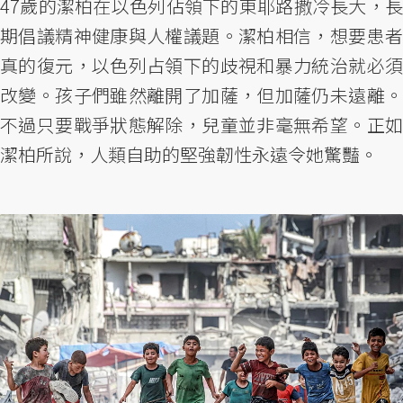
47歲的潔柏在以色列佔領下的東耶路撒冷長大，長
期倡議精神健康與人權議題。潔柏相信，想要患者
真的復元，以色列占領下的歧視和暴力統治就必須
改變。孩子們雖然離開了加薩，但加薩仍未遠離。
不過只要戰爭狀態解除，兒童並非毫無希望。正如
潔柏所說，人類自助的堅強韌性永遠令她驚豔。