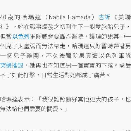
40歲的哈瑪達（Nabila Hamada）
告訴
《美
社》，她在戰事爆發之初剛生下一對雙胞胎兒子，
但當
以色列
軍隊威脅要轟炸醫院，護理師說其中
個兒子太虛弱而無法帶走，哈瑪達只好暫時帶著另
一個兒子離開，不久後醫院果真遭以色列軍隊
突襲摧毀
，她再也不知道另一個寶寶的下落。承受
不了如此打擊，日常生活對她都成了痛苦。
哈瑪達表示：「我很難照顧好其他更大的孩子，也
無法給他們需要的關愛。」