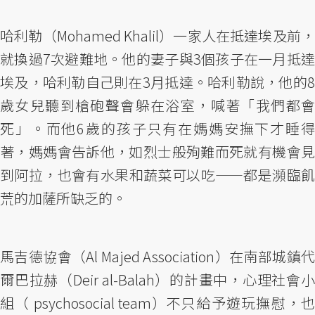
哈利勒（Mohamed Khalil）一家人在抵達埃及前，
就換過7次避難地。他的妻子與3個孩子在一月抵達
埃及，哈利勒自己則在3月抵達。哈利勒說，他的8
歲女兒聽到槍砲聲會躲在浴室，喊著「我們都會
死」。而他6歲的孩子只有在媽媽安撫下才睡得
著，媽媽會告訴他，如烈士般殉難而死就有機會見
到阿拉，也會有水果和蔬菜可以吃——都是瀕臨飢
荒的加薩所缺乏的。
馬吉德協會（Al Majed Association）在南部城鎮代
爾巴拉赫（Deir al-Balah）的計畫中，心理社會小
組（ psychosocial team）不只給予遊玩撫慰，也