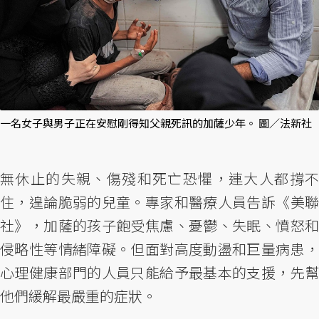
一名女子與男子正在安慰剛得知父親死訊的加薩少年。 圖／法新社
無休止的失親、傷殘和死亡恐懼，連大人都撐不
住，遑論脆弱的兒童。專家和醫療人員告訴《美聯
社》，加薩的孩子飽受焦慮、憂鬱、失眠、憤怒和
侵略性等情緒障礙。但面對高度動盪和巨量病患，
心理健康部門的人員只能給予最基本的支援，先幫
他們緩解最嚴重的症狀。