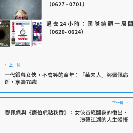
（0627 - 0701）
過去24小時：國際鏡頭一周間
（0620- 0624）
←
上一篇
一代銀幕女俠，不會笑的童年：「華夫人」鄭佩佩病
逝，享壽78歲
下一篇
→
鄭佩佩與《唐伯虎點秋香》：女俠谷底翻身的復出，
演藝江湖的人生體悟