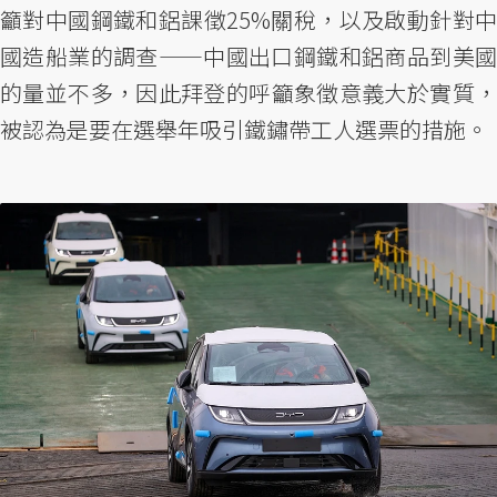
籲對中國鋼鐵和鋁課徵25%關稅，以及啟動針對中
國造船業的調查——中國出口鋼鐵和鋁商品到美國
的量並不多，因此拜登的呼籲象徵意義大於實質，
被認為是要在選舉年吸引鐵鏽帶工人選票的措施。