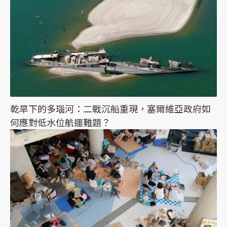
乾旱下的多瑙河：二戰沉船重現，塞爾維亞政府如
何應對低水位航運難題？