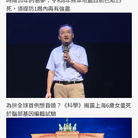
時隔10年的惡夢：令和8年熊本地震目前已知13
死，須提防1周內再有強震
為拚全球首例想昏頭？《科學》揭露上海6歲女童死
於腦部基因編輯試驗