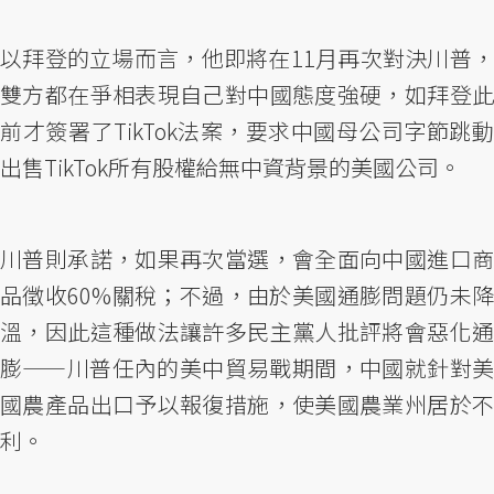
以拜登的立場而言，他即將在11月再次對決川普，
雙方都在爭相表現自己對中國態度強硬，如拜登此
前才簽署了TikTok法案，要求中國母公司字節跳動
出售TikTok所有股權給無中資背景的美國公司。
川普則承諾，如果再次當選，會全面向中國進口商
品徵收60%關稅；不過，由於美國通膨問題仍未降
溫，因此這種做法讓許多民主黨人批評將會惡化通
膨——川普任內的美中貿易戰期間，中國就針對美
國農產品出口予以報復措施，使美國農業州居於不
利。