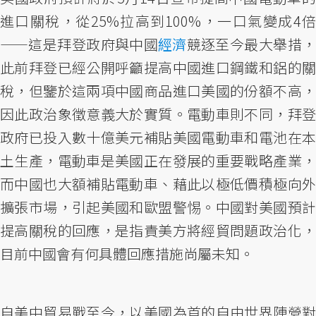
進口關稅，從25%拉高到100%，一口氣變成4倍
——這是拜登政府與中國
經濟
競逐至今最大舉措
此前拜登已經公開呼籲提高中國進口鋼鐵和鋁的關
稅，但鑒於這兩項中國商品進口美國的份額不高，
因此政治象徵意義大於實質。電動車則不同，拜登
政府已投入數十億美元補貼美國電動車和電池在本
土生產，電動車是美國正在發展的重要戰略產業，
而中國也大額補貼電動車、藉此以極低價積極向外
擴張市場，引起美國和歐盟警惕。中國對美國預計
提高關稅的回應，是指責美方將經貿問題政治化，
目前中國會有何具體回應措施尚屬未知。
自美中貿易戰至今，以美國為首的自由世界陣營對