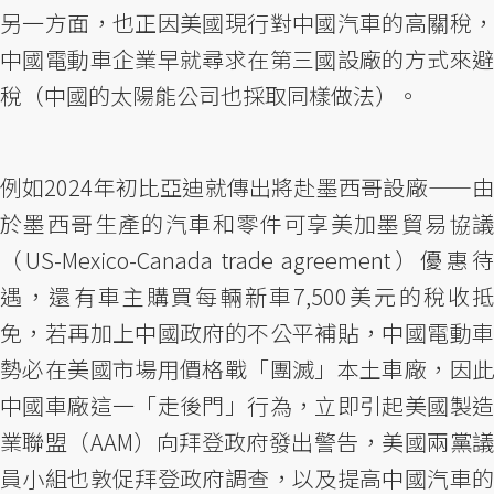
另一方面，也正因美國現行對中國汽車的高關稅，
中國電動車企業早就尋求在第三國設廠的方式來避
稅（中國的太陽能公司也採取同樣做法）。
例如2024年初比亞迪就傳出將赴墨西哥設廠——由
於墨西哥生產的汽車和零件可享美加墨貿易協議
（US-Mexico-Canada trade agreement）優惠待
遇，還有車主購買每輛新車7,500美元的稅收抵
免，若再加上中國政府的不公平補貼，中國電動車
勢必在美國市場用價格戰「團滅」本土車廠，因此
中國車廠這一「走後門」行為，立即引起美國製造
業聯盟（AAM）向拜登政府發出警告，美國兩黨議
員小組也敦促拜登政府調查，以及提高中國汽車的