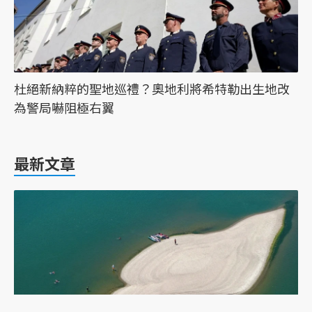
杜絕新納粹的聖地巡禮？奧地利將希特勒出生地改
為警局嚇阻極右翼
最新文章