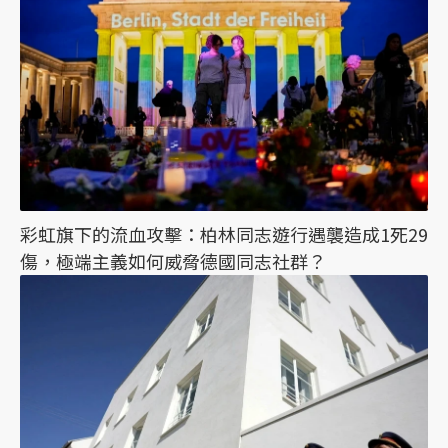
彩虹旗下的流血攻擊：柏林同志遊行遇襲造成1死29
傷，極端主義如何威脅德國同志社群？