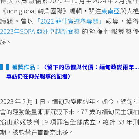
得獎人周慧儀於2020年10月至2024年2月擔任
《udn global 轉角國際》編輯，關注
東南亞
與人權
議題。曾以
「2022 菲律賓選舉專題」
報導，獲得
2023年SOPA 亞洲卓越新聞獎
的解釋性報導獎優
勝。
▌獲獎作品：
〈留下的恐懼與代價：緬甸政變兩年..
專訪仍在仰光報導的記者〉
2023 年 2 月 1 日，緬甸政變兩週年。如今，緬甸社
會的運動能量漸漸沉寂下來，77 歲的緬甸民主領袖
翁山蘇姬被判 19 項罪名全部成立，總計 33 年刑
期，被軟禁在首都奈比多。