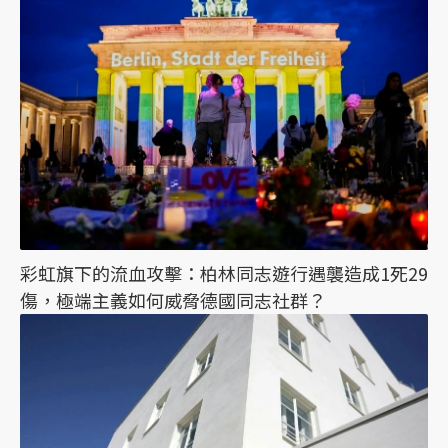
彩虹旗下的流血攻擊：柏林同志遊行遇襲造成1死29
傷，極端主義如何威脅德國同志社群？