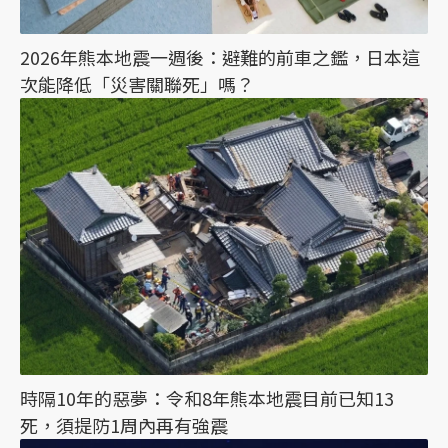
2026年熊本地震一週後：避難的前車之鑑，日本這
次能降低「災害關聯死」嗎？
時隔10年的惡夢：令和8年熊本地震目前已知13
死，須提防1周內再有強震