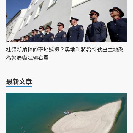
杜絕新納粹的聖地巡禮？奧地利將希特勒出生地改
為警局嚇阻極右翼
最新文章