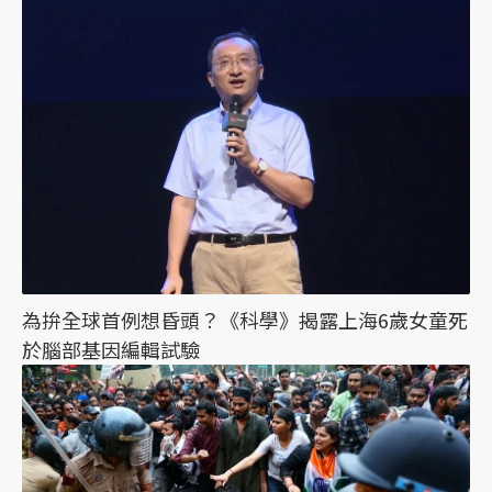
為拚全球首例想昏頭？《科學》揭露上海6歲女童死
於腦部基因編輯試驗