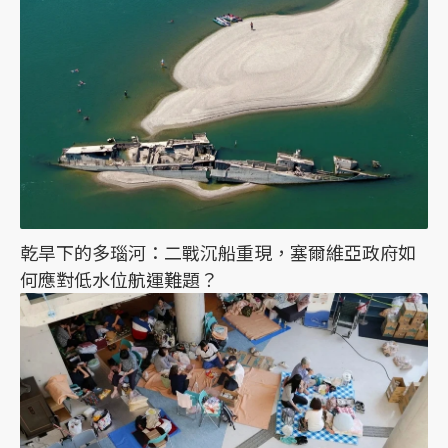
乾旱下的多瑙河：二戰沉船重現，塞爾維亞政府如
何應對低水位航運難題？