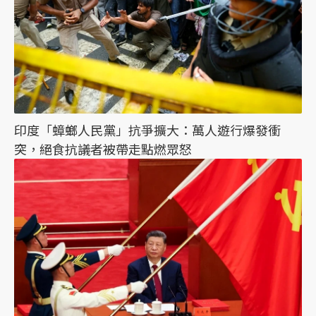
印度「蟑螂人民黨」抗爭擴大：萬人遊行爆發衝
突，絕食抗議者被帶走點燃眾怒