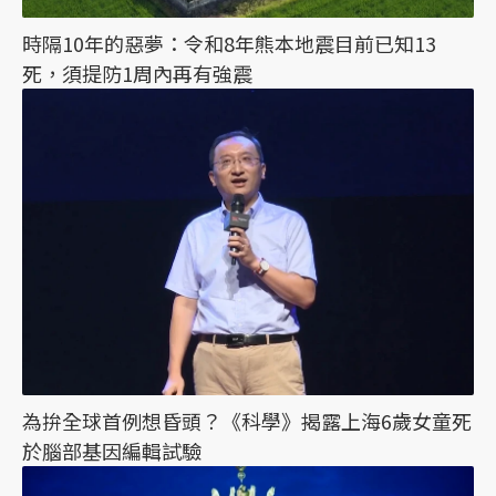
時隔10年的惡夢：令和8年熊本地震目前已知13
死，須提防1周內再有強震
為拚全球首例想昏頭？《科學》揭露上海6歲女童死
於腦部基因編輯試驗