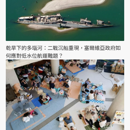
乾旱下的多瑙河：二戰沉船重現，塞爾維亞政府如
何應對低水位航運難題？