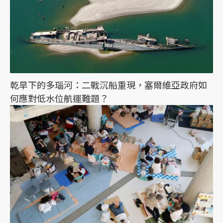
乾旱下的多瑙河：二戰沉船重現，塞爾維亞政府如
何應對低水位航運難題？