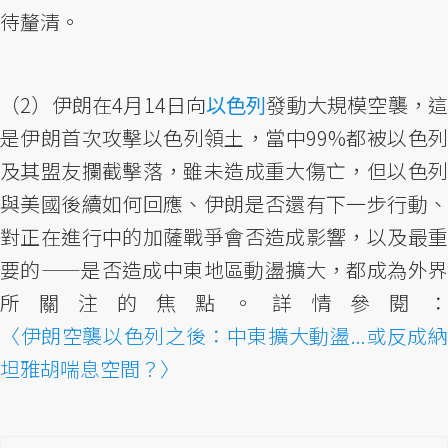
待釐清。
（2）伊朗在4月14日向
以色列
發動大規模空襲，
是伊朗首次攻擊以色列領土，當中99%都被以色列
及其盟友攔截擊落，雖未造成重大傷亡，但以色列
與美國後續如何回應、伊朗是否還有下一步行動、
對正在進行中的加薩戰爭會否造成影響，以及最重
要的——是否造成中東地區動盪擴大，都成為外界
所關注的焦點。詳情參閱：
〈伊朗空襲以色列之後：中東擴大動盪...或反成納
坦雅胡喘息空間？〉