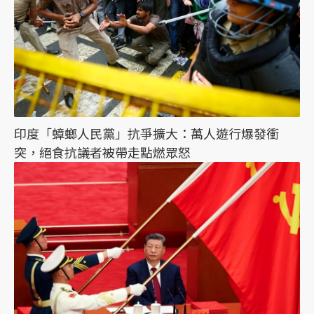
印度「蟑螂人民黨」抗爭擴大：萬人遊行爆發衝
突，絕食抗議者被帶走點燃眾怒