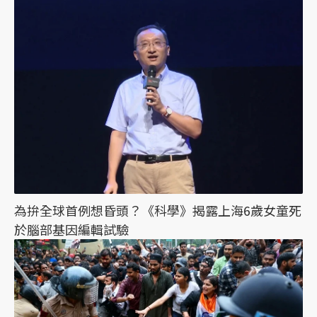
為拚全球首例想昏頭？《科學》揭露上海6歲女童死
於腦部基因編輯試驗