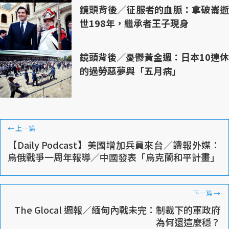
鏡頭背後／征服者的血脈：拿破崙逝
世198年，繼承者王子現身
鏡頭背後／憂鬱黃金週：日本10連休
的過勞惡夢與「五月病」
←
上一篇
【Daily Podcast】美國增加兵員來台／讀報外媒：
烏俄戰爭一周年報導／中國發表「烏克蘭和平計畫」
下一篇
→
The Glocal 週報／緬甸內戰未完：制裁下的軍政府
為何還這麼穩？