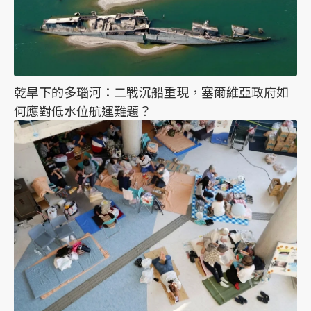
乾旱下的多瑙河：二戰沉船重現，塞爾維亞政府如
何應對低水位航運難題？