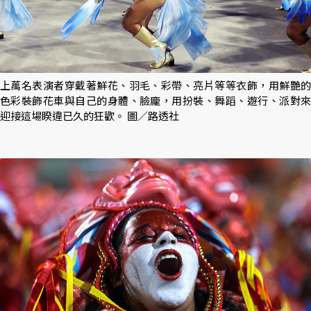
上萬名表演者穿戴著鮮花、羽毛、彩帶、亮片等等衣飾，用鮮艷的
色彩裝飾花車與自己的身體、臉龐，用扮裝、舞蹈、遊行、派對來
迎接這場睽違已久的狂歡。 圖／路透社