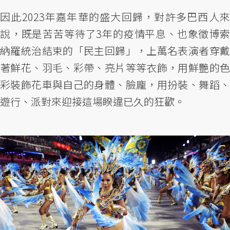
因此2023年嘉年華的盛大回歸，對許多巴西人來
說，既是苦苦等待了3年的疫情平息、也象徵博索
納羅統治結束的「民主回歸」，上萬名表演者穿戴
著鮮花、羽毛、彩帶、亮片等等衣飾，用鮮艷的色
彩裝飾花車與自己的身體、臉龐，用扮裝、舞蹈、
遊行、派對來迎接這場睽違已久的狂歡。