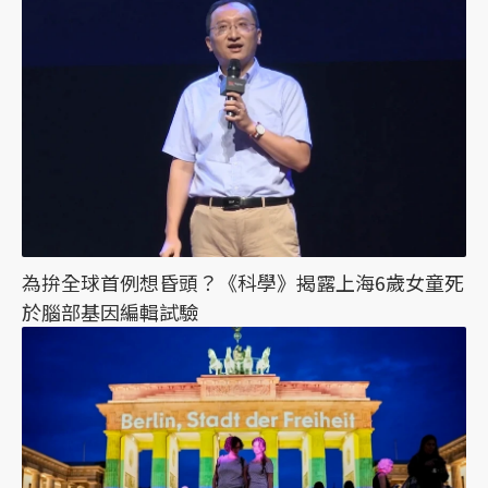
為拚全球首例想昏頭？《科學》揭露上海6歲女童死
於腦部基因編輯試驗