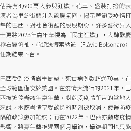
估將有4,600萬人參與狂歡，花車、盛裝打扮的表
演者為里約街頭注入歡騰氛圍，揭示著飽受疫情打
擊的巴西，對社會復甦的殷殷期盼，許多藝術界人
士更將2023年嘉年華視為「民主狂歡」，大肆歡慶
極右翼領袖、前總統博索納羅（Flávio Bolsonaro）
任期結束下台。
巴西受到疫情嚴重衝擊，死亡病例數超過70萬，在
全球範圍僅次於美國。在疫情大流行的2021年，巴
西被迫停辦該年嘉年華，對飽受疫情所苦的當地人
來說，本應盡情享受歡愉的時刻被取消，使得防疫
隔離政策愈加難熬；而在2022年，巴西亦顧慮疫情
影響，將嘉年華推遲兩個月舉辦，舉辦期間也只能