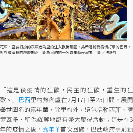
花車、盛裝打扮的表演者為里約注入歡騰氛圍，揭示著飽受疫情打擊的巴西，
對社會復甦的殷殷期盼。圖為里約的一名嘉年華表演者。 圖／法新社
「這是後疫情的狂歡，民主的狂歡，重生的狂
歡。」
巴西
里約熱內盧在2月17日至25日間，展
舉世聞名的嘉年華，除里約外，還包括勒西菲、薩
爾瓦多、聖保羅等地都有盛大慶祝活動；這是在3
年的疫情之後，
嘉年華
首次回歸，巴西政府事前