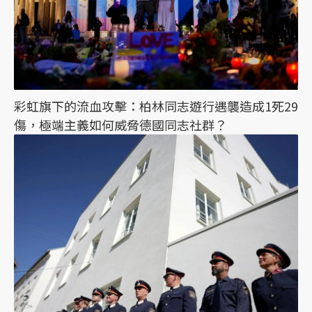
彩虹旗下的流血攻擊：柏林同志遊行遇襲造成1死29
傷，極端主義如何威脅德國同志社群？