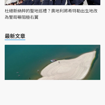
杜絕新納粹的聖地巡禮？奧地利將希特勒出生地改
為警局嚇阻極右翼
最新文章