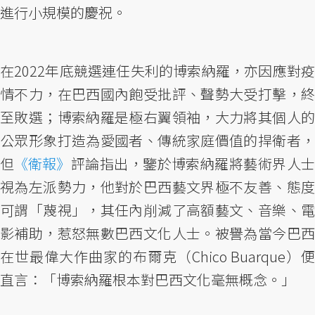
進行小規模的慶祝。
在2022年底競選連任失利的博索納羅，亦因應對疫
情不力，在巴西國內飽受批評、聲勢大受打擊，終
至敗選；博索納羅是極右翼領袖，大力將其個人的
公眾形象打造為愛國者、傳統家庭價值的捍衛者，
但
《衛報》
評論指出，鑒於博索納羅將藝術界人
視為左派勢力，他對於巴西藝文界極不友善、態度
可謂「蔑視」，其任內削減了高額藝文、音樂、電
影補助，惹怒無數巴西文化人士。被譽為當今巴西
在世最偉大作曲家的布爾克（Chico Buarque）便
直言：「博索納羅根本對巴西文化毫無概念。」