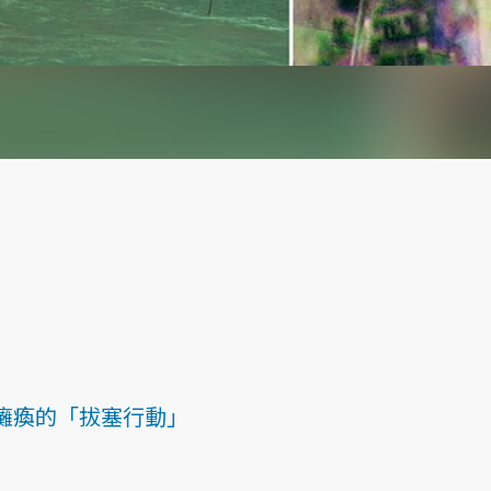
癱瘓的「拔塞行動」