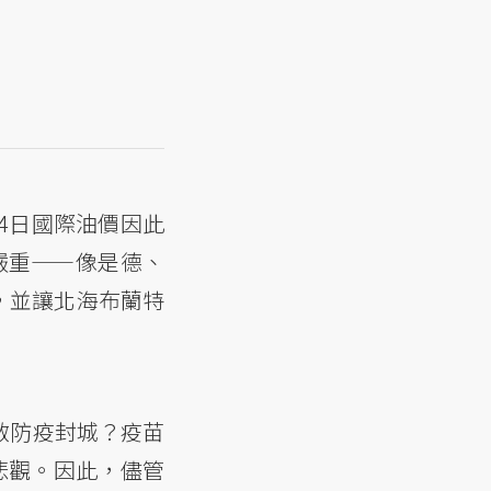
24日國際油價因此
嚴重——像是德、
，並讓北海布蘭特
啟防疫封城？疫苗
悲觀。因此，儘管