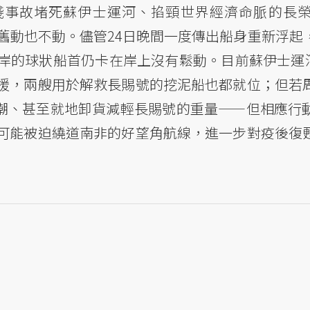
擱淺事故堵死蘇伊士運河、掐頸世界經濟命脈的長
舊動也不動。儘管24日晚間一度傳出船身重新浮起
岸的球狀船首仍卡在岸上沒有鬆動。目前蘇伊士運河
援，兩艘用於解救長賜號的挖泥船也都就位；但若
漲潮、甚至就地卸貨減輕長賜號的重量——但相應行
可能被迫繞道南非的好望角航線，進一步對疫後復