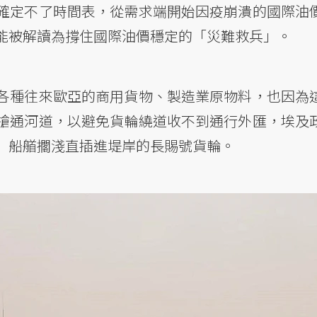
確定不了時間表，從需求端開始因疫崩潰的國際油
能被解讀為撐住國際油價穩定的「災難救兵」。
各種往來歐亞的商用貨物、製造業原物料，也因為
搶通河道，以避免貨輪繞道收不到通行外匯，埃及
」船艏擱淺直插進堤岸的長賜號貨輪。