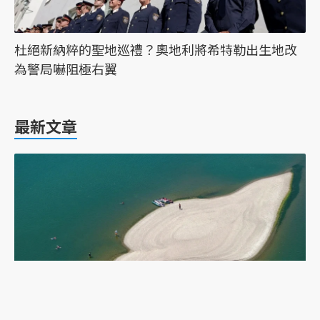
杜絕新納粹的聖地巡禮？奧地利將希特勒出生地改
為警局嚇阻極右翼
最新文章