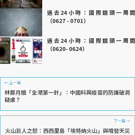
過去24小時：國際鏡頭一周間
（0627 - 0701）
過去24小時：國際鏡頭一周間
（0620- 0624）
←
上一篇
林鄭月娥「全港第一針」：中國科興疫苗的防護破洞
疑慮？
下一篇
→
火山巨人之怒：西西里島「埃特納火山」與噴發天災