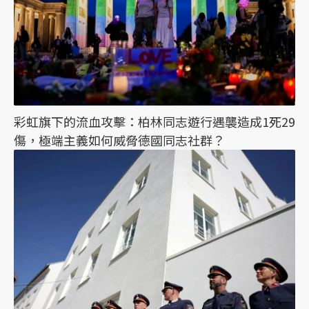
彩虹旗下的流血攻擊：柏林同志遊行遇襲造成1死29
傷，極端主義如何威脅德國同志社群？