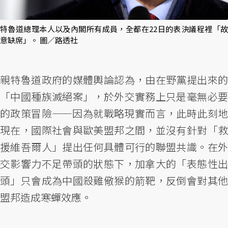
特魯道總理本人以及內閣所有成員，全都在22日的表決議程裡「故
意缺席」。 圖／路透社
親特魯道政府的媒體輿論認為，由在野黨提出來的
「中國種族滅絕案」，於外交實務上只是毫無必要
的政策冒險——因為就戰略現實而言，此時此刻地
現在，國際社會與歐美盟邦之間，並沒有針對「救
援維吾爾人」提出任何具體可行的聯盟共識。在外
交影響力不足帶頭的狀態下，加拿大的「表態性出
頭」只會成為中國殺雞儆猴的箭靶，反倒會對其他
盟邦造成寒蟬效應。