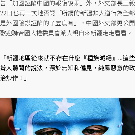
告「加國誣陷中國的報復後果」外，外交部長王毅
22日也再一次地否認「所謂的新疆非人道行為全都
是外國陰謀誣陷的子虛烏有」，中國外交部更公開
歡迎聯合國人權委員會派人親自來新疆走走看看。
「新疆地區從來就不存在什麼『種族滅絕』...這些
聳人聽聞的說法，源於無知和偏見，純屬惡意的政
治炒作！」