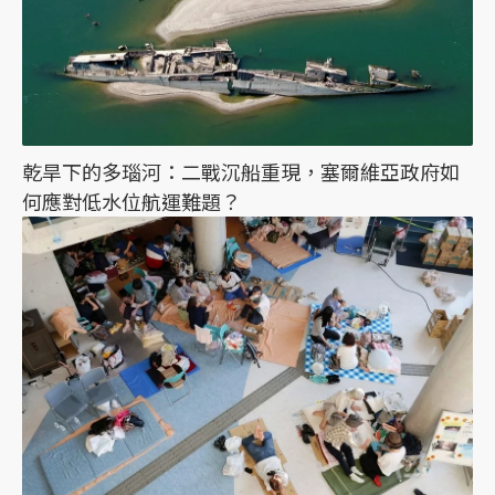
乾旱下的多瑙河：二戰沉船重現，塞爾維亞政府如
何應對低水位航運難題？