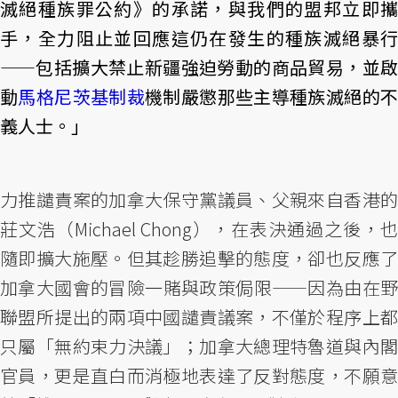
滅絕種族罪公約》的承諾，與我們的盟邦立即攜
手，全力阻止並回應這仍在發生的種族滅絕暴行
——包括擴大禁止新疆強迫勞動的商品貿易，並啟
動
馬格尼茨基制裁
機制嚴懲那些主導種族滅絕的
義人士。」
力推譴責案的加拿大保守黨議員、父親來自香港的
莊文浩（Michael Chong），在表決通過之後，也
隨即擴大施壓。但其趁勝追擊的態度，卻也反應了
加拿大國會的冒險一賭與政策侷限——因為由在野
聯盟所提出的兩項中國譴責議案，不僅於程序上都
只屬「無約束力決議」；加拿大總理特魯道與內閣
官員，更是直白而消極地表達了反對態度，不願意