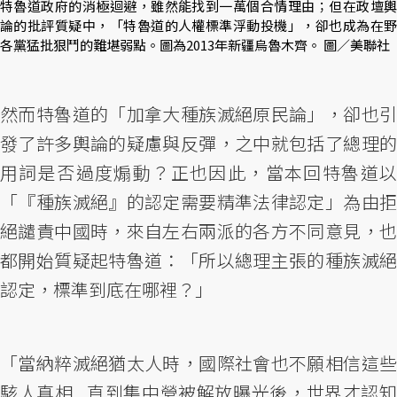
特魯道政府的消極迴避，雖然能找到一萬個合情理由；但在政壇輿
論的批評質疑中，「特魯道的人權標準浮動投機」，卻也成為在野
各黨猛批狠鬥的難堪弱點。圖為2013年新疆烏魯木齊。 圖／美聯社
然而特魯道的「加拿大種族滅絕原民論」，卻也引
發了許多輿論的疑慮與反彈，之中就包括了總理的
用詞是否過度煽動？正也因此，當本回特魯道以
「『種族滅絕』的認定需要精準法律認定」為由拒
絕譴責中國時，來自左右兩派的各方不同意見，也
都開始質疑起特魯道：「所以總理主張的種族滅絕
認定，標準到底在哪裡？」
「當納粹滅絕猶太人時，國際社會也不願相信這些
駭人真相...直到集中營被解放曝光後，世界才認知