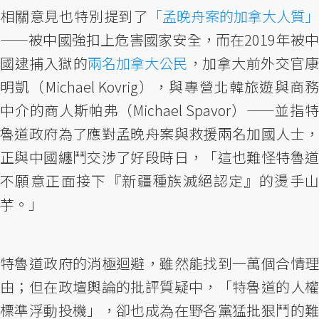
相關意見也特別提到了
「孟晚舟案的加拿大人質」
——被中國強扣上危害國家安全，而在2019年被中
國逮捕入獄的
兩名加拿大公民
，加拿大前外交官
明凱（Michael Kovrig），與專營北韓旅遊與商務
中介的商人斯帕弗（Michael Spavor）——並指特
魯道政府為了應對孟晚舟案與救援兩名加國人士，
正與中國纏鬥交涉了好段時日，「這也難怪特魯道
不願意正面接下『新疆種族滅絕認定』的燙手山
芋。」
特魯道政府的消極迴避，雖然能找到一萬個合情理
由；但在政壇輿論的批評質疑中，「特魯道的人權
標準浮動投機」，卻也成為在野各黨猛批狠鬥的難