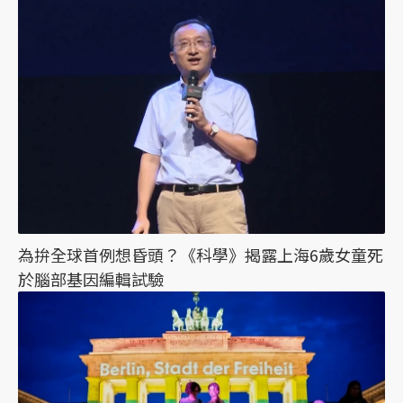
為拚全球首例想昏頭？《科學》揭露上海6歲女童死
於腦部基因編輯試驗