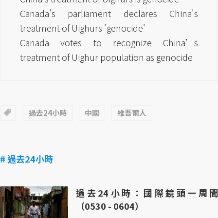
Canada's parliament declares China's
treatment of Uighurs 'genocide'
Canada votes to recognize China’s
treatment of Uighur population as genocide
過去24小時
中國
維吾爾人
# 過去24小時
過去24小時：國際鏡頭一周間
（0530 - 0604）