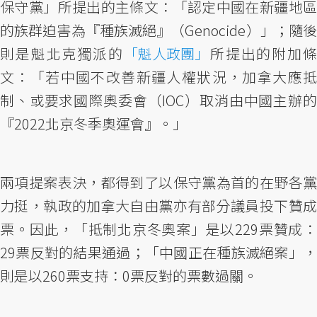
保守黨」所提出的主條文：「認定中國在新疆地區
的族群迫害為『種族滅絕』（Genocide）」；隨後
則是魁北克獨派的
「魁人政團」
所提出的附加
文：「若中國不改善新疆人權狀況，加拿大應抵
制、或要求國際奧委會（IOC）取消由中國主辦的
『2022北京冬季奧運會』。」
兩項提案表決，都得到了以保守黨為首的在野各黨
力挺，執政的加拿大自由黨亦有部分議員投下贊成
票。因此，「抵制北京冬奧案」是以229票贊成：
29票反對的結果通過；「中國正在種族滅絕案」，
則是以260票支持：0票反對的票數過關。