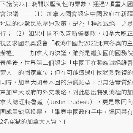
下議院22日晚間以壓倒性的票數，通過2項重大國
會決議——（1）加拿大國會認定中國政府在新疆
地區的少數民族壓迫政策，是為「種族滅絕」之暴
行；（2）如果中國不改善新疆暴政，加拿大應正
視要求國際奧委會「取消中國對2022北京冬奧的主
辦權」——加拿大的決議，雖然是繼美國的國務院
表態後，世界第二個認定「中國正在種族滅絕維吾
爾人」的國家單位；但在可能遭遇中國猛烈報復的
同時，加拿大國會本回的決議類型，也無法實質約
束加拿大政府的外交戰略，對此態度特別消極的加
拿大總理特魯道（Justin Trudeau），更是夥同內
閣成員缺席投票，「畢竟中國政府手中，還囚禁有
2名冤獄的加拿大人質。」