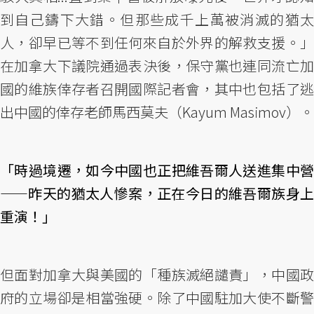
到自己鑄下大錯。但那些成千上萬被消滅的猶太
人，卻早已等不到任何來自於外界的解救支援。」
在加拿大下議院通過表決後，保守黨也連同流亡加
國的維族倖存者召開國際記者會，其中也包括了逃
出中國的倖存老師馬西莫夫（Kayum Masimov）。
「時過境遷，如今中國也正把維吾爾人送進集中營
——昨天的猶太人慘案，正在今日的維吾爾族身上
重演！」
但面對加拿大與美國的「種族滅絕譴責」，中國政
府的立場卻是相當強硬。除了中國駐加大使不斷警