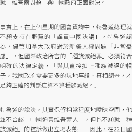
就「維吾爾問題」與中國政府正面對決。
事實上，在上個星期的國會質詢中，特魯道總理就
不願支持在野黨的「譴責中國決議」。特魯道認
為，儘管加拿大政府對於新疆人權問題「非常憂
慮」，但國際政治所言的「種族滅絕罪」必須符合
明確的法律定義，「與其直接扣上種族滅絕的帽
子，我國政府需要更多的現地事證、真相調查，才
足夠正確的判斷這算不算種族滅絕。」
特魯道的說法，其實保留相當程度地曖昧空間，他
並不否認「中國迫害維吾爾人」，但也不願就「種
族滅絕」的控訴做出立場表態——因此，在22日國