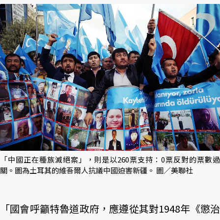
「中國正在種族滅絕案」，則是以260票支持：0票反對的票數過
關。圖為土耳其的維吾爾人抗議中國迫害新疆。 圖／美聯社
「國會呼籲特魯道政府，應遵從其對1948年《懲治