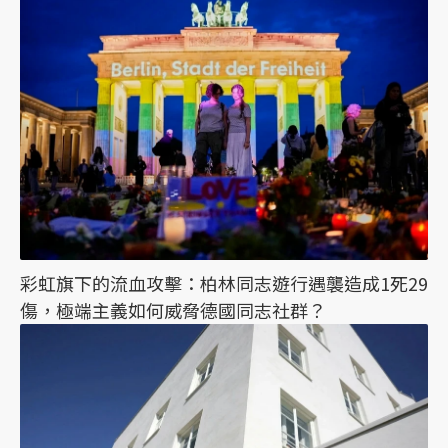
彩虹旗下的流血攻擊：柏林同志遊行遇襲造成1死29
傷，極端主義如何威脅德國同志社群？