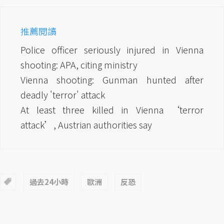
推薦閱讀
Police officer seriously injured in Vienna
shooting: APA, citing ministry
Vienna shooting: Gunman hunted after
deadly 'terror' attack
At least three killed in Vienna ‘terror
attack’, Austrian authorities say
過去24小時
歐洲
反恐