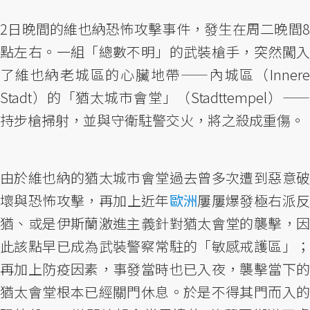
2日晚間的維也納恐怖攻擊事件，發生在周二晚間8
點左右。一組「總數不明」的武裝槍手，突然闖入
了維也納老城區的心臟地帶——內城區（Innere
Stadt）的「猶太城市會堂」（Stadttempel）——
持步槍掃射，並與守衛駐警交火，將之殺成重傷。
由於維也納的猶太城市會堂過去曾多次遭到惡意破
壞與恐怖攻擊，再加上近年
歐洲
屢屢爆發極右派
猶、或是伊斯蘭激進主義針對猶太會堂的襲擊，因
此該點早已成為武裝警察常駐的「敏感戒護區」；
再加上防疫因素，事發當時也已入夜，襲擊當下的
猶太會堂根本已經關門休息。於是不得其門而入的