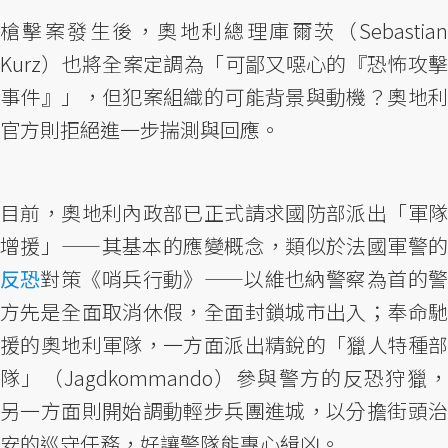
槍擊案發生後，奧地利總理庫爾茨（Sebastian
Kurz）也將全案定調為「可鄙又噁心的『恐怖攻擊
事件』」，但犯案組織的可能背景與動機？奧地利
官方則拒絕進一步揣測與回應。
目前，奧地利內政部已正式請求國防部派出「軍隊
增援」——其基本的應變概念，類似於法國軍警的
反恐
對策《哨兵行動》——以維也納警察為首的警
方先是全面取消休假，全面封鎖城市出入；奉命馳
援的奧地利軍隊，一方面派出精銳的「獵人特種部
隊」（Jagdkommando）參與警方的反恐狩獵，
另一方面則開始調動輕步兵團進城，以分擔街頭治
安的巡守任務，好讓警隊能專心緝凶。