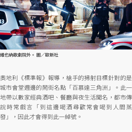
維也納歌劇院外。 圖／歐新社
奧地利《標準報》報導，槍手的掃射目標針對的是
城市會堂週邊的鬧街名點「百慕達三角洲」。此一
地帶以數家經典酒吧、餐廳與夜生活聞名，都市傳
說時常戲言「到這邊喝酒尋歡常會喝到人間蒸
發」，因此才會得到此一綽號。