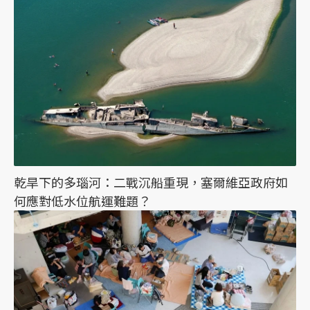
乾旱下的多瑙河：二戰沉船重現，塞爾維亞政府如
何應對低水位航運難題？