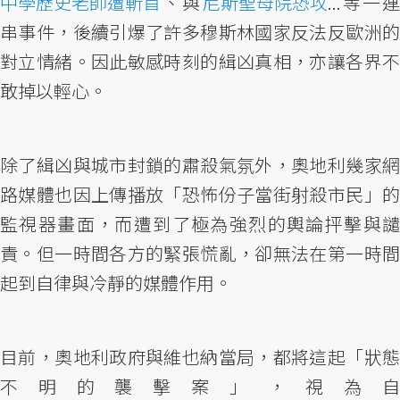
中學歷史老師遭斬首
、與
尼斯聖母院恐攻
...等一連
串事件，後續引爆了許多穆斯林國家反法反歐洲的
對立情緒。因此敏感時刻的緝凶真相，亦讓各界不
敢掉以輕心。
除了緝凶與城市封鎖的肅殺氣氛外，奧地利幾家網
路媒體也因上傳播放「恐怖份子當街射殺市民」的
監視器畫面，而遭到了極為強烈的輿論抨擊與譴
責。但一時間各方的緊張慌亂，卻無法在第一時間
起到自律與冷靜的媒體作用。
目前，奧地利政府與維也納當局，都將這起「狀態
不明的襲擊案」，視為自