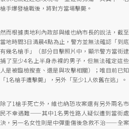
槍手爆發槍戰後，將對方當場擊斃。
然而根據奧地利內政部與維也納市長的說法，截至
當地時間3日清晨4點為止，警方並無法確認「到底
有幾名槍手」（部分目擊照片中，顯示警方當街逮
捕了至少4名上半身赤裸的男子，但無法確定這些
人是被臨檢搜查、還是與攻擊相關）；唯目前已知
「1名槍手遭擊斃」，另外「至少1人依舊在逃」。
除了1槍手死亡外，維也納恐攻案還有另外兩名市
民不幸遇難——其中1名男性路人疑似遭到當街處
決，另一名女性則是中彈重傷後急救不治——全案