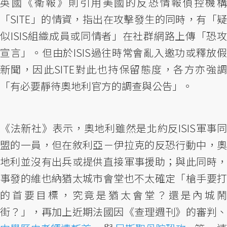
英國《衛報》則引用美國的反恐情報偵控機構
「SITE」的情資，指出在攻擊發生的同時，有「疑
似ISIS組織成員或同情者」在社群網路上傳「恐攻
宣言」。但由於ISIS過往時常會亂入邀功或釋放假
新聞，因此SITE對此也持保留態度，各方亦強調
「有必要靜待奧地利官方的調查與公告」。
《法新社》表示，奧地利雖然是北約反ISIS軍事同
盟的一員，但在敘利亞－伊拉克的反恐行動中，奧
地利並沒有出兵或提供直接軍事援助；與此同時，
事發的維也納猶太城市會堂也不太確定「槍手要打
的首要目標，究竟是猶太會堂？還是內城鬧
街？」，再加上近期法國因《查理週刊》的審判、