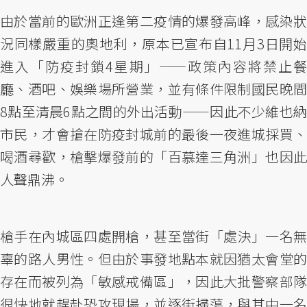
由於當前的歐洲正逢第二疫情的爆發高峰，感染狀
況同樣嚴重的奧地利，原本已宣布自11月3日開始
進入「防疫封鎖4星期」——政策內容將禁止餐
廳、酒吧、娛樂場所營業，並有條件限制國民晚間
8點至清晨6點之間的外出活動——因此不少維也納
市民，才會搶在防疫封城前的最後一夜進城採買、
喝酒尋歡，槍擊爆發前的「百慕達三角洲」也因此
人聲鼎沸。
槍手在內城區四處開槍，甚至當街「處決」一名無
辜的路人男性。但由於事發地點本就因猶太會堂的
存在而被列為「敏感戒備區」，因此大批警察部隊
很快地就趕赴恐攻現場，並逐街掃蕩，與其中一名