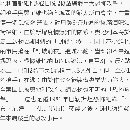
地利首都維也納2日晚間8點爆發重大恐怖攻擊，一
組槍手突襲了維也納內城區的猶太城市會堂，在重
傷一名武裝巡警後，對周邊6條街道的餐廳酒吧沿
街掃射。由於新增疫情爆炸的關係，奧地利本將於
周二啟動為期4週的「封鎖防疫」，因此不少維也
納市民搶在「封城前夜」進城小酌，豈料卻不幸遭
遇恐攻。根據維也納市府的說法，直至3日清晨4點
為止，已知2名市民1名槍手共3人死亡，但「至少1
名槍手」在逃；由於作案歹徒裝備專業火力強大，
全案因此被奧地利政府定調為動機不明的「恐怖攻
擊」——這也是繼1981年巴勒斯坦恐怖組織「阿
布．尼達」（Abu Nidal）突襲之後，維也納近40
年來最嚴重的恐攻事件。