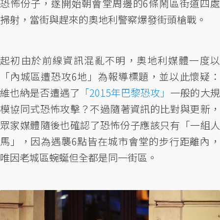
恐怖份子，遂開始朝會堂周邊的6條鬧區街道四處
掃射，當街與趕來的奧地利警察爆發街頭槍戰。
起初由於前線資訊混亂不明，奧地利媒體一度以
「內城區遭恐攻6地」為報導標題，並以此懷疑：
維也納是否遭遇了
「2015年巴黎恐攻」
一般的大
模協同式恐怖攻擊？不過隨著資訊的比對與更新，
眾家媒體隨後也確認了恐怖份子應該只有「一組人
馬」，因為遇襲6點皆在城市會堂的步行距離內，
唯因老城區蜿蜒但全都是同一街區。