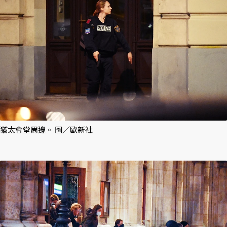
猶太會堂周邊。 圖／歐新社