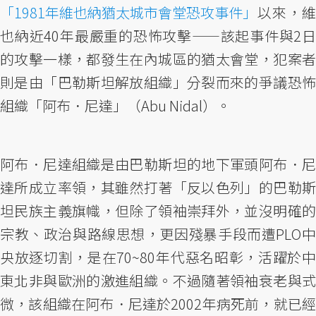
「1981年維也納猶太城市會堂恐攻事件」
以來，維
也納近40年最嚴重的恐怖攻擊——該起事件與2日
的攻擊一樣，都發生在內城區的猶太會堂，犯案者
則是由「巴勒斯坦解放組織」分裂而來的爭議恐怖
組織「阿布．尼達」（Abu Nidal）。
阿布．尼達組織是由巴勒斯坦的地下軍頭阿布．尼
達所成立率領，其雖然打著「反以色列」的巴勒斯
坦民族主義旗幟，但除了領袖崇拜外，並沒明確的
宗教、政治與路線思想，更因殘暴手段而遭PLO中
央放逐切割，是在70~80年代惡名昭彰，活躍於中
東北非與歐洲的激進組織。不過隨著領袖衰老與式
微，該組織在阿布．尼達於2002年病死前，就已經