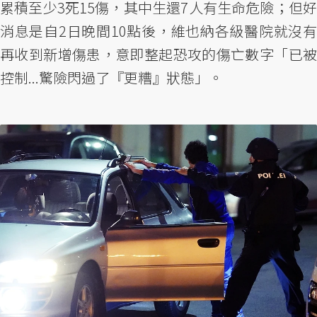
累積至少3死15傷，其中生還7人有生命危險；但好
消息是自2日晚間10點後，維也納各級醫院就沒有
再收到新增傷患，意即整起恐攻的傷亡數字「已被
控制...驚險閃過了『更糟』狀態」。