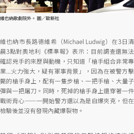
維也納歌劇院外。 圖／歐新社
維也納市長路德維希（Michael Ludwig）在3日清
晨3點對奧地利《標準報》表示：目前調查還無法
確認兇手的來歷與動機，只知道「槍手組合非常專
業...火力強大，疑有軍事背景」，因為在被警方擊
斃的槍手身上，配有一隻步槍、一把手槍、大量子
彈與一把屠刀。同時，死掉的槍手身上還穿著一件
戰術背心——一開始警方還以為是自爆夾克，但在
檢驗後並沒有發現內藏爆裂物。