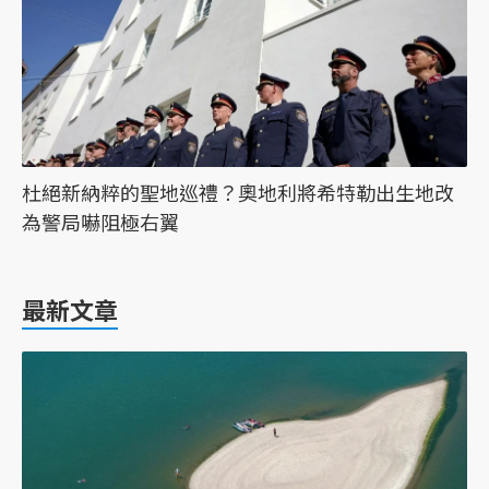
杜絕新納粹的聖地巡禮？奧地利將希特勒出生地改
為警局嚇阻極右翼
最新文章