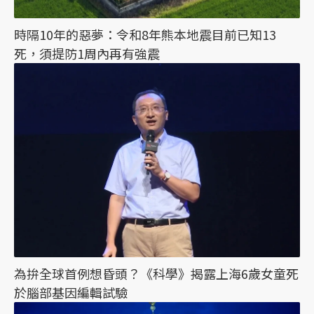
時隔10年的惡夢：令和8年熊本地震目前已知13
死，須提防1周內再有強震
為拚全球首例想昏頭？《科學》揭露上海6歲女童死
於腦部基因編輯試驗