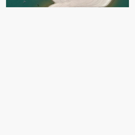
乾旱下的多瑙河：二戰沉船重現，塞爾維亞政府如
何應對低水位航運難題？