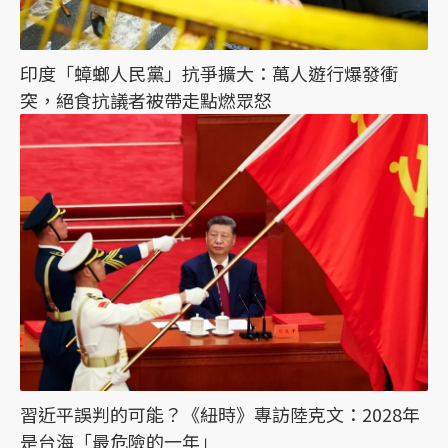
印度「蟑螂人民黨」抗爭擴大：萬人遊行爆發衝
突，絕食抗議者被帶走點燃眾怒
習近平誤判的可能？《紐時》專訪陸克文：2028年
是台海「最危險的一年」