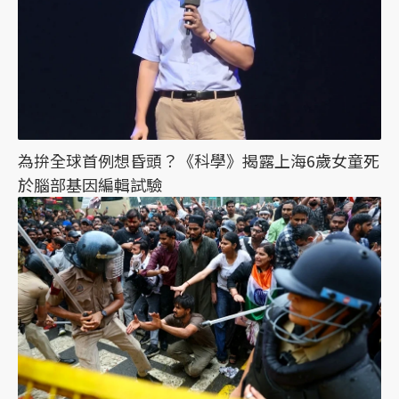
為拚全球首例想昏頭？《科學》揭露上海6歲女童死
於腦部基因編輯試驗