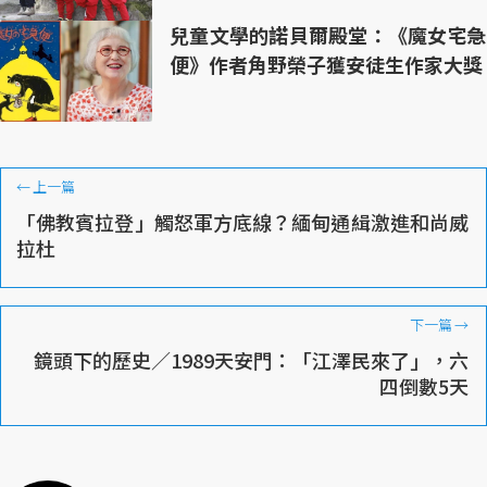
兒童文學的諾貝爾殿堂：《魔女宅急
便》作者角野榮子獲安徒生作家大獎
←
上一篇
「佛教賓拉登」觸怒軍方底線？緬甸通緝激進和尚威
拉杜
下一篇
→
鏡頭下的歷史／1989天安門：「江澤民來了」，六
四倒數5天