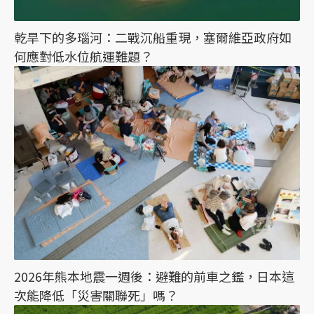
乾旱下的多瑙河：二戰沉船重現，塞爾維亞政府如
何應對低水位航運難題？
2026年熊本地震一週後：避難的前車之鑑，日本這
次能降低「災害關聯死」嗎？