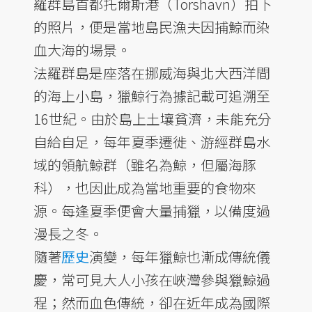
羅群島首都托爾斯港（Torshavn）拍下
的照片，便是當地島民漁夫因捕鯨而染
血大海的場景。
法羅群島是座落在挪威海與北大西洋間
的海上小島，獵鯨行為據記載可追溯至
16世紀。由於島上土壤貧濟，未能充分
自給自足，每年夏季遷徙、游經群島水
域的領航鯨群（雖名為鯨，但屬海豚
科），也因此成為當地重要的食物來
源。每逢夏季便會大量捕獵，以備度過
漫長之冬。
隨著
歷史
演變，每年獵鯨也漸成傳統儀
慶，常可見大人小孩在峽灣參與獵鯨過
程；然而血色傳統，卻在近年成為國際