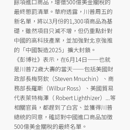
餘項進口商品，增徵500億美金關稅的
最終懲罰清單。華府透露，川普周五的
新名單，將以3月份的1,300項商品為基
礎，雖然項目只減不增，但仍重點針對
中國的高科技產業，並加強對北京強推
的「中國製造2025」擴大封鎖。
《彭博社》表示，在6月14日——也就
是川普72歲大壽的當天——包括美國財
政部長梅努欽（Steven Mnuchin）、商
務部長羅斯（Wilbur Ross）、美國貿易
代表萊特梅澤（ Robert Lighthizer）...等
相關官員，都趕到了白宮、並獲得川普
總統的同意，確認對中國進口商品加徵
500億美金關稅的最終名單。