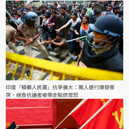
印度「蟑螂人民黨」抗爭擴大：萬人遊行爆發衝
突，絕食抗議者被帶走點燃眾怒