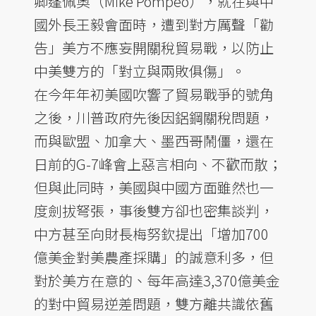
卿蓬佩奧（Mike Pompeo），就在與中
國外長王毅會面時，遭到對方厲聲「勸
告」美方不應妄開關稅貿易戰，以防止
中美雙方的「對立與兩敗俱傷」。
在今年年初美國吹響了貿易戰爭的號角
之後，川普政府先後因鋁鋼關稅問題，
而與歐盟、加拿大、墨西哥鬧僵，還在
日前的G-7峰會上惡言相向、不歡而散；
但與此同時，美國與中國方面雖然也一
度劍拔弩張，事後雙方卻也密集談判，
中方甚至向財長梅努欽提出「增加700
億美金對美農產採購」的誠意利多，但
對於美方在意的、每年高達3,370億美金
的對中貿易逆差問題，雙方離共識依舊