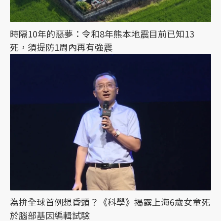
時隔10年的惡夢：令和8年熊本地震目前已知13
死，須提防1周內再有強震
為拚全球首例想昏頭？《科學》揭露上海6歲女童死
於腦部基因編輯試驗