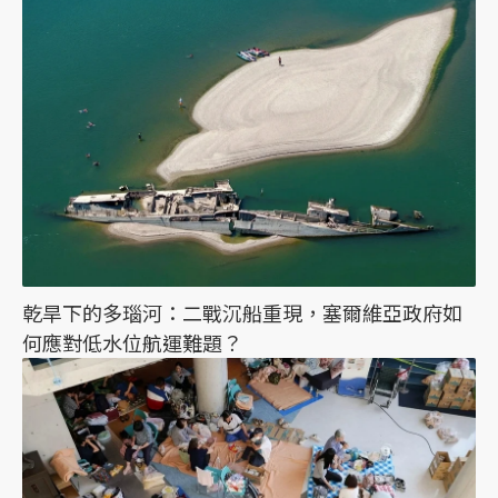
乾旱下的多瑙河：二戰沉船重現，塞爾維亞政府如
何應對低水位航運難題？