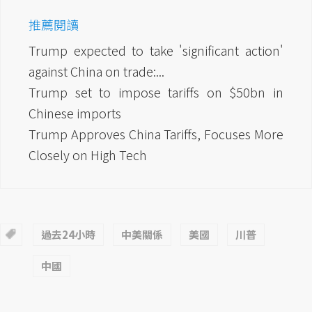
推薦閱讀
Trump expected to take 'significant action'
against China on trade:...
Trump set to impose tariffs on $50bn in
Chinese imports
Trump Approves China Tariffs, Focuses More
Closely on High Tech
過去24小時
中美關係
美國
川普
中國