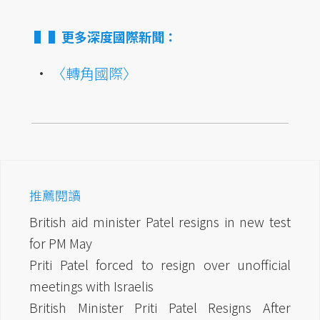
▌更多深度國際新聞：
•
〈轉角國際〉
推薦閱讀
British aid minister Patel resigns in new test
for PM May
Priti Patel forced to resign over unofficial
meetings with Israelis
British Minister Priti Patel Resigns After