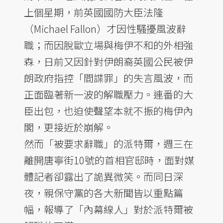
上個星期，前英國國防大臣法隆
（Michael Fallon）才因性騷擾風波辭
職；而因脫歐立場與梅伊不和的外相強
森，日前又因針對伊朗裔英國公民被伊
朗政府指控「間諜罪」的失言風波，而
正面臨著新一波的解職壓力。連番的大
臣出包，也迫使聲望本就不振的梅伊內
閣，更接近於崩解。
然而「被要求辭職」的派特爾，週三在
離開唐寧街10號的首相官邸時，面對媒
體記者卻露出了詭異微笑。而同日深
夜，親保守黨的各大新聞皆以重點篇
幅，報導了「內幕線人」對於派特爾被