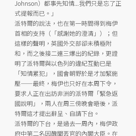
Johnson）都事先知情...我們只是忘了正
式提報而已。」
派特爾的說法，也在第一時間得到梅伊
首相的支持（「感謝她的澄清」）；但
這樣的聲明，英國外交部卻未積極附
和，而之後接二連三爆出的紀錄，更證
明了派特爾與以色列的違紀互動已是
「知情累犯」，國會朝野於是才加緊施
壓——最終，梅伊也只好在本周下令，
要求人正在出訪非洲的派特爾「緊急返
國說明」，兩人在周三傍晚會晤後，派
特爾這才提出辭呈、自請下台。
派特爾的下台，是過去一周內，梅伊政
府中第二名因醜聞丟官的內閣大臣。在