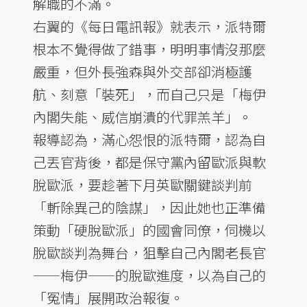
解職的不滿。
右翼的《每日電訊報》就表示，派特爾
根本不覺得做了錯事，明明事情沒那麼
嚴重，但外長強森與外交部卻消極護
航、刻意「裝死」，而自己只是「梅伊
內閣失能、威信崩潰的代罪羔羊」。
報導認為，滿心怨恨的派特爾，認為自
己丟官背後，都是保守黨內留歐派與軟
脫歐派，要趁著下月英歐關鍵談判前
「斬除異己的陰謀」，因此她也正準備
策動「硬脫歐派」的國會同僚，伺機以
脫歐談判為舞台，狙擊自己內閣老長官
——梅伊——的脫歐進度，以為自己的
「冤情」展開政治報復。