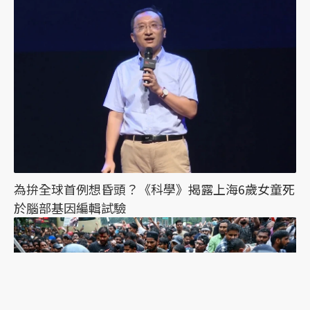
為拚全球首例想昏頭？《科學》揭露上海6歲女童死
於腦部基因編輯試驗