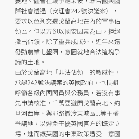
要地。儘管在戰爭結束後，聯合國與國
際社會透過〈安理會242號決議案〉，
要求以色列交還戈蘭高地在內的軍事佔
領區。但以方卻以國安因素為由，拒絕
撤出佔領，除了重兵戍戊外，近年來還
發動農業屯墾團，意圖就地合法這塊爭
議的土地。
由於戈蘭高地「非法佔領」的敏感性，
承認242號決議案的英國政府，也長期
呼籲各級內閣閣員與公務員，若沒有事
先申請核准，千萬要避開戈蘭高地、約
旦河西岸、與耶路撒冷東城區...等主權
爭議地，以避免干擾英國官方的既定立
場，進而讓英國的中東政策遭受「意圖