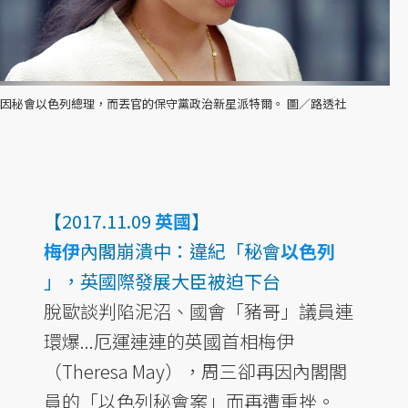
因秘會以色列總理，而丟官的保守黨政治新星派特爾。 圖／路透社
【2017.11.09
英國
】
梅伊
內閣崩潰中：違紀「秘會
以色列
」，英國際發展大臣被迫下台
脫歐談判陷泥沼、國會「豬哥」議員連
環爆...厄運連連的英國首相梅伊
（Theresa May），周三卻再因內閣閣
員的「以色列秘會案」而再遭重挫。