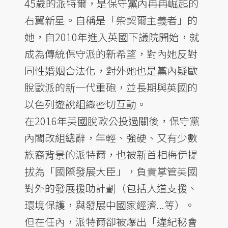
45歲的派特爾，是保守黨內冉冉崛起的
右翼新星。自稱是「柴契爾主義者」的
她，自2010年進入英國下議院開始，就
成為傳統保守派的新希望，對內她反對
同性婚姻合法化，對外她也是黨內疑歐
脫歐派的新一代重砲，並長期與英國的
以色列遊說組織密切互動。
在2016年英國脫歐公投過關後，保守黨
內閣改組總辭，年輕、強硬、又有少數
族裔背景的派特爾，也被新首相梅伊提
拔為「國際發展大臣」，負責掌管英國
對外的發展援助計劃（包括人道支援、
環境保護，與發展中國家經濟...等）。
但在任內，派特爾卻被爆出「違紀秘會