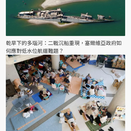
乾旱下的多瑙河：二戰沉船重現，塞爾維亞政府如
何應對低水位航運難題？