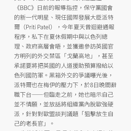
《BBC》日前的報導指控，保守黨國會
的新一代明星、現任國際發展大臣派特
爾（Priti Patel），今年夏天曾迴避通報
程序，私下在夏休假期中與以色列總
理、政府高層會晤，並獲邀參訪英國官
方明列的外交禁區「戈蘭高地」，甚至
承諾要將把英國的人道援助預算撥給以
色列國防軍。黑箱外交的爭議曝光後，
派特爾也在梅伊的壓力下，於8日晚間辭
職下台——但臨走之前，她也暗示自己
並不情願，並放話將組織黨內脫歐強硬
派，針對對歐盟談判議題「狙擊放生自
己的老長官」。