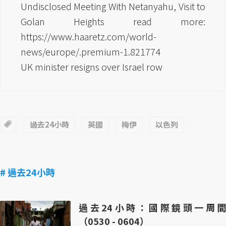
Undisclosed Meeting With Netanyahu, Visit to
Golan Heights read more:
https://www.haaretz.com/world-
news/europe/.premium-1.821774
UK minister resigns over Israel row
過去24小時
英國
梅伊
以色列
# 過去24小時
過去24小時：國際鏡頭一周間
（0530 - 0604）