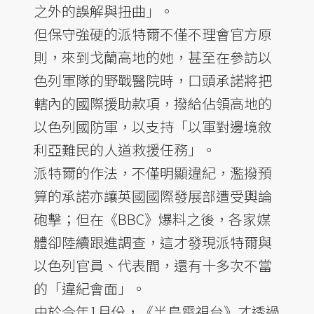
之外的誤解與扭曲」。
但保守強硬的派特爾不僅不理會官方原
則，來到戈蘭高地的她，甚至在參訪以
色列軍隊的野戰醫院時，口頭承諾將把
轄內的國際援助款項，撥給佔領高地的
以色列國防軍，以支持「以軍對邊境敘
利亞難民的人道救援任務」。
派特爾的作法，不僅明顯違紀，濫撥預
算的承諾亦讓英國國際發展部遭受輿論
砲擊；但在《BBC》爆料之後，各家媒
體卻陸續跟進調查，這才發現派特爾與
以色列官員、代表間，還有十多次不當
的「違紀會面」。
由於今年1月份，《半島電視台》才透過