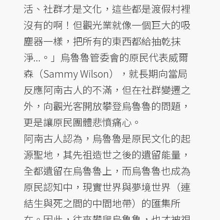
活、社群才是文化，這些都是渡假村裡
沒有的啊！但觀光業就像一個巨大的吸
塵器一樣，把所有的東西都給抽乾抹
淨...。」烏魯魯管委會的原民代表威爾
森（Sammy Wilson），就長期向當局
反應阿南古人的不滿，但在社群變遷之
外，向觀光客開放攀登烏魯魯的問題，
更是讓原民團體悲憤痛心。
阿南古人認為，烏魯魯是原民文化的起
源聖地，其先祖造世之後的遺留能量，
全都遺留在烏魯魯上，而烏魯魯也成為
原民認知中，現實世界與夢境世界（連
結生與死之間的中間地帶）的匯集所
在。因此，往來攀爬烏魯魯，也才被視