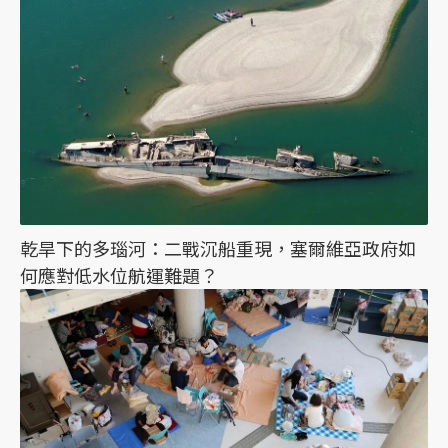
乾旱下的多瑙河：二戰沉船重現，塞爾維亞政府如
何應對低水位航運難題？