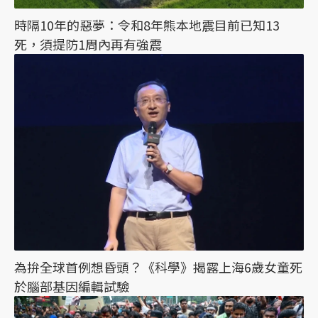
時隔10年的惡夢：令和8年熊本地震目前已知13
死，須提防1周內再有強震
為拚全球首例想昏頭？《科學》揭露上海6歲女童死
於腦部基因編輯試驗