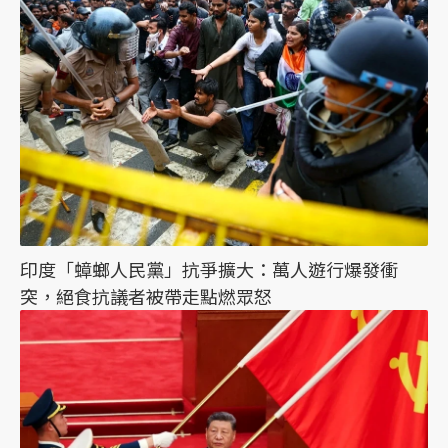
印度「蟑螂人民黨」抗爭擴大：萬人遊行爆發衝
突，絕食抗議者被帶走點燃眾怒