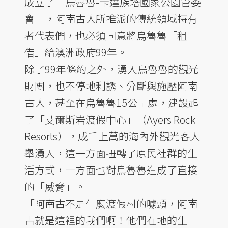
成立了「烏魯魯-卡達族塔國家公園管委
會」，阿南古人所推派的傳統領域持有
者代表們，也必須同意將烏魯魯「租
借」給澳洲政府99年。
除了99年條約之外，湧入烏魯魯的觀光
財團，也不停地利誘、分斷與施壓阿南
古人，甚至在烏魯魯15公里處，建設起
了「艾爾斯岩渡假中心」（Ayers Rock
Resorts），成千上萬的海內外觀光客大
舉湧入，這一方面扭轉了原民社群的生
活方式，一方面也對烏魯魯造成了直接
的「威脅」。
「阿南古不是什麼渡假村的噱頭，阿南
古就是這裡的我們啊！他們在地的生