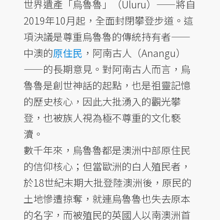
世界遺產「烏魯魯」（Uluru）——將自
2019年10月起，全面封閉攀登步道。這
項決議是尊重烏魯魯的傳統持有者——
中澳的
原住民
，阿南古人（Anangu）
——的長期意見。對阿南古人而言，烏
魯魯是創世神話的起點，也是祖靈記憶
的歷史核心，因此大批湧入的觀光攀
登，也被族人視為極不尊重的文化褻
瀆。
數千年來，烏魯魯都是澳洲中部原住民
的信仰核心；但當歐洲的白人殖民者，
於18世紀末期大批登陸澳洲後，原民的
土地慘遭掠奪，就連烏魯魯也失去原本
的名字，而被殖民的英國人以南澳洲首