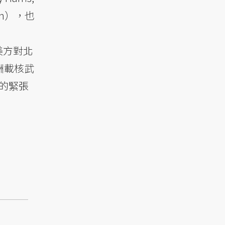
en），也
美方對北
酬載核武
的緊張