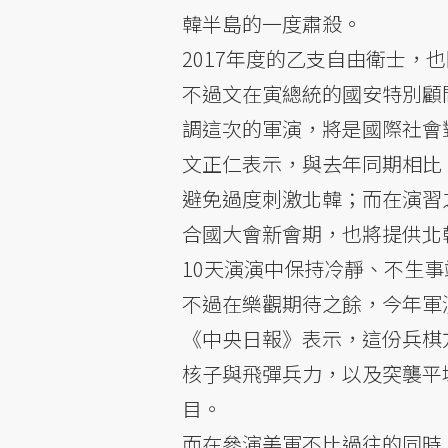
韓半島的一度肅殺。
2017年度的乙支自由衛士
不過文在寅總統的國安特別顧
調這次的軍演，將是國際社會
文正仁表示，與去年同期相比
避免過度刺激北韓；而在演習
合國大會新會期，也將提供北
10天演演中保持冷靜、不生
不過在樂觀期待之餘，今年軍
《中央日報》表示，這份兵棋
核子與飛彈兵力，以及突襲平
目。
而在參演美軍不比過往的同時，美軍太