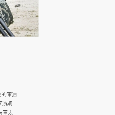
次的軍演
軍演期
美軍太