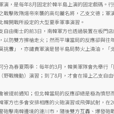
軍演，是每年8月固定於韓半島上演的固定戲碼。行
之戰擊敗隋煬帝來襲的高句麗名將，乙支文德；軍
北韓開戰所設定的大型夏季軍事演習。
支自由衛士的前3日，南韓軍方也透過裝置在板門店
，以防雙方擦槍走火；然而平壤當局的反應卻與往
莫挑釁」，亦譴責軍演是替半島局勢火上澆油，「
可分為春夏兩季：每年的3月，韓美軍隊會先舉行「
（野戰機動）演習；到了8月，才會在接上乙支自由
會被提前通知；但北韓當局的反應卻總是極為憤怒
韓軍方也多會安排相應的火砲演習或飛彈試射，在20
警砲擊南韓邊境的漣川市，隨後雙方互轟、爆發砲