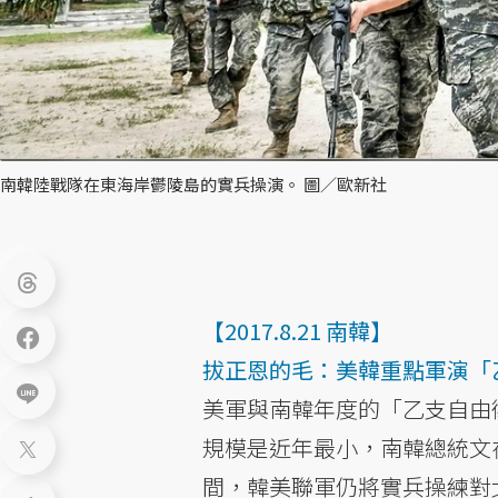
南韓陸戰隊在東海岸鬱陵島的實兵操演。 圖／歐新社
【2017.8.21 南韓】
拔正恩的毛：美韓重點軍演「
美軍與南韓年度的「乙支自由
規模是近年最小，南韓總統文
間，韓美聯軍仍將實兵操練對