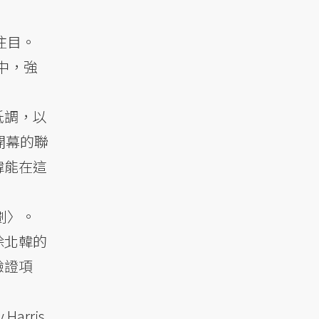
注目。
中，強
低調，以
開幕的聯
韓能在這
劃〉。
除北韓的
驗證項
rris,