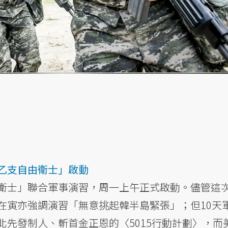
乙支自由衛士」啟動
衛士」聯合軍事演習，周一上午正式啟動。儘管這
在寅亦強調演習「無意挑起韓半島緊張」；但10天
北先發制人、斬首金正恩的〈5015行動計劃〉，而