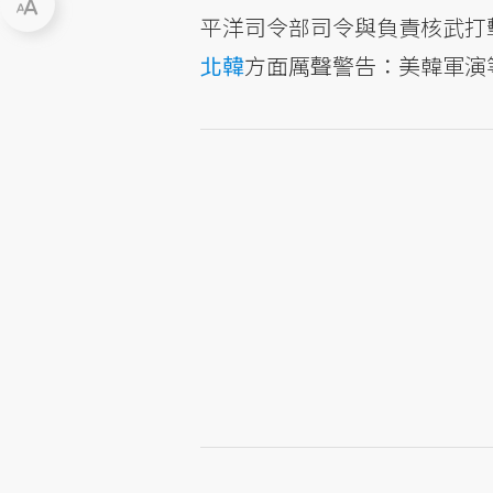
平洋司令部司令與負責核武打
北韓
方面厲聲警告：美韓軍演