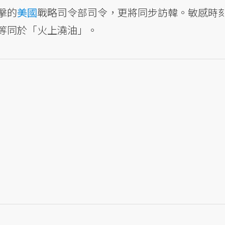
擊的
美國
戰略司令部司令，更將同步訪韓。敏感時
等同於「火上澆油」。