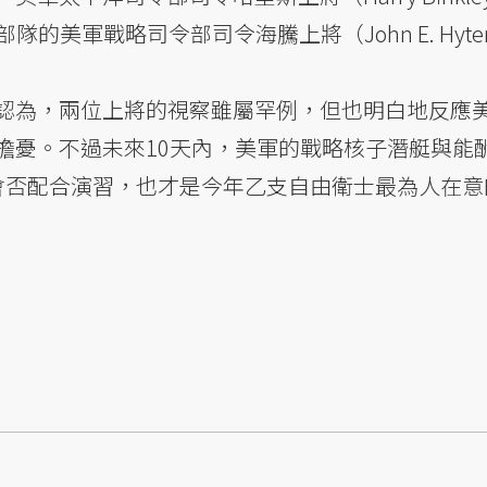
隊的美軍戰略司令部司令海騰上將（John E. Hyt
認為，兩位上將的視察雖屬罕例，但也明白地反應
擔憂。不過未來10天內，美軍的戰略核子潛艇與能
機會否配合演習，也才是今年乙支自由衛士最為人在意