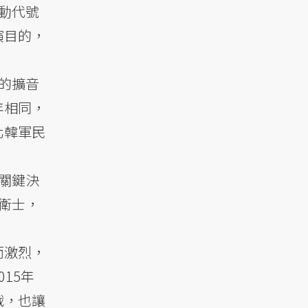
動代號
演目的，
的擴音
年相同，
北韓軍民
關鍵決
衛士，
而激烈，
15年
戰，也讓