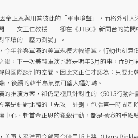
，也因金正恩與川普彼此的「軍事嗆聲」，而格外引人
問——文正仁教授——卻在《JTBC》新聞台的訪問
對平壤的「壓力測試」。
，今年參與軍演的美軍規模大幅縮減，行動也刻意
之後，下一次美韓軍演也將是明年3月的事，而9月
韓與國際談判的空間。因此文正仁才認為：只要北
事端，後續的韓半島氣氛可望大幅好轉。
演的推演方案，卻仍是極具針對性的〈5015行動計
方案是針對北韓的「先攻」計劃，包括第一時間剷
壤中心、斬首金正恩的獵殺行動，都是操演的重點
平洋司令部司令哈里斯上將（Harry Binkley Ha