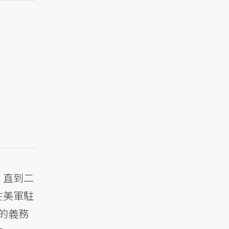
。直到二
才在美軍駐
的義務