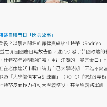
特蒂
自曝昔日「閃兵故事」
役？以暴言聞名的菲律賓總統杜特蒂（Rodrigo
疲憊、並在菲國國慶日無故告假，進而引發了菲國政壇的
，杜特蒂精神明顯好轉，重出江湖的「暴言金口」
五在老家達沃市脫口講出自己大學時期「因為不爽
躲過「大學儲備軍官訓練團」（ROTC）的徵召義務
杜特蒂反而極力推動大學義務役，甚至稱義務軍訓