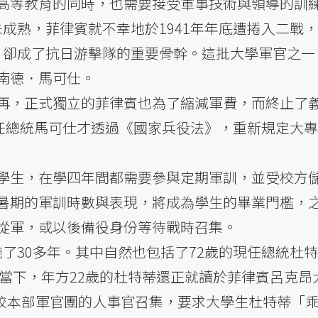
高等教育的同時，也需要接受軍事技術與領導的訓
未成熟，菲律賓就不幸地於1941年年底遭捲入二戰
官，卻成了抗日游擊隊的重要骨幹。這批大學軍官之一
南德．馬可仕。
再，正式獨立的菲律賓也為了縮減軍費，而終止了
，時任總統馬可仕才透過《國家兵役法》，重新規定大
學生，在學四年間都需要參與定期軍訓，並受校方
暑期的軍訓時數與表現，將成為學生的畢業門檻，
從軍，或以後備役身份等待戰時召集。
施了30多年。其中自然也包括了72歲的現任總統杜
的當下，年方22歲的杜特蒂還正就讀於菲律賓呂克昂
被校本部軍官團的人事官召集，要求大學生杜特蒂「