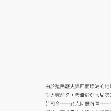
由於殖民歷史與四面環海的地
次大戰前夕，考量於亞太局勢升溫，
菲司令——麥克阿瑟將軍——