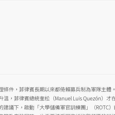
理條件，菲律賓長期以來都倚賴募兵制為軍隊主體
菲律賓總統奎松（Manuel Luis Quezón）
的建議下，啟動「大學儲備軍官訓練團」（ROTC）