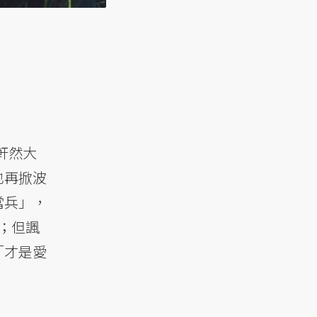
軒然大
也再掀波
當兵」，
；但諷
「才是愛