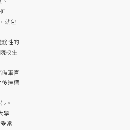
練。
，但
，就包
義務性的
專院校生
儲備軍官
之後達標
特蒂。
大學
乖乖當